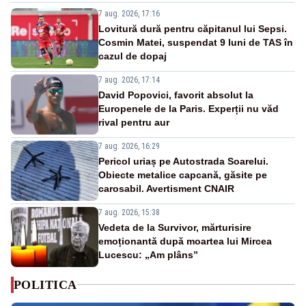
7 aug. 2026, 17:16
Lovitură dură pentru căpitanul lui Sepsi.
Cosmin Matei, suspendat 9 luni de TAS în
cazul de dopaj
7 aug. 2026, 17:14
David Popovici, favorit absolut la
Europenele de la Paris. Experții nu văd
rival pentru aur
7 aug. 2026, 16:29
Pericol uriaș pe Autostrada Soarelui.
Obiecte metalice capcană, găsite pe
carosabil. Avertisment CNAIR
7 aug. 2026, 15:38
Vedeta de la Survivor, mărturisire
emoționantă după moartea lui Mircea
Lucescu: „Am plâns”
POLITICA