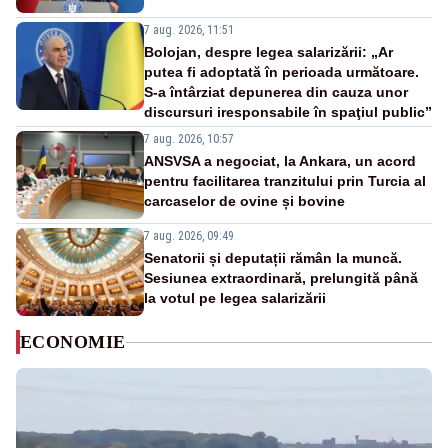
7 aug. 2026, 11:51
Bolojan, despre legea salarizării: „Ar
putea fi adoptată în perioada următoare.
S-a întârziat depunerea din cauza unor
discursuri iresponsabile în spaţiul public”
7 aug. 2026, 10:57
ANSVSA a negociat, la Ankara, un acord
pentru facilitarea tranzitului prin Turcia al
carcaselor de ovine și bovine
7 aug. 2026, 09:49
Senatorii și deputații rămân la muncă.
Sesiunea extraordinară, prelungită până
la votul pe legea salarizării
ECONOMIE