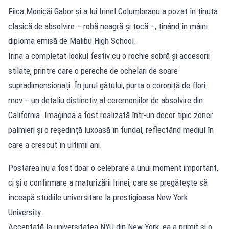
Fiica Monicăi Gabor și a lui Irinel Columbeanu a pozat în ținuta
clasică de absolvire – robă neagră și tocă –, ținând în mâini
diploma emisă de Malibu High School.
Irina a completat lookul festiv cu o rochie sobră și accesorii
stilate, printre care o pereche de ochelari de soare
supradimensionați. În jurul gâtului, purta o coroniță de flori
mov – un detaliu distinctiv al ceremoniilor de absolvire din
California. Imaginea a fost realizată într-un decor tipic zonei:
palmieri și o reședință luxoasă în fundal, reflectând mediul în
care a crescut în ultimii ani.
Postarea nu a fost doar o celebrare a unui moment important,
ci și o confirmare a maturizării Irinei, care se pregătește să
înceapă studiile universitare la prestigioasa New York
University.
Acceptată la universitatea NYU din New York, ea a primit și o