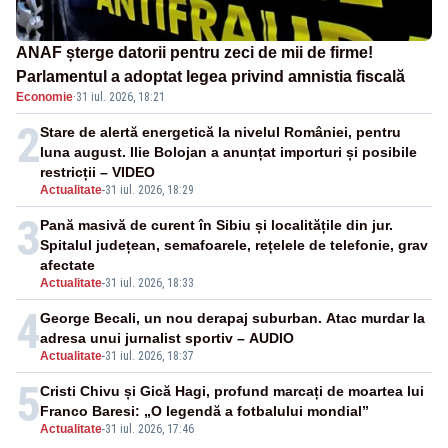
ANAF șterge datorii pentru zeci de mii de firme!
Parlamentul a adoptat legea privind amnistia fiscală
Economie
·
31 iul. 2026, 18:21
2
Stare de alertă energetică la nivelul României, pentru
luna august. Ilie Bolojan a anunțat importuri și posibile
restricții – VIDEO
Actualitate
-
31 iul. 2026, 18:29
3
Pană masivă de curent în Sibiu și localitățile din jur.
Spitalul județean, semafoarele, rețelele de telefonie, grav
afectate
Actualitate
-
31 iul. 2026, 18:33
4
George Becali, un nou derapaj suburban. Atac murdar la
adresa unui jurnalist sportiv – AUDIO
Actualitate
-
31 iul. 2026, 18:37
5
Cristi Chivu și Gică Hagi, profund marcați de moartea lui
Franco Baresi: „O legendă a fotbalului mondial”
Actualitate
-
31 iul. 2026, 17:46