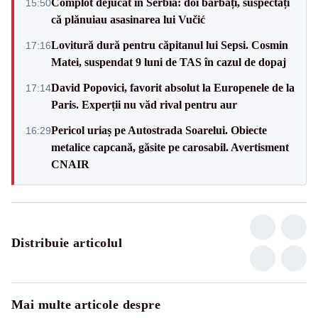
Complot dejucat în Serbia: doi bărbați, suspectați
15:50
că plănuiau asasinarea lui Vučić
Lovitură dură pentru căpitanul lui Sepsi. Cosmin
17:16
Matei, suspendat 9 luni de TAS în cazul de dopaj
David Popovici, favorit absolut la Europenele de la
17:14
Paris. Experții nu văd rival pentru aur
Pericol uriaș pe Autostrada Soarelui. Obiecte
16:29
metalice capcană, găsite pe carosabil. Avertisment
CNAIR
Distribuie articolul
Mai multe articole despre