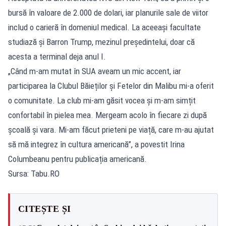
bursă în valoare de 2.000 de dolari, iar planurile sale de viitor
includ o carieră în domeniul medical. La aceeași facultate
studiază și Barron Trump, mezinul președintelui, doar că
acesta a terminal deja anul I.
„Când m-am mutat în SUA aveam un mic accent, iar
participarea la Clubul Băieților și Fetelor din Malibu mi-a oferit
o comunitate. La club mi-am găsit vocea și m-am simțit
confortabil în pielea mea. Mergeam acolo în fiecare zi după
școală și vara. Mi-am făcut prieteni pe viață, care m-au ajutat
să mă integrez în cultura americană”, a povestit Irina
Columbeanu pentru publicația americană.
Sursa: Tabu.RO
CITEȘTE ȘI