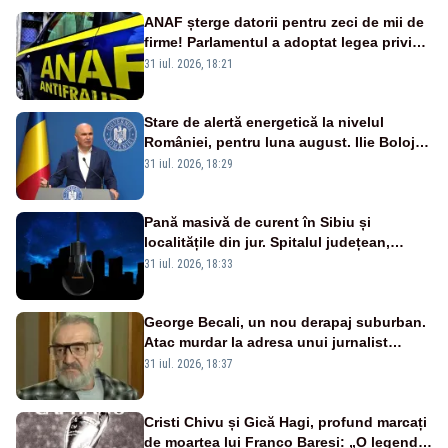
ANAF șterge datorii pentru zeci de mii de
firme! Parlamentul a adoptat legea privind
amnistia fiscală
31 iul. 2026, 18:21
Stare de alertă energetică la nivelul
României, pentru luna august. Ilie Bolojan
a anunțat importuri și posibile restricții –
31 iul. 2026, 18:29
VIDEO
Pană masivă de curent în Sibiu și
localitățile din jur. Spitalul județean,
semafoarele, rețelele de telefonie, grav
31 iul. 2026, 18:33
afectate
George Becali, un nou derapaj suburban.
Atac murdar la adresa unui jurnalist
sportiv – AUDIO
31 iul. 2026, 18:37
Cristi Chivu și Gică Hagi, profund marcați
de moartea lui Franco Baresi: „O legendă