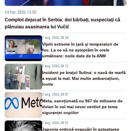
24 feb. 2026, 15:50
Complot dejucat în Serbia: doi bărbați, suspectați că
plănuiau asasinarea lui Vučić
7 aug. 2026, 08:38
Vijelii extreme în țară și temperaturi de
foc. La ce să ne așteptăm în orele
următoare: noile date de la ANM
7 aug. 2026, 08:13
Incident pe brațul Sulina: o navă de marfă
a eșuat la mal. Mai multe ambarcațiuni,
lovite
7 aug. 2026, 08:07
Meta, sancționată cu 567 de milioane de
dolari în cel mai sever verdict pe tema
siguranței copiilor
7 aug. 2026, 08:01
Japonia ordonă evacuări în așteptarea