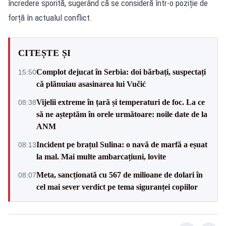
încredere sporită, sugerând că se consideră într-o poziție de
forță în actualul conflict.
CITEȘTE ȘI
Complot dejucat în Serbia: doi bărbați, suspectați
15:50
că plănuiau asasinarea lui Vučić
Vijelii extreme în țară și temperaturi de foc. La ce
08:38
să ne așteptăm în orele următoare: noile date de la
ANM
Incident pe brațul Sulina: o navă de marfă a eșuat
08:13
la mal. Mai multe ambarcațiuni, lovite
Meta, sancționată cu 567 de milioane de dolari în
08:07
cel mai sever verdict pe tema siguranței copiilor