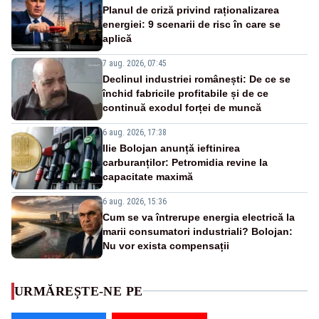
Planul de criză privind raționalizarea
energiei: 9 scenarii de risc în care se
aplică
7 aug. 2026, 07:45
Declinul industriei românești: De ce se
închid fabricile profitabile și de ce
continuă exodul forței de muncă
6 aug. 2026, 17:38
Ilie Bolojan anunță ieftinirea
carburanților: Petromidia revine la
capacitate maximă
6 aug. 2026, 15:36
Cum se va întrerupe energia electrică la
marii consumatori industriali? Bolojan:
Nu vor exista compensații
URMĂREȘTE-NE PE