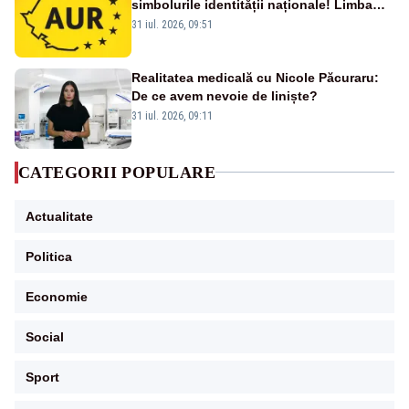
simbolurile identității naționale! Limba
română nu se economisește! Limba
31 iul. 2026, 09:51
română se sărbătorește!
Realitatea medicală cu Nicole Păcuraru:
De ce avem nevoie de liniște?
31 iul. 2026, 09:11
CATEGORII POPULARE
Actualitate
Politica
Economie
Social
Sport