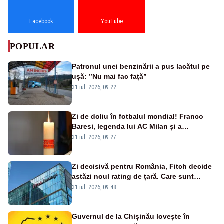
Facebook
YouTube
POPULAR
Patronul unei benzinării a pus lacătul pe
ușă: ”Nu mai fac față”
31 iul. 2026, 09:22
Zi de doliu în fotbalul mondial! Franco
Baresi, legenda lui AC Milan și a
naționalei Italiei, a murit
31 iul. 2026, 09:27
Zi decisivă pentru România, Fitch decide
astăzi noul rating de țară. Care sunt
efectele retrogradării la categoria „junk”
31 iul. 2026, 09:48
Guvernul de la Chișinău lovește în