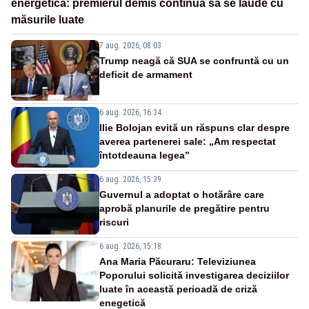
energetică: premierul demis continuă să se laude cu
măsurile luate
7 aug. 2026, 08:03
Trump neagă că SUA se confruntă cu un
deficit de armament
6 aug. 2026, 16:34
Ilie Bolojan evită un răspuns clar despre
averea partenerei sale: „Am respectat
întotdeauna legea”
6 aug. 2026, 15:39
Guvernul a adoptat o hotărâre care
aprobă planurile de pregătire pentru
riscuri
6 aug. 2026, 15:18
Ana Maria Păcuraru: Televiziunea
Poporului solicită investigarea deciziilor
luate în această perioadă de criză
enegetică