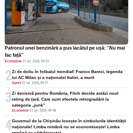
Patronul unei benzinării a pus lacătul pe ușă: ”Nu mai
fac față”
Economie
·
31 iul. 2026, 09:22
2
Zi de doliu în fotbalul mondial! Franco Baresi, legenda
lui AC Milan și a naționalei Italiei, a murit
Sport
-
31 iul. 2026, 09:27
3
Zi decisivă pentru România, Fitch decide astăzi noul
rating de țară. Care sunt efectele retrogradării la
categoria „junk”
Economie
-
31 iul. 2026, 09:48
4
Guvernul de la Chișinău lovește în simbolurile identității
naționale! Limba română nu se economisește! Limba
română se sărbătorește!