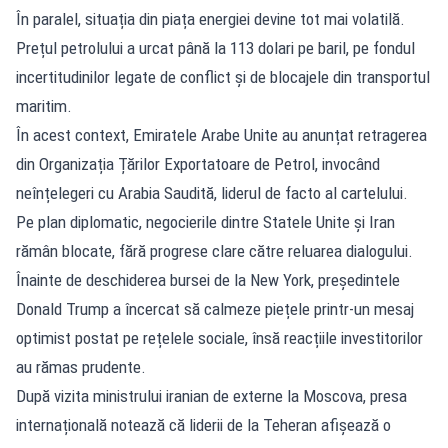
În paralel, situația din piața energiei devine tot mai volatilă.
Prețul petrolului a urcat până la 113 dolari pe baril, pe fondul
incertitudinilor legate de conflict și de blocajele din transportul
maritim.
În acest context, Emiratele Arabe Unite au anunțat retragerea
din Organizația Țărilor Exportatoare de Petrol, invocând
neînțelegeri cu Arabia Saudită, liderul de facto al cartelului.
Pe plan diplomatic, negocierile dintre Statele Unite și Iran
rămân blocate, fără progrese clare către reluarea dialogului.
Înainte de deschiderea bursei de la New York, președintele
Donald Trump a încercat să calmeze piețele printr-un mesaj
optimist postat pe rețelele sociale, însă reacțiile investitorilor
au rămas prudente.
După vizita ministrului iranian de externe la Moscova, presa
internațională notează că liderii de la Teheran afișează o