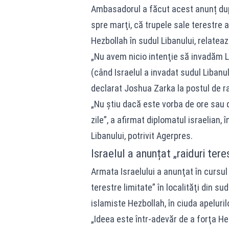
Ambasadorul a făcut acest anunț după
spre marţi, că trupele sale terestre 
Hezbollah în sudul Libanului, relateaz
„Nu avem nicio intenţie să invadăm 
(când Israelul a invadat sudul Libanul
declarat Joshua Zarka la postul de ra
„Nu ştiu dacă este vorba de ore sau d
zile”, a afirmat diplomatul israelian, 
Libanului, potrivit Agerpres.
Israelul a anunțat „raiduri tere
Armata Israelului a anunţat în cursul 
terestre limitate” în localităţi din su
islamiste Hezbollah, în ciuda apeluril
„Ideea este într-adevăr de a forţa He