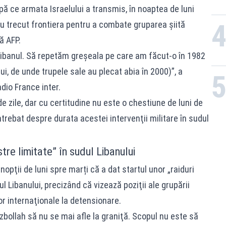
 ce armata Israelului a transmis, în noaptea de luni
au trecut frontiera pentru a combate gruparea şiită
ă AFP.
Libanul. Să repetăm greşeala pe care am făcut-o în 1982
ui, de unde trupele sale au plecat abia în 2000)”, a
dio France inter.
e zile, dar cu certitudine nu este o chestiune de luni de
întrebat despre durata acestei intervenţii militare în sudul
stre limitate” în sudul Libanului
nopţii de luni spre marți că a dat startul unor „raiduri
dul Libanului, precizând că vizează poziţii ale grupării
or internaţionale la detensionare.
zbollah să nu se mai afle la graniţă. Scopul nu este să