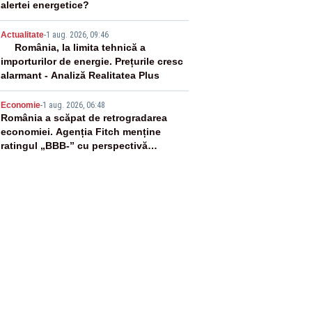
alertei energetice?
4
Actualitate
-
1 aug. 2026, 09:46
România, la limita tehnică a
importurilor de energie. Prețurile cresc
alarmant - Analiză Realitatea Plus
5
Economie
-
1 aug. 2026, 06:48
România a scăpat de retrogradarea
economiei. Agenția Fitch menține
ratingul „BBB-” cu perspectivă
negativă