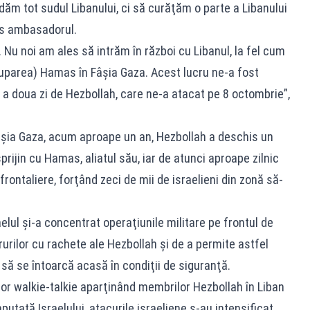
adăm tot sudul Libanului, ci să curăţăm o parte a Libanului
pus ambasadorul.
 Nu noi am ales să intrăm în război cu Libanul, la fel cum
ruparea) Hamas în Fâşia Gaza. Acest lucru ne-a fost
 a doua zi de Hezbollah, care ne-a atacat pe 8 octombrie”,
Fâşia Gaza, acum aproape un an, Hezbollah a deschis un
sprijin cu Hamas, aliatul său, iar de atunci aproape zilnic
rontaliere, forţând zeci de mii de israelieni din zonă să-
elul şi-a concentrat operaţiunile militare pe frontul de
rurilor cu rachete ale Hezbollah şi de a permite astfel
e să se întoarcă acasă în condiţii de siguranţă.
lor walkie-talkie aparţinând membrilor Hezbollah în Liban
utată Israelului, atacurile israeliene s-au intensificat,