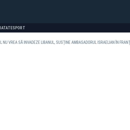
NATATE
SPORT
L NU VREA SĂ INVADEZE LIBANUL, SUSȚINE AMBASADORUL ISRAELIAN ÎN FRAN