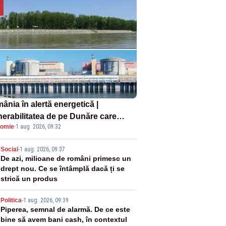
ânia în alertă energetică |
nerabilitatea de pe Dunăre care
omie
·
1 aug. 2026, 09:32
e în pericol Centrala Cernavodă era
oscută de pe vremea lui Ceaușescu
2
Social
-
1 aug. 2026, 09:37
De azi, milioane de români primesc un
drept nou. Ce se întâmplă dacă ți se
strică un produs
3
Politica
-
1 aug. 2026, 09:39
Piperea, semnal de alarmă. De ce este
bine să avem bani cash, în contextul