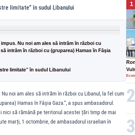
1
stre limitate” în sudul Libanului
 impus. Nu noi am ales să intrăm în război cu
 să intrăm în război cu (gruparea) Hamas în Fâşia
Rom
Vul
estre limitate” în sudul Libanului
Econ
pun
cun
 Nu noi am ales să intrăm în război cu Libanul, la fel cum
ruparea) Hamas în Fâşia Gaza.”, a spus ambasadorul.
i nici să rămână pe teritoriul acestei țări timp de mai
ăcute marți, 1 octombrie, de ambasadorul israelian în