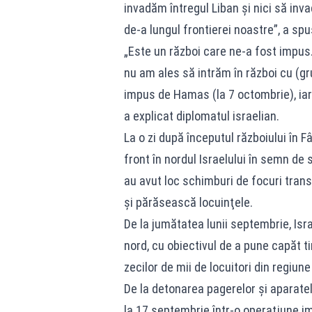
invadăm întregul Liban şi nici să inv
de-a lungul frontierei noastre”, a s
„Este un război care ne-a fost impus.
nu am ales să intrăm în război cu (g
impus de Hamas (la 7 octombrie), iar
a explicat diplomatul israelian.
La o zi după începutul războiului în 
front în nordul Israelului în semn de 
au avut loc schimburi de focuri transf
şi părăsească locuinţele.
De la jumătatea lunii septembrie, Isra
nord, cu obiectivul de a pune capăt ti
zecilor de mii de locuitori din regiun
De la detonarea pagerelor şi aparate
la 17 septembrie într-o operaţiune imp