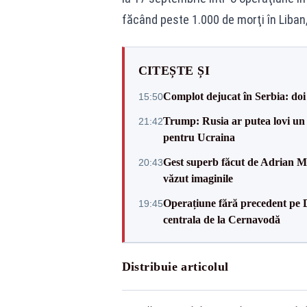
făcând peste 1.000 de morţi în Liban, 
CITEȘTE ȘI
Complot dejucat în Serbia: doi 
15:50
Trump: Rusia ar putea lovi un
21:42
pentru Ucraina
Gest superb făcut de Adrian Mu
20:43
văzut imaginile
Operațiune fără precedent pe 
19:45
centrala de la Cernavodă
Distribuie articolul