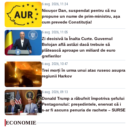
6 aug. 2026, 11:24
Nicușor Dan, suspendat pentru că nu
propune un nume de prim-ministru, așa
cum prevede Constituția!
6 aug. 2026, 11:05
Zi decisivă la Înalta Curte. Guvernul
Bolojan află astăzi dacă trebuie să
plătească aproape un miliard de euro
grefierilor
6 aug. 2026, 10:47
Trei morți în urma unui atac rusesc asupra
regiunii Harkov
6 aug. 2026, 09:13
Donald Trump a răbufnit împotriva șefului
Pentagonului: președintele, enervat că i
s-ar fi ascuns penuria de rachete – SURSE
ECONOMIE