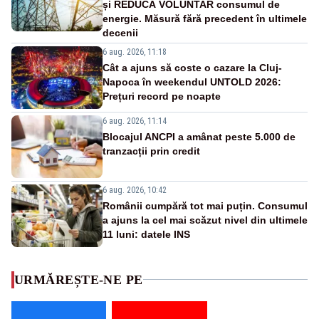
și REDUCĂ VOLUNTAR consumul de
energie. Măsură fără precedent în ultimele
decenii
6 aug. 2026, 11:18
Cât a ajuns să coste o cazare la Cluj-
Napoca în weekendul UNTOLD 2026:
Prețuri record pe noapte
6 aug. 2026, 11:14
Blocajul ANCPI a amânat peste 5.000 de
tranzacții prin credit
6 aug. 2026, 10:42
Românii cumpără tot mai puțin. Consumul
a ajuns la cel mai scăzut nivel din ultimele
11 luni: datele INS
URMĂREȘTE-NE PE