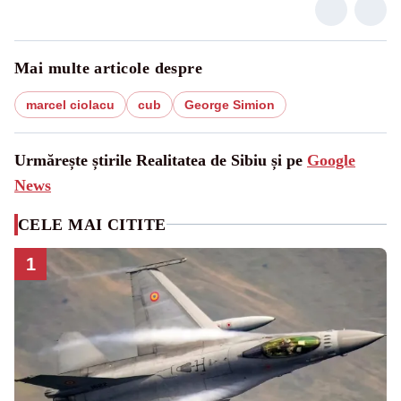
Mai multe articole despre
marcel ciolacu
cub
George Simion
Urmărește știrile Realitatea de Sibiu și pe
Google
News
CELE MAI CITITE
1