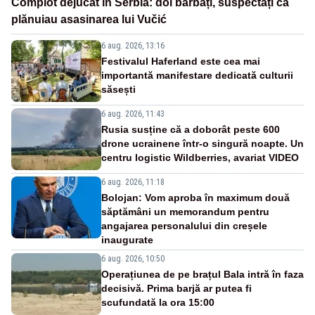
Complot dejucat în Serbia: doi bărbați, suspectați că
plănuiau asasinarea lui Vučić
6 aug. 2026, 13:16
Festivalul Haferland este cea mai
importantă manifestare dedicată culturii
săsești
6 aug. 2026, 11:43
Rusia susține că a doborât peste 600
drone ucrainene într-o singură noapte. Un
centru logistic Wildberries, avariat VIDEO
6 aug. 2026, 11:18
Bolojan: Vom aproba în maximum două
săptămâni un memorandum pentru
angajarea personalului din creșele
inaugurate
6 aug. 2026, 10:50
Operațiunea de pe brațul Bala intră în faza
decisivă. Prima barjă ar putea fi
scufundată la ora 15:00