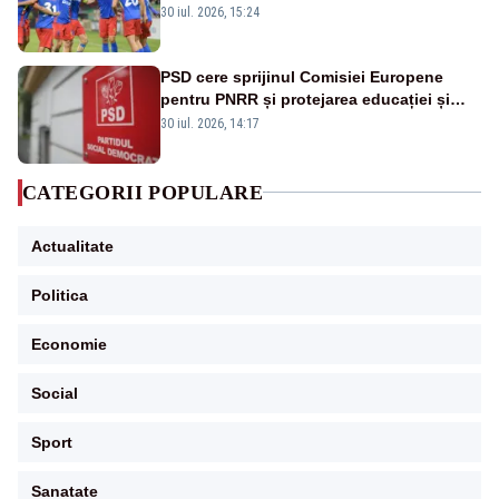
este eliminată de FK Auda
30 iul. 2026, 15:24
PSD cere sprijinul Comisiei Europene
pentru PNRR și protejarea educației și
sănătății
30 iul. 2026, 14:17
CATEGORII POPULARE
Actualitate
Politica
Economie
Social
Sport
Sanatate