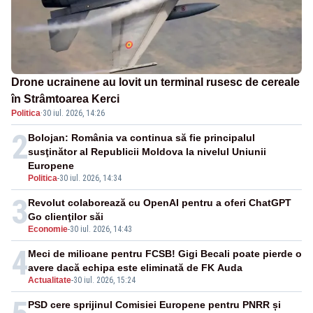
Drone ucrainene au lovit un terminal rusesc de cereale
în Strâmtoarea Kerci
Politica
·
30 iul. 2026, 14:26
2
Bolojan: România va continua să fie principalul
susţinător al Republicii Moldova la nivelul Uniunii
Europene
Politica
-
30 iul. 2026, 14:34
3
Revolut colaborează cu OpenAI pentru a oferi ChatGPT
Go clienţilor săi
Economie
-
30 iul. 2026, 14:43
4
Meci de milioane pentru FCSB! Gigi Becali poate pierde o
avere dacă echipa este eliminată de FK Auda
Actualitate
-
30 iul. 2026, 15:24
PSD cere sprijinul Comisiei Europene pentru PNRR și