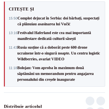
CITEȘTE ȘI
Complot dejucat în Serbia: doi bărbați, suspectați
15:50
că plănuiau asasinarea lui Vučić
Festivalul Haferland este cea mai importantă
13:16
manifestare dedicată culturii săsești
Rusia susține că a doborât peste 600 drone
11:43
ucrainene într-o singură noapte. Un centru logistic
Wildberries, avariat VIDEO
Bolojan: Vom aproba în maximum două
11:18
săptămâni un memorandum pentru angajarea
personalului din creșele inaugurate
Distribuie articolul