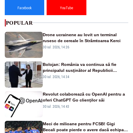
Facebook
YouTube
POPULAR
Drone ucrainene au lovit un terminal
rusesc de cereale în Strâmtoarea Kerci
30 iul. 2026, 14:26
Bolojan: România va continua să fie
principalul susţinător al Republicii
Moldova la nivelul Uniunii Europene
30 iul. 2026, 14:34
Revolut colaborează cu OpenAI pentru a
oferi ChatGPT Go clienţilor săi
30 iul. 2026, 14:43
Meci de milioane pentru FCSB! Gigi
Becali poate pierde o avere dacă echipa