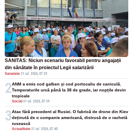
SANITAS: Niciun scenariu favorabil pentru angajații
din sănătate în proiectul Legii salarizării
Sanatate
·
31 iul. 2026, 07:29
2
ANM a emis cod galben și cod portocaliu de caniculă.
Temperaturile urcă până la 38 de grade, iar nopțile devin
tropicale
Social
-
31 iul. 2026, 07:39
3
Atac fără precedent al Rusiei. O fabrică de drone din Kiev
deținută de o companie americană, distrusă de o rachetă
rusească
Actualitate
-
31 iul. 2026, 07:40