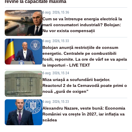
revine la capacitate maximă
6 aug. 2026, 15:36
Cum se va întrerupe energia electrică la
marii consumatori industriali? Bolojan:
Nu vor exista compensații
6 aug. 2026, 15:33
Bolojan anunță restricțiile de consum
energetic. Centralele pe combustibili
fosili, repornite. La ore de vârf se va apela
la importuri - LIVE TEXT
6 aug. 2026, 15:24
Miza uriașă a scufundării barjelor.
Reactorul 2 de la Cernavodă poate primi o
nouă „gură de oxigen”
6 aug. 2026, 15:23
Alexandru Nazare, veste bună: Economia
României va crește în 2027, iar inflația va
scădea