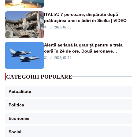
rusească
ITALIA: 7 persoane, dispărute după
prăbușirea unei clădiri în Sicilia | VIDEO
31 iul. 2026, 07:50
Alertă aeriană la graniță pentru a treia
oară în 24 de ore. Două aeronave
Eurofighter britanice au fost ridicate de la
31 iul. 2026, 07:24
sol
CATEGORII POPULARE
Actualitate
Politica
Economie
Social