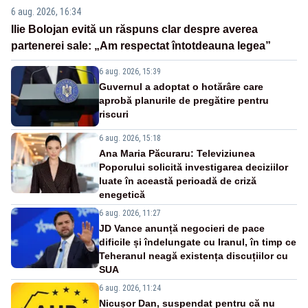
6 aug. 2026, 16:34
Ilie Bolojan evită un răspuns clar despre averea
partenerei sale: „Am respectat întotdeauna legea”
6 aug. 2026, 15:39
Guvernul a adoptat o hotărâre care
aprobă planurile de pregătire pentru
riscuri
6 aug. 2026, 15:18
Ana Maria Păcuraru: Televiziunea
Poporului solicită investigarea deciziilor
luate în această perioadă de criză
enegetică
6 aug. 2026, 11:27
JD Vance anunță negocieri de pace
dificile și îndelungate cu Iranul, în timp ce
Teheranul neagă existența discuțiilor cu
SUA
6 aug. 2026, 11:24
Nicușor Dan, suspendat pentru că nu