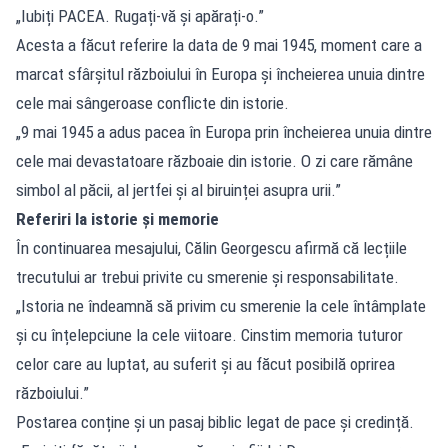
„Iubiți PACEA. Rugați-vă și apărați-o.”
Acesta a făcut referire la data de 9 mai 1945, moment care a
marcat sfârșitul războiului în Europa și încheierea unuia dintre
cele mai sângeroase conflicte din istorie.
„9 mai 1945 a adus pacea în Europa prin încheierea unuia dintre
cele mai devastatoare războaie din istorie. O zi care rămâne
simbol al păcii, al jertfei și al biruinței asupra urii.”
Referiri la istorie și memorie
În continuarea mesajului, Călin Georgescu afirmă că lecțiile
trecutului ar trebui privite cu smerenie și responsabilitate.
„Istoria ne îndeamnă să privim cu smerenie la cele întâmplate
și cu înțelepciune la cele viitoare. Cinstim memoria tuturor
celor care au luptat, au suferit și au făcut posibilă oprirea
războiului.”
Postarea conține și un pasaj biblic legat de pace și credință.