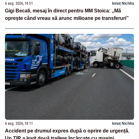
6 aug. 2026, 18:51
Ionuț Nichita
Gigi Becali, mesaj în direct pentru MM Stoica: „Mă
oprește când vreau să arunc milioane pe transferuri”
6 aug. 2026, 18:11
Ionuț Nichita
Accident pe drumul expres după o oprire de urgență.
Un TIR a lovit două trailere încărcate cu mașini