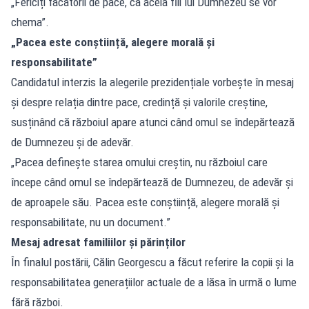
„Fericiți făcătorii de pace, că aceia fiii lui Dumnezeu se vor
chema”.
„Pacea este conștiință, alegere morală și
responsabilitate”
Candidatul interzis la alegerile prezidențiale vorbește în mesaj
și despre relația dintre pace, credință și valorile creștine,
susținând că războiul apare atunci când omul se îndepărtează
de Dumnezeu și de adevăr.
„Pacea definește starea omului creștin, nu războiul care
începe când omul se îndepărtează de Dumnezeu, de adevăr și
de aproapele său. Pacea este conștiință, alegere morală și
responsabilitate, nu un document.”
Mesaj adresat familiilor și părinților
În finalul postării, Călin Georgescu a făcut referire la copii și la
responsabilitatea generațiilor actuale de a lăsa în urmă o lume
fără război.