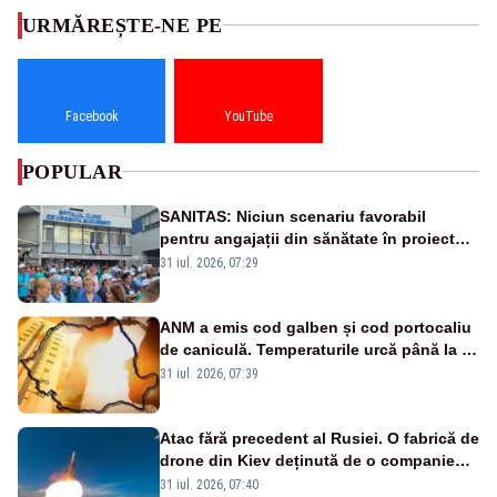
URMĂREȘTE-NE PE
Facebook
YouTube
POPULAR
SANITAS: Niciun scenariu favorabil
pentru angajații din sănătate în proiectul
Legii salarizării
31 iul. 2026, 07:29
ANM a emis cod galben și cod portocaliu
de caniculă. Temperaturile urcă până la 38
de grade, iar nopțile devin tropicale
31 iul. 2026, 07:39
Atac fără precedent al Rusiei. O fabrică de
drone din Kiev deținută de o companie
americană, distrusă de o rachetă
31 iul. 2026, 07:40