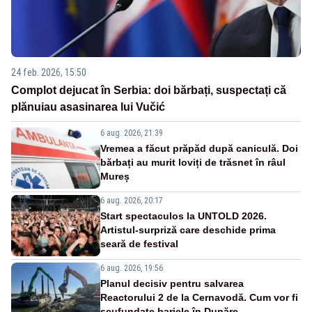
24 feb. 2026, 15:50
Complot dejucat în Serbia: doi bărbați, suspectați că
plănuiau asasinarea lui Vučić
6 aug. 2026, 21:39
Vremea a făcut prăpăd după caniculă. Doi
bărbați au murit loviți de trăsnet în râul
Mureș
6 aug. 2026, 20:17
Start spectaculos la UNTOLD 2026.
Artistul-surpriză care deschide prima
seară de festival
6 aug. 2026, 19:56
Planul decisiv pentru salvarea
Reactorului 2 de la Cernavodă. Cum vor fi
scufundate barjele în Dunăre