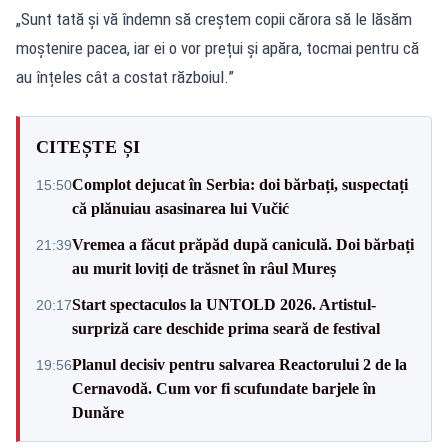
„Sunt tată și vă îndemn să creștem copii cărora să le lăsăm
moștenire pacea, iar ei o vor prețui și apăra, tocmai pentru că
au înțeles cât a costat războiul.”
CITEȘTE ȘI
Complot dejucat în Serbia: doi bărbați, suspectați
15:50
că plănuiau asasinarea lui Vučić
Vremea a făcut prăpăd după caniculă. Doi bărbați
21:39
au murit loviți de trăsnet în râul Mureș
Start spectaculos la UNTOLD 2026. Artistul-
20:17
surpriză care deschide prima seară de festival
Planul decisiv pentru salvarea Reactorului 2 de la
19:56
Cernavodă. Cum vor fi scufundate barjele în
Dunăre