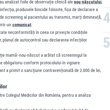
au analizat foile de observație clinică ale
nou‑născutului
,
nfecția, produsele biocide folosite, fișa de declarare a
 de screening al pacientului au transmis, marți dimineață,
într-un
comunicat
.
ficate neconformități în ceea ce privește condițiile
or, planul de autocontrol sau declararea infecțiilor
vație mamă–nou‑născut a arătat că screeningul la
te obligatoriu conform protocolului în vigoare.
nt a primit o sancțiune contravențională de 2.000 de lei,
ilor
re Colegiul Medicilor din România, pentru a analiza