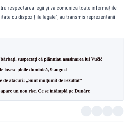
ru respectarea legii și va comunica toate informațiile
itate cu dispozițiile legale", au transmis reprezentanii
bărbați, suspectați că plănuiau asasinarea lui Vučić
e lovesc ploile duminică, 9 august
le de atacuri: „Sunt mulțumit de rezultat”
r apare un nou risc. Ce se întâmplă pe Dunăre