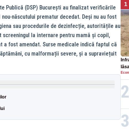
1
te Publică (DSP) București au finalizat verificările
ul nou‑născutului prematur decedat. Deși nu au fost
giena sau procedurile de dezinfecție, autoritățile au
t screeningul la internare pentru mamă și copil,
t a fost amendat. Surse medicale indică faptul că
săptămâni, cu malformații severe, și a supraviețuit
Infr
lăs
Econ
lor
ui