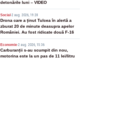
detonările luni – VIDEO
4
Social
-
2 aug. 2026, 19:28
Drona care a ținut Tulcea în alertă a
zburat 20 de minute deasupra apelor
României. Au fost ridicate două F-16
5
Economie
-
2 aug. 2026, 15:36
Carburanții s-au scumpit din nou,
motorina este la un pas de 11 lei/litru