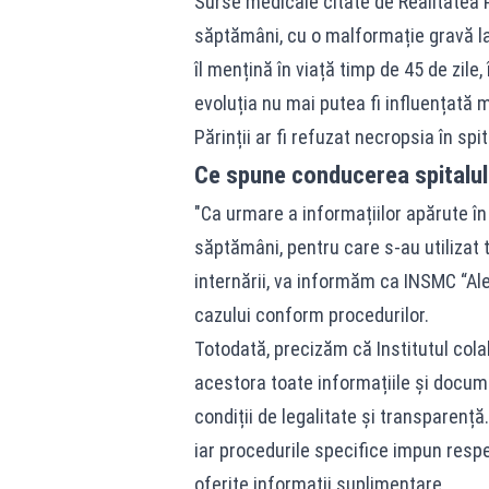
Surse medicale citate de Realitatea 
săptămâni, cu o malformație gravă la 
îl mențină în viață timp de 45 de zile, 
evoluția nu mai putea fi influențată 
Părinții ar fi refuzat necropsia în spit
Ce spune conducerea spitalul
"Ca urmare a informațiilor apărute în 
săptămâni, pentru care s-au utilizat
internării, va informăm ca INSMC “A
cazului conform procedurilor.
Totodată, precizăm că Institutul cola
acestora toate informațiile și docume
condiții de legalitate și transparenț
iar procedurile specifice impun respe
oferite informații suplimentare.