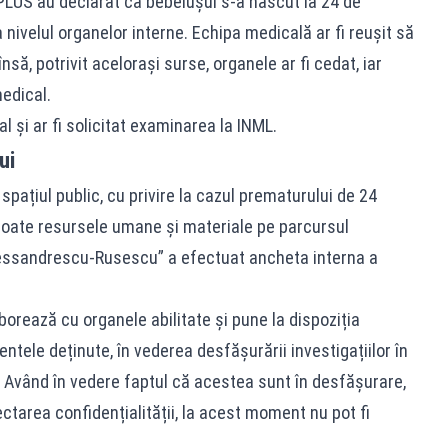
PLUS au declarat că bebelușul s‑a născut la 24 de
nivelul organelor interne. Echipa medicală ar fi reușit să
însă, potrivit acelorași surse, organele ar fi cedat, iar
medical.
al și ar fi solicitat examinarea la INML.
ui
spațiul public, cu privire la cazul prematurului de 24
 toate resursele umane și materiale pe parcursul
lessandrescu-Rusescu” a efectuat ancheta interna a
borează cu organele abilitate și pune la dispoziția
ntele deținute, în vederea desfășurării investigațiilor în
ă. Având în vedere faptul că acestea sunt în desfășurare,
ctarea confidențialității, la acest moment nu pot fi