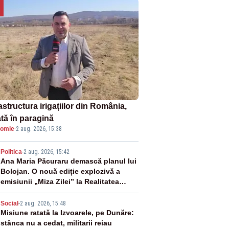
astructura irigațiilor din România,
ată în paragină
omie
·
2 aug. 2026, 15:38
2
Politica
-
2 aug. 2026, 15:42
Ana Maria Păcuraru demască planul lui
Bolojan. O nouă ediție explozivă a
emisiunii „Miza Zilei” la Realitatea
PLUS
3
Social
-
2 aug. 2026, 15:48
Misiune ratată la Izvoarele, pe Dunăre:
stânca nu a cedat, militarii reiau