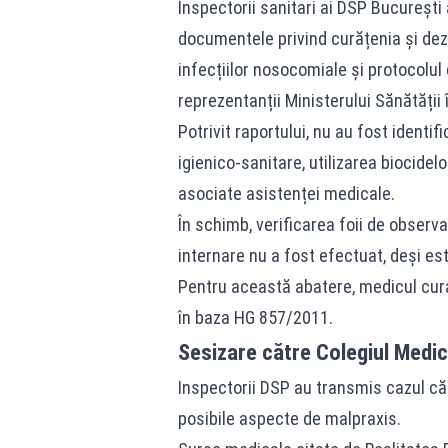
Inspectorii sanitari ai DSP București 
documentele privind curățenia și dezi
infecțiilor nosocomiale și protocolul
reprezentanții Ministerului Sănătății 
Potrivit raportului, nu au fost identi
igienico‑sanitare, utilizarea biocidel
asociate asistenței medicale.
În schimb, verificarea foii de obser
internare nu a fost efectuat, deși es
Pentru această abatere, medicul cura
în baza HG 857/2011.
Sesizare către Colegiul Medic
Inspectorii DSP au transmis cazul căt
posibile aspecte de malpraxis.