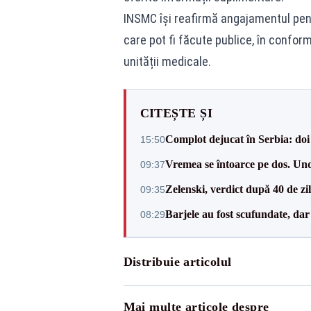
INSMC își reafirmă angajamentul pent
care pot fi făcute publice, în conform
unității medicale.
CITEȘTE ȘI
Complot dejucat în Serbia: doi 
15:50
Vremea se întoarce pe dos. Und
09:37
Zelenski, verdict după 40 de zi
09:35
Barjele au fost scufundate, da
08:29
Distribuie articolul
Mai multe articole despre