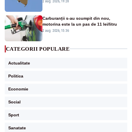
României. Au fost ridicate două F-16
2 aug. 2026, 19:28
Carburanții s-au scumpit din nou,
motorina este la un pas de 11 lei/litru
2 aug. 2026, 15:36
CATEGORII POPULARE
Actualitate
Politica
Economie
Social
Sport
Sanatate