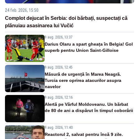
24 feb. 2026, 15:50
Complot dejucat în Serbia: doi bărbați, suspectați că
plănuiau asasinarea lui Vučić
9 aug. 2026, 13:37
Darius Olaru a spart gheața în Belgia! Gol
superb pentru Union Saint-Gilloise
9 aug. 2026, 12:45
Măsură de urgență în Marea Neagră.
Turcia cere oprirea atacurilor asupra
navelor
9 aug. 2026, 12:16
Alertă pe Vârful Moldoveanu. Un bărbat
de 80 de ani a dispărut în timpul coborârii
9 aug. 2026, 11:40
Reactorul 2, salvat pentru încă 9 zile.