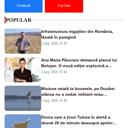
Facebook
YouTube
POPULAR
Infrastructura irigațiilor din România,
lăsată în paragină
2 aug. 2026, 15:38
Ana Maria Păcuraru demască planul lui
Bolojan. O nouă ediție explozivă a
emisiunii „Miza Zilei” la Realitatea PLUS
2 aug. 2026, 15:42
Misiune ratată la Izvoarele, pe Dunăre:
stânca nu a cedat, militarii reiau
detonările luni – VIDEO
2 aug. 2026, 15:48
Drona care a ținut Tulcea în alertă a
zburat 20 de minute deasupra apelor