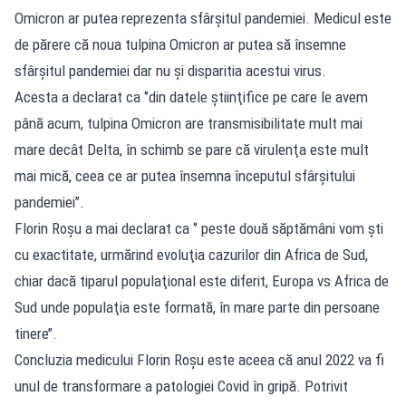
Omicron ar putea reprezenta sfârșitul pandemiei. Medicul este
de părere că noua tulpina Omicron ar putea să însemne
sfârșitul pandemiei dar nu și disparitia acestui virus.
Acesta a declarat ca ‘’din datele ştiinţifice pe care le avem
până acum, tulpina Omicron are transmisibilitate mult mai
mare decât Delta, în schimb se pare că virulenţa este mult
mai mică, ceea ce ar putea însemna începutul sfârşitului
pandemiei’’.
Florin Roșu a mai declarat ca ‘’ peste două săptămâni vom şti
cu exactitate, urmărind evoluţia cazurilor din Africa de Sud,
chiar dacă tiparul populaţional este diferit, Europa vs Africa de
Sud unde populaţia este formată, în mare parte din persoane
tinere’’.
Concluzia medicului Florin Roșu este aceea că anul 2022 va fi
unul de transformare a patologiei Covid în gripă. Potrivit