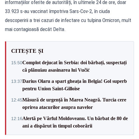
informațiilor oferite de autorități, în ultimele 24 de ore, doar
33.923 s-au vaccinat împotriva Sars-Cov-2, în ciuda
descoperirii a trei cazuri de infectare cu tulpina Omicron, mult
mai contagioasă decât Delta.
CITEȘTE ȘI
Complot dejucat în Serbia: doi bărbați, suspectați
15:50
că plănuiau asasinarea lui Vučić
Darius Olaru a spart gheața în Belgia! Gol superb
13:37
pentru Union Saint-Gilloise
Măsură de urgență în Marea Neagră. Turcia cere
12:45
oprirea atacurilor asupra navelor
Alertă pe Vârful Moldoveanu. Un bărbat de 80 de
12:16
ani a dispărut în timpul coborârii