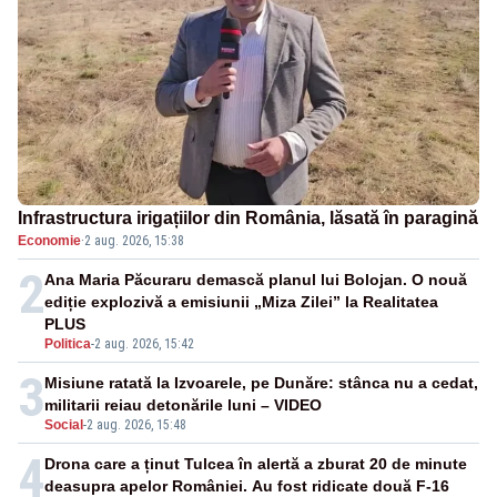
Infrastructura irigațiilor din România, lăsată în paragină
Economie
·
2 aug. 2026, 15:38
2
Ana Maria Păcuraru demască planul lui Bolojan. O nouă
ediție explozivă a emisiunii „Miza Zilei” la Realitatea
PLUS
Politica
-
2 aug. 2026, 15:42
3
Misiune ratată la Izvoarele, pe Dunăre: stânca nu a cedat,
militarii reiau detonările luni – VIDEO
Social
-
2 aug. 2026, 15:48
4
Drona care a ținut Tulcea în alertă a zburat 20 de minute
deasupra apelor României. Au fost ridicate două F-16