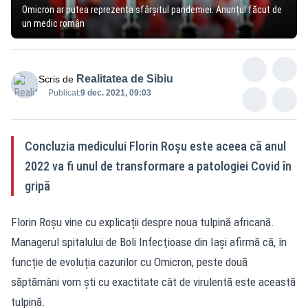
Omicron ar putea reprezenta sfârșitul pandemiei. Anunțul făcut de
un medic român
Realitatea de Sibiu
Scris de
Publicat:
9 dec. 2021, 09:03
Concluzia medicului Florin Roșu este aceea că anul
2022 va fi unul de transformare a patologiei Covid în
gripă
Florin Roşu vine cu explicații despre noua tulpină africană.
Managerul spitalului de Boli Infecţioase din Iaşi afirmă că, în
funcție de evoluția cazurilor cu Omicron, peste două
săptămâni vom şti cu exactitate cât de virulentă este această
tulpină.