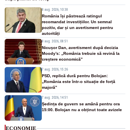
8 aug. 2026, 10:38
România își păstrează ratingul
recomandat investițiilor. Un semnal
pozitiv, dar și un avertisment pentru
autorități
8 aug. 2026, 08:51
Nicușor Dan, avertisment după decizia
Moody’s: „România trebuie să revină la
creștere economică”
7 aug. 2026, 15:26
PSD, replică dură pentru Bolojan:
„România este într-o situație de forță
majoră”
7 aug. 2026, 14:51
Ședința de guvern se amână pentru ora
15:00. Bolojan nu a obținut toate avizele
ECONOMIE