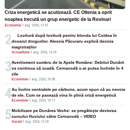
Criza energetică se acutizează. CE Oltenia a oprit
noaptea trecută un grup energetic de la Rovinari
Economie
·
1 aug. 2026, 13:41
2
Lovitură după lovitură pentru blonda lui Coldea în
dosarul drogurilor. Alessia Păcuraru explică decizia
magistraților
Actualitate
-
1 aug. 2026, 14:39
3
Avertisment sumbru de la Apele Române: Debitul Dunării
va continua să scadă. Cernavodă s-ar putea închide în 4
zile
Economie
-
1 aug. 2026, 18:08
4
Au închis centralele pe cărbune, acum spun că au nevoie
de ele. Cum se pasează vina în plină criză energetică
Economie
-
1 aug. 2026, 18:11
5
Mobilizare pe Dunărea Veche: se pregătește devierea
cursului fluviului către Cernavodă – VIDEO
Social
-
1 aug. 2026, 13:38