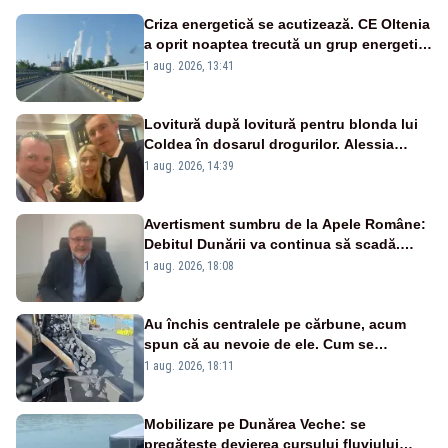
Criza energetică se acutizează. CE Oltenia
a oprit noaptea trecută un grup energetic
de la Rovinari
1 aug. 2026, 13:41
Lovitură după lovitură pentru blonda lui
Coldea în dosarul drogurilor. Alessia
Păcuraru explică decizia magistraților
1 aug. 2026, 14:39
Avertisment sumbru de la Apele Române:
Debitul Dunării va continua să scadă.
Cernavodă s-ar putea închide în 4 zile
1 aug. 2026, 18:08
Au închis centralele pe cărbune, acum
spun că au nevoie de ele. Cum se
pasează vina în plină criză energetică
1 aug. 2026, 18:11
Mobilizare pe Dunărea Veche: se
pregătește devierea cursului fluviului