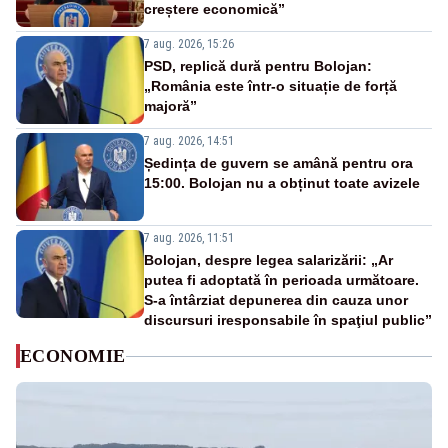
creștere economică”
7 aug. 2026, 15:26
PSD, replică dură pentru Bolojan:
„România este într-o situație de forță
majoră”
7 aug. 2026, 14:51
Ședința de guvern se amână pentru ora
15:00. Bolojan nu a obținut toate avizele
7 aug. 2026, 11:51
Bolojan, despre legea salarizării: „Ar
putea fi adoptată în perioada următoare.
S-a întârziat depunerea din cauza unor
discursuri iresponsabile în spaţiul public”
ECONOMIE