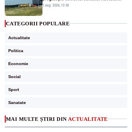
către Cernavodă – VIDEO
1 aug. 2026, 13:38
CATEGORII POPULARE
Actualitate
Politica
Economie
Social
Sport
Sanatate
MAI MULTE ȘTIRI DIN
ACTUALITATE