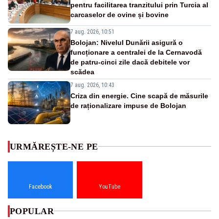
pentru facilitarea tranzitului prin Turcia al
carcaselor de ovine și bovine
7 aug. 2026, 10:51
Bolojan: Nivelul Dunării asigură o
funcționare a centralei de la Cernavodă
de patru-cinci zile dacă debitele vor
scădea
7 aug. 2026, 10:43
Criza din energie. Cine scapă de măsurile
de raționalizare impuse de Bolojan
URMĂREȘTE-NE PE
Facebook
YouTube
POPULAR