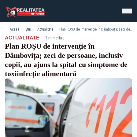
Acasă
Știri
Actualitate
Plan ROȘU de intervenție în Dâmbovița; zeci de persoane, inclusiv copii, au ajuns la spital cu simptome de toxiinfecție alimentară
·
ACTUALITATE
1 min citire
Plan ROȘU de intervenție în
Dâmbovița; zeci de persoane, inclusiv
copii, au ajuns la spital cu simptome de
toxiinfecție alimentară