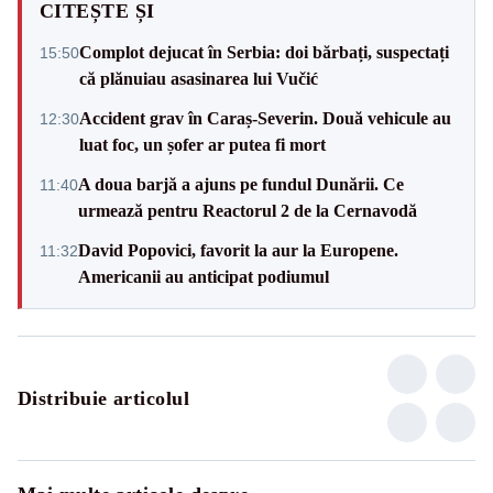
CITEȘTE ȘI
Complot dejucat în Serbia: doi bărbați, suspectați
15:50
că plănuiau asasinarea lui Vučić
Accident grav în Caraș-Severin. Două vehicule au
12:30
luat foc, un șofer ar putea fi mort
A doua barjă a ajuns pe fundul Dunării. Ce
11:40
urmează pentru Reactorul 2 de la Cernavodă
David Popovici, favorit la aur la Europene.
11:32
Americanii au anticipat podiumul
Distribuie articolul