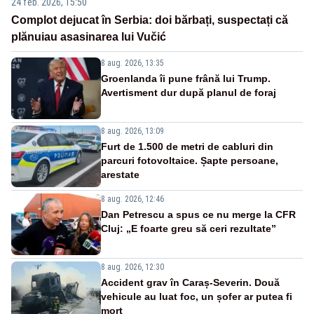
24 feb. 2026, 15:50
Complot dejucat în Serbia: doi bărbați, suspectați că
plănuiau asasinarea lui Vučić
8 aug. 2026, 13:35
Groenlanda îi pune frână lui Trump.
Avertisment dur după planul de foraj
8 aug. 2026, 13:09
Furt de 1.500 de metri de cabluri din
parcuri fotovoltaice. Șapte persoane,
arestate
8 aug. 2026, 12:46
Dan Petrescu a spus ce nu merge la CFR
Cluj: „E foarte greu să ceri rezultate”
8 aug. 2026, 12:30
Accident grav în Caraș-Severin. Două
vehicule au luat foc, un șofer ar putea fi
mort