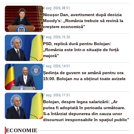
8 aug. 2026, 08:51
Nicușor Dan, avertisment după decizia
Moody’s: „România trebuie să revină la
creștere economică”
7 aug. 2026, 15:26
PSD, replică dură pentru Bolojan:
„România este într-o situație de forță
majoră”
7 aug. 2026, 14:51
Ședința de guvern se amână pentru ora
15:00. Bolojan nu a obținut toate avizele
7 aug. 2026, 11:51
Bolojan, despre legea salarizării: „Ar
putea fi adoptată în perioada următoare.
S-a întârziat depunerea din cauza unor
discursuri iresponsabile în spaţiul public”
ECONOMIE