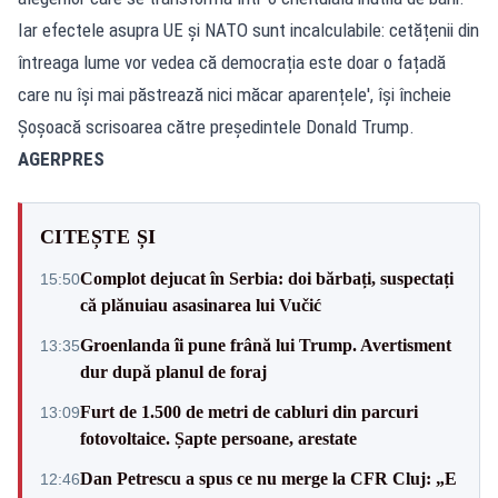
Iar efectele asupra UE și NATO sunt incalculabile: cetățenii din
întreaga lume vor vedea că democrația este doar o fațadă
care nu își mai păstrează nici măcar aparențele', își încheie
Șoșoacă scrisoarea către președintele Donald Trump.
AGERPRES
CITEȘTE ȘI
Complot dejucat în Serbia: doi bărbați, suspectați
15:50
că plănuiau asasinarea lui Vučić
Groenlanda îi pune frână lui Trump. Avertisment
13:35
dur după planul de foraj
Furt de 1.500 de metri de cabluri din parcuri
13:09
fotovoltaice. Șapte persoane, arestate
Dan Petrescu a spus ce nu merge la CFR Cluj: „E
12:46