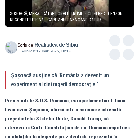
ȘOȘOACĂ, MESAJ CĂTRE DONALD TRUMP: CCR ȘI BEC - CENZORI
NECONSTITUȚIONALI CARE ANULEAZĂ CANDIDATURI
Realitatea de Sibiu
Scris de
Publicat:
12 mar. 2025, 10:13
Șoșoacă susține că 'România a devenit un
experiment al distrugerii democrației"
Președintele S.O.S. România, europarlamentarul Diana
Iovanovici-Șoșoacă, afirmă într-o scrisoare adresată
președintelui Statelor Unite, Donald Trump, că
intervenția Curții Constituționale din România împotriva
candidaților la alegerile prezidențiale reprezintă 'o