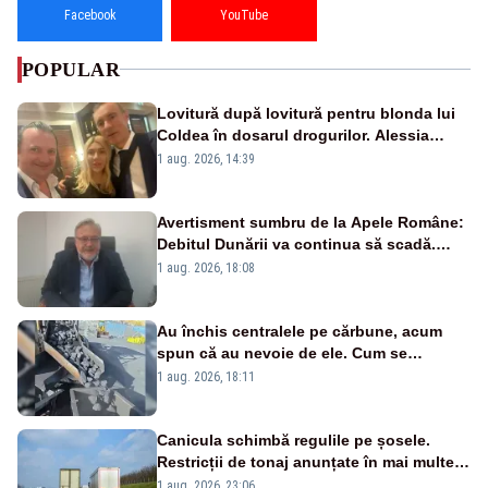
Facebook
YouTube
POPULAR
Lovitură după lovitură pentru blonda lui
Coldea în dosarul drogurilor. Alessia
Păcuraru explică decizia magistraților
1 aug. 2026, 14:39
Avertisment sumbru de la Apele Române:
Debitul Dunării va continua să scadă.
Cernavodă s-ar putea închide în 4 zile
1 aug. 2026, 18:08
Au închis centralele pe cărbune, acum
spun că au nevoie de ele. Cum se
pasează vina în plină criză energetică
1 aug. 2026, 18:11
Canicula schimbă regulile pe șosele.
Restricții de tonaj anunțate în mai multe
județe
1 aug. 2026, 23:06