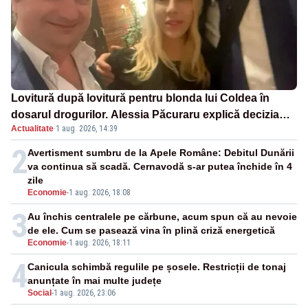
Lovitură după lovitură pentru blonda lui Coldea în
dosarul drogurilor. Alessia Păcuraru explică decizia
Actualitate
·
1 aug. 2026, 14:39
magistraților
2
Avertisment sumbru de la Apele Române: Debitul Dunării
va continua să scadă. Cernavodă s-ar putea închide în 4
zile
Economie
-
1 aug. 2026, 18:08
3
Au închis centralele pe cărbune, acum spun că au nevoie
de ele. Cum se pasează vina în plină criză energetică
Economie
-
1 aug. 2026, 18:11
4
Canicula schimbă regulile pe șosele. Restricții de tonaj
anunțate în mai multe județe
Social
-
1 aug. 2026, 23:06