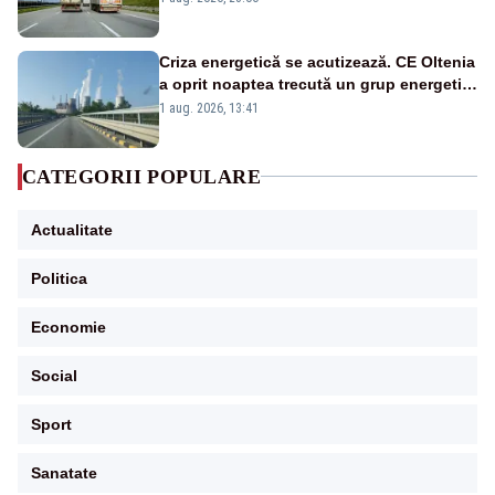
Criza energetică se acutizează. CE Oltenia
a oprit noaptea trecută un grup energetic
de la Rovinari
1 aug. 2026, 13:41
CATEGORII POPULARE
Actualitate
Politica
Economie
Social
Sport
Sanatate