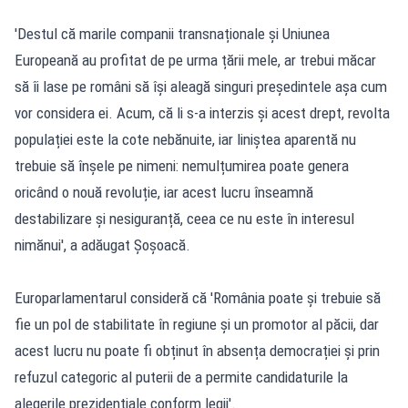
'Destul că marile companii transnaționale și Uniunea
Europeană au profitat de pe urma țării mele, ar trebui măcar
să îi lase pe români să își aleagă singuri președintele așa cum
vor considera ei. Acum, că li s-a interzis și acest drept, revolta
populației este la cote nebănuite, iar liniștea aparentă nu
trebuie să înșele pe nimeni: nemulțumirea poate genera
oricând o nouă revoluție, iar acest lucru înseamnă
destabilizare și nesiguranță, ceea ce nu este în interesul
nimănui', a adăugat Șoșoacă.
Europarlamentarul consideră că 'România poate și trebuie să
fie un pol de stabilitate în regiune și un promotor al păcii, dar
acest lucru nu poate fi obținut în absența democrației și prin
refuzul categoric al puterii de a permite candidaturile la
alegerile prezidențiale conform legii'.