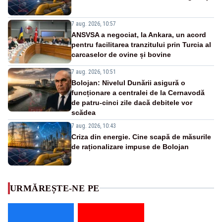
7 aug. 2026, 10:57
ANSVSA a negociat, la Ankara, un acord
pentru facilitarea tranzitului prin Turcia al
carcaselor de ovine și bovine
7 aug. 2026, 10:51
Bolojan: Nivelul Dunării asigură o
funcționare a centralei de la Cernavodă
de patru-cinci zile dacă debitele vor
scădea
7 aug. 2026, 10:43
Criza din energie. Cine scapă de măsurile
de raționalizare impuse de Bolojan
URMĂREȘTE-NE PE