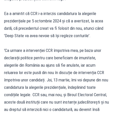
Ea a amintit că CCR i-a interzis candidatura la alegerile
prezidențiale pe 5 octombrie 2024 și că a avertizat, la acea
dată, că precedentul creat va fi folosit din nou, atunci când
'Deep State va avea nevoie să își regleze conturile'.
'Ca urmare a intervenției CCR împotriva mea, pe baza unor
declarații politice pentru care beneficiam de imunitate,
alegerile din România au ajuns să fie anulate, iar acum
reluarea lor este pusă din nou în discuție de intervenția CCR
împotriva unor candidați. Joi, 13 martie, îmi voi depune din nou
candidatura la alegerile prezidențiale, îndeplinind toate
condițiile legale. CCR sau, mai nou, și Biroul Electoral Central,
aceste două instituții care nu sunt instanțe judecătorești și nu
au dreptul să interzică nici o candidatură, au devenit însă