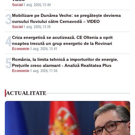
Social
-
1 aug. 2026, 12:44
3
Mobilizare pe Dunărea Veche: se pregătește devierea
cursului fluviului către Cernavodă – VIDEO
Social
-
1 aug. 2026, 13:38
4
Criza energetică se acutizează. CE Oltenia a oprit
noaptea trecută un grup energetic de la Rovinari
Economie
-
1 aug. 2026, 13:41
5
România, la limita tehnică a importurilor de energie.
Prețurile cresc alarmant - Analiză Realitatea Plus
Economie
-
1 aug. 2026, 11:36
ACTUALITATE