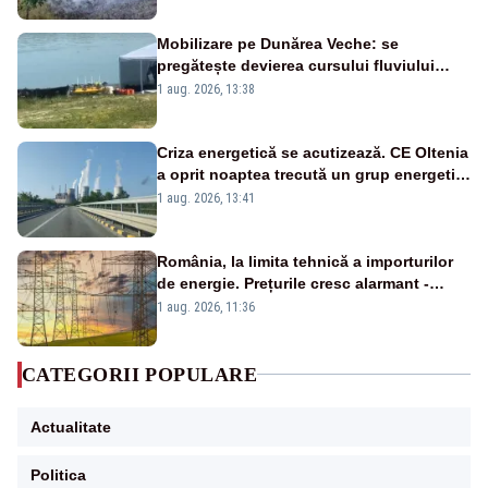
Mobilizare pe Dunărea Veche: se
pregătește devierea cursului fluviului
către Cernavodă – VIDEO
1 aug. 2026, 13:38
Criza energetică se acutizează. CE Oltenia
a oprit noaptea trecută un grup energetic
de la Rovinari
1 aug. 2026, 13:41
România, la limita tehnică a importurilor
de energie. Prețurile cresc alarmant -
Analiză Realitatea Plus
1 aug. 2026, 11:36
CATEGORII POPULARE
Actualitate
Politica