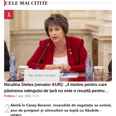
CELE MAI CITITE
1
Niculina Stelea (senator AUR): „4 motive pentru care
păstrarea ratingului de țară nu este o reușită pentru
Politica
·
1 aug. 2026, 11:51
Guvernul Bolojan”
2
Alertă în Caraș-Severin: incendiile de vegetație se extind,
zeci de pompieri și silvicultori se luptă cu flăcările -
VIDEO