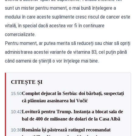
sunt un mister pentru moment, o mai bună înțelegere a
modului în care aceste suplimente cresc riscul de cancer este
vitală, în special dacă acestea vor fi în continuare
comercializate.
Pentru moment, ar putea merita să reduceți sau chiar să opriți
administrarea acestei variante de vitamina B3, cel puțin până
când oamenii de știință o vor înțelege mai bine.
CITEȘTE ȘI
Complot dejucat în Serbia: doi bărbați, suspectați
15:50
că plănuiau asasinarea lui Vučić
Lovitură pentru Trump. Instanța a blocat sala de
10:42
bal de 400 de milioane de dolari de la Casa Albă
România își păstrează ratingul recomandat
10:38