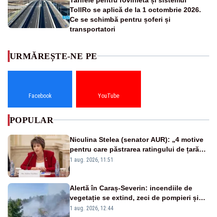
TollRo se aplică de la 1 octombrie 2026.
Ce se schimbă pentru șoferi și
transportatori
URMĂREȘTE-NE PE
Facebook
YouTube
POPULAR
Niculina Stelea (senator AUR): „4 motive
pentru care păstrarea ratingului de țară
nu este o reușită pentru Guvernul
1 aug. 2026, 11:51
Bolojan”
Alertă în Caraș-Severin: incendiile de
vegetație se extind, zeci de pompieri și
silvicultori se luptă cu flăcările - VIDEO
1 aug. 2026, 12:44