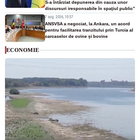
S-a întârziat depunerea din cauza unor
discursuri iresponsabile în spaţiul public”
7 aug. 2026, 10:57
ANSVSA a negociat, la Ankara, un acord
pentru facilitarea tranzitului prin Turcia al
carcaselor de ovine și bovine
ECONOMIE