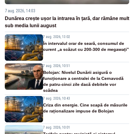
7 aug. 2026, 14:03
Dunărea crește ușor la intrarea în țară, dar rămâne mult
sub media lunii august
7 aug. 2026, 13:02
În intervalul orar de seară, consumul de
curent „a scăzut cu 200-300 de megawați”
7 aug. 2026, 10:51
Bolojan: Nivelul Dunării asigură o
funcționare a centralei de la Cernavodă
de patru-cinci zile dacă debitele vor
scădea
7 aug. 2026, 10:43
Criza din energie. Cine scapă de măsurile
de raționalizare impuse de Bolojan
7 aug. 2026, 10:01
Tarifele pentru rovinietă și sistemul