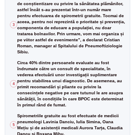
de conștientizare cu privire la sănătatea plămânilor,
astfel încât s-au prezentat într-un număr mare
pentru efectuarea de spirometrii gratuite. Tocmai de
aceea, pentru noi reprezintă o prioritate și prevenția,
3
componenta de educare a populației, nu doar
tratarea bolnavilor. Prin urmare, vom mai organiza și
pe viitor astfel de evenimente”, a declarat Cristian
Roman, manager al Spitalului de Pneumoftiziologie
Sibiu.
Circa 40% dintre persoanele evaluate au fost
îndrumate către un consult de specialitate, în
vederea efectuării unor investigații suplimentare
pentru stabilirea unui diagnostic. De asemenea, au
4
primit recomandări și pliante cu privire la
consecințele negative pe care tutunul le are asupra
sănătății, în condițiile în care BPOC este determinat
în primul rând de fumat.
Spirometriile gratuite au fost efectuate de medicii
pneumologi Lavinia Danciu, Iulia Simina, Oana
5
Mețiu și de asistenții medicali Aurora Tarța, Claudia
Dancu și Roxana Mihu.