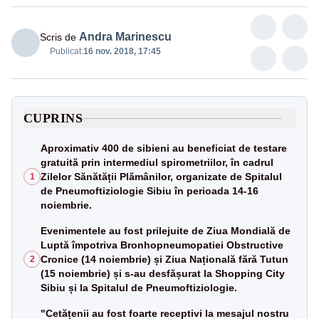
Andra Marinescu
Scris de
Publicat:
16 nov. 2018, 17:45
CUPRINS
Aproximativ 400 de sibieni au beneficiat de testare
gratuită prin intermediul spirometriilor, în cadrul
Zilelor Sănătății Plămânilor, organizate de Spitalul
1
de Pneumoftiziologie Sibiu în perioada 14-16
noiembrie.
Evenimentele au fost prilejuite de Ziua Mondială de
Luptă împotriva Bronhopneumopatiei Obstructive
Cronice (14 noiembrie) și Ziua Națională fără Tutun
2
(15 noiembrie) și s-au desfășurat la Shopping City
Sibiu și la Spitalul de Pneumoftiziologie.
"Cetățenii au fost foarte receptivi la mesajul nostru