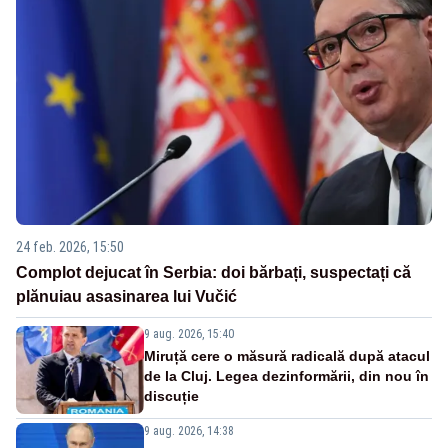
24 feb. 2026, 15:50
Complot dejucat în Serbia: doi bărbați, suspectați că
plănuiau asasinarea lui Vučić
9 aug. 2026, 15:40
Miruță cere o măsură radicală după atacul
de la Cluj. Legea dezinformării, din nou în
discuție
9 aug. 2026, 14:38