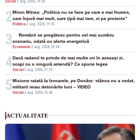
Social
·
2 aug. 2026, 19:28
două F-16
2
Miron Mitrea: „Politica nu se face pe care e mai frumos,
care înjură mai mult, care țipă mai tare, ci pe proiecte”
Politica
-
2 aug. 2026, 19:33
3
Românii se pregătesc pentru cel mai sumbru
scenariu, odată cu alerta energetică
Economie
-
2 aug. 2026, 19:34
4
Dacă radarul te prinde de mai multe ori în aceeași zi,
scapi cu o singură amendă? Ce spune legea
Social
-
2 aug. 2026, 21:29
5
Misiune ratată la Izvoarele, pe Dunăre: stânca nu a cedat,
militarii reiau detonările luni – VIDEO
Social
-
2 aug. 2026, 15:48
ACTUALITATE