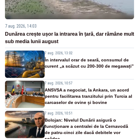
7 aug. 2026, 14:03
Dunărea crește ușor la intrarea în țară, dar rămâne mult
sub media lunii august
7 aug. 2026, 13:02
În intervalul orar de seară, consumul de
curent „a scăzut cu 200-300 de megawați”
7 aug. 2026, 10:57
ANSVSA a negociat, la Ankara, un acord
pentru facilitarea tranzitului prin Turcia al
carcaselor de ovine și bovine
7 aug. 2026, 10:51
Bolojan: Nivelul Dunării asigură o
funcționare a centralei de la Cernavodă
de patru-cinci zile dacă debitele vor
scădea