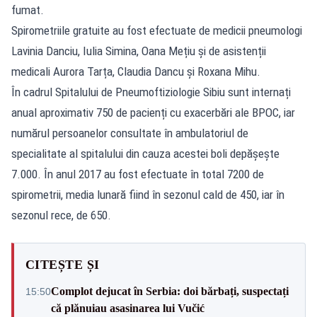
fumat.
Spirometriile gratuite au fost efectuate de medicii pneumologi
Lavinia Danciu, Iulia Simina, Oana Mețiu și de asistenții
medicali Aurora Tarța, Claudia Dancu și Roxana Mihu.
În cadrul Spitalului de Pneumoftiziologie Sibiu sunt internați
anual aproximativ 750 de pacienți cu exacerbări ale BPOC, iar
numărul persoanelor consultate în ambulatoriul de
specialitate al spitalului din cauza acestei boli depășește
7.000. În anul 2017 au fost efectuate în total 7200 de
spirometrii, media lunară fiind în sezonul cald de 450, iar în
sezonul rece, de 650.
CITEȘTE ȘI
Complot dejucat în Serbia: doi bărbați, suspectați
15:50
că plănuiau asasinarea lui Vučić