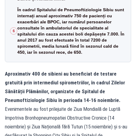
În cadrul Spitalului de Pneumoftiziologie Sibiu sunt
internați anual aproximativ 750 de pacienți cu
exacerbări ale BPOC, iar numărul persoanelor
consultate în ambulatoriul de specialitate al
6
spitalului din cauza acestei boli depășește 7.000. În
anul 2017 au fost efectuate în total 7200 de
spirometrii, media lunară fiind în sezonul cald de
450, iar în sezonul rece, de 650.
Aproximativ 400 de sibieni au beneficiat de testare
gratuită prin intermediul spirometriilor, în cadrul Zilelor
Sănătății Plămânilor, organizate de Spitalul de
Pneumoftiziologie Sibiu în perioada 14-16 noiembrie.
Evenimentele au fost prilejuite de Ziua Mondială de Luptă
împotriva Bronhopneumopatiei Obstructive Cronice (14
noiembrie) și Ziua Națională fără Tutun (15 noiembrie) și s-au
desfășurat la Shopping City Sibiu și la Spitalul de