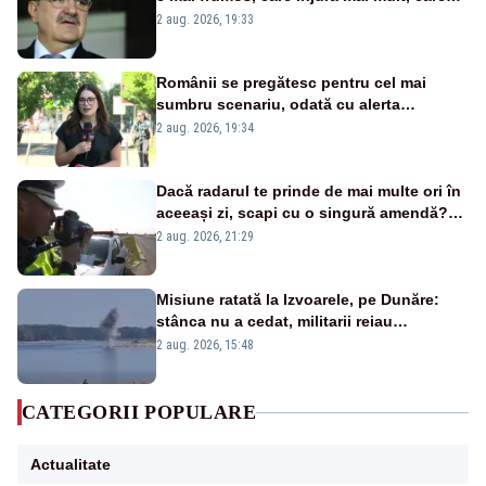
țipă mai tare, ci pe proiecte”
2 aug. 2026, 19:33
Românii se pregătesc pentru cel mai
sumbru scenariu, odată cu alerta
energetică
2 aug. 2026, 19:34
Dacă radarul te prinde de mai multe ori în
aceeași zi, scapi cu o singură amendă?
Ce spune legea
2 aug. 2026, 21:29
Misiune ratată la Izvoarele, pe Dunăre:
stânca nu a cedat, militarii reiau
detonările luni – VIDEO
2 aug. 2026, 15:48
CATEGORII POPULARE
Actualitate