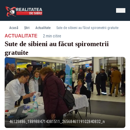
Acasă
Știri
Actualitate
Sute de sibieni au făcut spirometrii gratuite
·
ACTUALITATE
2 min citire
Sute de sibieni au făcut spirometrii
gratuite
46125886_1889884714381511_2656846119102840832_n