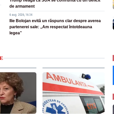
Trump neagă că SUA se confruntă cu un deficit
de armament
6 aug. 2026, 16:34
Ilie Bolojan evită un răspuns clar despre averea
partenerei sale: „Am respectat întotdeauna
legea”
E