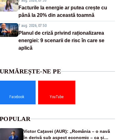
7 aug. 2026, 07:53
Facturile la energie ar putea crește cu
până la 20% din această toamnă
7 aug. 2026, 07:50
Planul de criză privind raționalizarea
energiei: 9 scenarii de risc în care se
aplică
URMĂREȘTE-NE PE
Facebook
YouTube
POPULAR
Victor Cațavei (AUR): „România – o navă
în derivă sub aspect economic – ca și