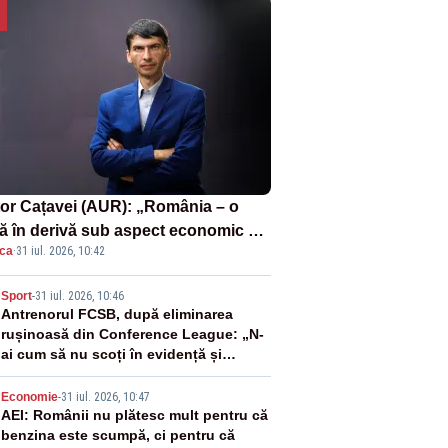
tor Cațavei (AUR): „România – o
ă în derivă sub aspect economic –
ica
·
31 iul. 2026, 10:42
i rezultat al guvernărilor din ultimii
de ani”
2
Sport
-
31 iul. 2026, 10:46
Antrenorul FCSB, după eliminarea
rușinoasă din Conference League: „N-
ai cum să nu scoți în evidență și
lucrurile bune”
3
Economie
-
31 iul. 2026, 10:47
AEI: Românii nu plătesc mult pentru că
benzina este scumpă, ci pentru că