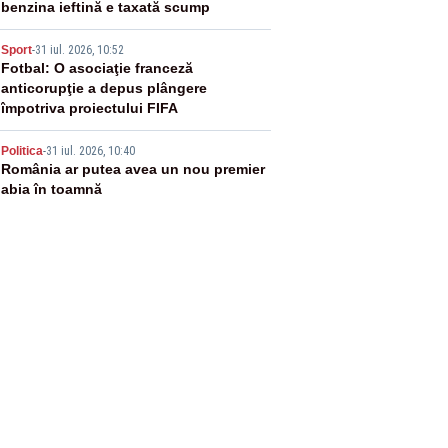
benzina ieftină e taxată scump
4
Sport
-
31 iul. 2026, 10:52
Fotbal: O asociaţie franceză
anticorupţie a depus plângere
împotriva proiectului FIFA
5
Politica
-
31 iul. 2026, 10:40
România ar putea avea un nou premier
abia în toamnă