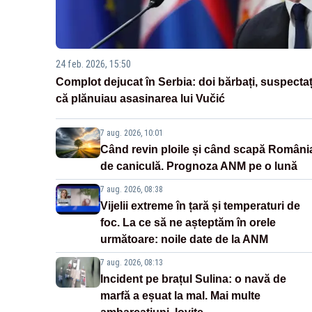
24 feb. 2026, 15:50
Complot dejucat în Serbia: doi bărbați, suspectaț
că plănuiau asasinarea lui Vučić
7 aug. 2026, 10:01
Când revin ploile și când scapă Români
de caniculă. Prognoza ANM pe o lună
7 aug. 2026, 08:38
Vijelii extreme în țară și temperaturi de
foc. La ce să ne așteptăm în orele
următoare: noile date de la ANM
7 aug. 2026, 08:13
Incident pe brațul Sulina: o navă de
marfă a eșuat la mal. Mai multe