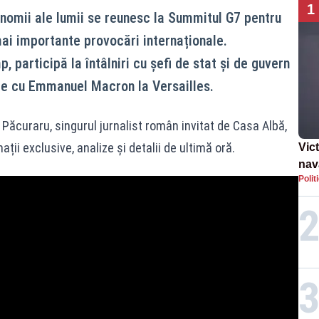
1
onomii ale lumii se reunesc la Summitul G7 pentru
mai importante provocări internaționale.
 participă la întâlniri cu șefi de stat și de guvern
re cu Emmanuel Macron la Versailles.
Păcuraru, singurul jurnalist român invitat de Casa Albă,
ii exclusive, analize și detalii de ultimă oră.
Vic
nav
Polit
ca ș
36 