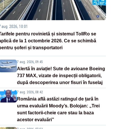
7 aug. 2026, 10:01
Tarifele pentru rovinietă și sistemul TollRo se
aplică de la 1 octombrie 2026. Ce se schimbă
pentru șoferi și transportatori
7 aug. 2026, 09:45
Alertă în aviație! Sute de avioane Boeing
737 MAX, vizate de inspecții obligatorii,
după descoperirea unor fisuri în fuselaj
7 aug. 2026, 08:42
România află astăzi ratingul de țară în
urma evaluării Moody’s. Bolojan: „Trei
sunt factorii-cheie care stau la baza
acestor evaluări”