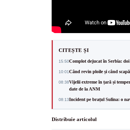
CITEȘTE ȘI
Complot dejucat în Serbia: doi 
15:50
Când revin ploile și când sca
10:01
Vijelii extreme în țară și tempe
08:38
date de la ANM
Incident pe brațul Sulina: o na
08:13
Distribuie articolul