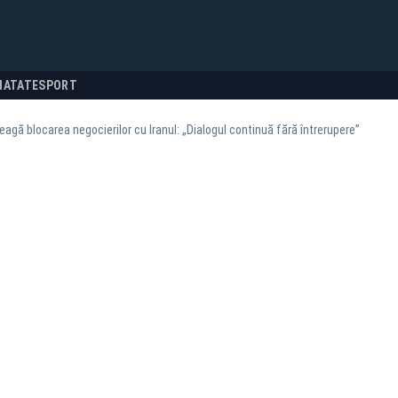
NATATE
SPORT
agă blocarea negocierilor cu Iranul: „Dialogul continuă fără întrerupere”