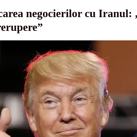
rea negocierilor cu Iranul: 
rerupere”