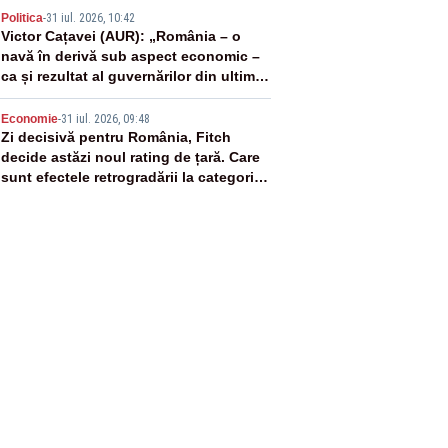
4
Politica
-
31 iul. 2026, 10:42
Victor Cațavei (AUR): „România – o
navă în derivă sub aspect economic –
ca și rezultat al guvernărilor din ultimii
36 de ani”
5
Economie
-
31 iul. 2026, 09:48
Zi decisivă pentru România, Fitch
decide astăzi noul rating de țară. Care
sunt efectele retrogradării la categoria
„junk”