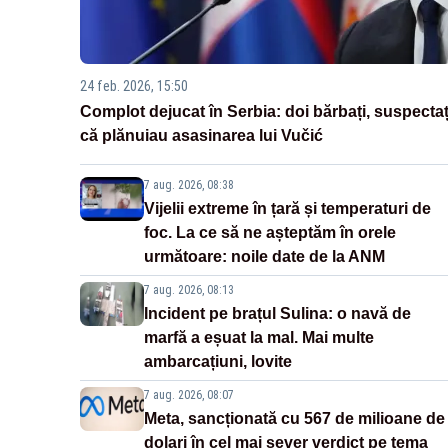
24 feb. 2026, 15:50
Complot dejucat în Serbia: doi bărbați, suspectaț
că plănuiau asasinarea lui Vučić
7 aug. 2026, 08:38
Vijelii extreme în țară și temperaturi de
foc. La ce să ne așteptăm în orele
următoare: noile date de la ANM
7 aug. 2026, 08:13
Incident pe brațul Sulina: o navă de
marfă a eșuat la mal. Mai multe
ambarcațiuni, lovite
7 aug. 2026, 08:07
Meta, sancționată cu 567 de milioane de
dolari în cel mai sever verdict pe tema