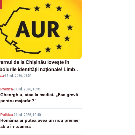
ernul de la Chișinău lovește în
olurile identității naționale! Limba
ica
·
31 iul. 2026, 09:51
ână nu se economisește! Limba
ână se sărbătorește!
2
Politica
-
31 iul. 2026, 10:35
Gheorghiu, atac la medici: „Fac grevă
pentru majorări?”
3
Politica
-
31 iul. 2026, 10:40
România ar putea avea un nou premier
abia în toamnă