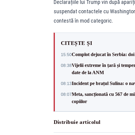
Declarațiile lui Trump vin după apariț
suspendat contactele cu Washingtonu
contestă în mod categoric.
CITEȘTE ȘI
Complot dejucat în Serbia: doi 
15:50
Vijelii extreme în țară și tempe
08:38
date de la ANM
Incident pe brațul Sulina: o na
08:13
Meta, sancționată cu 567 de mil
08:07
copiilor
Distribuie articolul