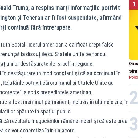
1
nald Trump, a respins marți informațiile potrivit
ington și Teheran ar fi fost suspendate, afirmând
rți continuă fără întrerupere.
uth Social, liderul american a calificat drept false
 renunțat la discuțiile cu Statele Unite pe fondul
erațiunilor desfășurate de Israel în regiune.
Guv
simb
 în desfășurare în mod constant și că au continuat în
Polit
rom
 „Relatările potrivit cărora Iranul și Statele Unite au
rom
incorecte”, a scris președintele american.
ic a fost menținut permanent, inclusiv în ultimele zile, în
ațiilor apărute în spațiul public.
să că rezultatul negocierilor rămâne incert și că este prea
 se vor concretiza într-un acord.