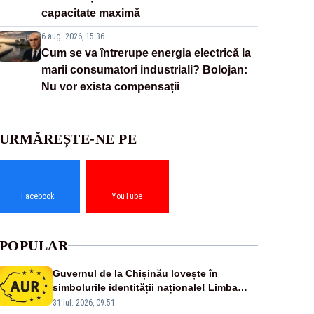
capacitate maximă
6 aug. 2026, 15:36
Cum se va întrerupe energia electrică la
marii consumatori industriali? Bolojan:
Nu vor exista compensații
URMĂREȘTE-NE PE
Facebook
YouTube
POPULAR
Guvernul de la Chișinău lovește în
simbolurile identității naționale! Limba
română nu se economisește! Limba
31 iul. 2026, 09:51