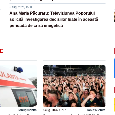
6 aug. 2026, 15:18
Ana Maria Păcuraru: Televiziunea Poporului
solicită investigarea deciziilor luate în această
perioadă de criză enegetică
E
Ionuț Nichita
6 aug. 2026, 20:17
Ionuț Nichita