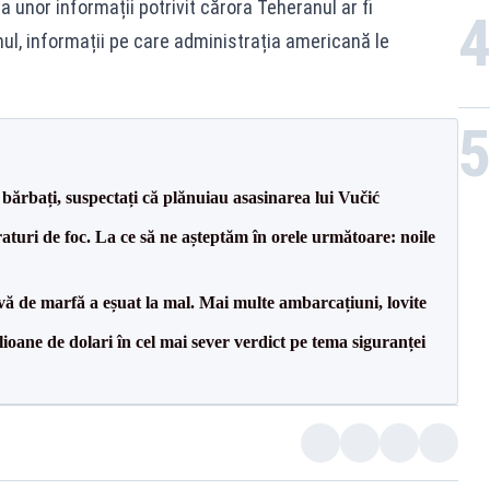
ia unor informații potrivit cărora Teheranul ar fi
l, informații pe care administrația americană le
bărbați, suspectați că plănuiau asasinarea lui Vučić
raturi de foc. La ce să ne așteptăm în orele următoare: noile
vă de marfă a eșuat la mal. Mai multe ambarcațiuni, lovite
ioane de dolari în cel mai sever verdict pe tema siguranței