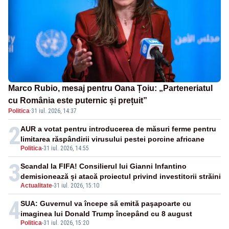
Marco Rubio, mesaj pentru Oana Țoiu: „Parteneriatul
cu România este puternic și prețuit”
Politica
·
31 iul. 2026, 14:37
2
AUR a votat pentru introducerea de măsuri ferme pentru
limitarea răspândirii virusului pestei porcine africane
Politica
-
31 iul. 2026, 14:55
3
Scandal la FIFA! Consilierul lui Gianni Infantino
demisionează și atacă proiectul privind investitorii străini
Actualitate
-
31 iul. 2026, 15:10
4
SUA: Guvernul va începe să emită paşapoarte cu
imaginea lui Donald Trump începând cu 8 august
Politica
-
31 iul. 2026, 15:20