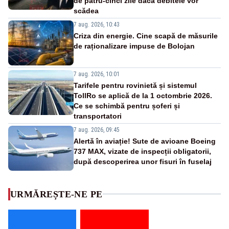
de patru-cinci zile dacă debitele vor
scădea
7 aug. 2026, 10:43
Criza din energie. Cine scapă de măsurile
de raționalizare impuse de Bolojan
7 aug. 2026, 10:01
Tarifele pentru rovinietă și sistemul
TollRo se aplică de la 1 octombrie 2026.
Ce se schimbă pentru șoferi și
transportatori
7 aug. 2026, 09:45
Alertă în aviație! Sute de avioane Boeing
737 MAX, vizate de inspecții obligatorii,
după descoperirea unor fisuri în fuselaj
URMĂREȘTE-NE PE