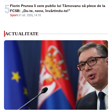
5
Florin Prunea îi cere public lui Târnovanu să plece de la
FCSB: „Du-te, nene, învârtindu-te!”
Sport
-
31 iul. 2026, 14:10
ACTUALITATE