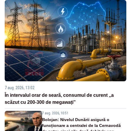
7 aug. 2026, 13:02
În intervalul orar de seară, consumul de curent „a
scăzut cu 200-300 de megawați”
7 aug. 2026, 10:51
Bolojan: Nivelul Dunării asigură o
funcționare a centralei de la Cernavodă