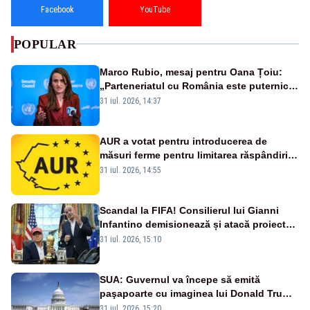
Facebook
YouTube
POPULAR
Marco Rubio, mesaj pentru Oana Țoiu:
„Parteneriatul cu România este puternic
și prețuit”
31 iul. 2026, 14:37
AUR a votat pentru introducerea de
măsuri ferme pentru limitarea răspândirii
virusului pestei porcine africane
31 iul. 2026, 14:55
Scandal la FIFA! Consilierul lui Gianni
Infantino demisionează și atacă proiectul
privind investitorii străini
31 iul. 2026, 15:10
SUA: Guvernul va începe să emită
paşapoarte cu imaginea lui Donald Trump
începând cu 8 august
31 iul. 2026, 15:20