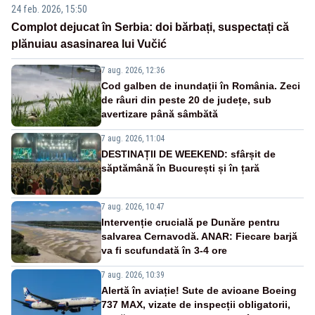
24 feb. 2026, 15:50
Complot dejucat în Serbia: doi bărbați, suspectați că
plănuiau asasinarea lui Vučić
7 aug. 2026, 12:36
Cod galben de inundații în România. Zeci
de râuri din peste 20 de județe, sub
avertizare până sâmbătă
7 aug. 2026, 11:04
DESTINAȚII DE WEEKEND: sfârșit de
săptămână în București și în țară
7 aug. 2026, 10:47
Intervenție crucială pe Dunăre pentru
salvarea Cernavodă. ANAR: Fiecare barjă
va fi scufundată în 3-4 ore
7 aug. 2026, 10:39
Alertă în aviație! Sute de avioane Boeing
737 MAX, vizate de inspecții obligatorii,