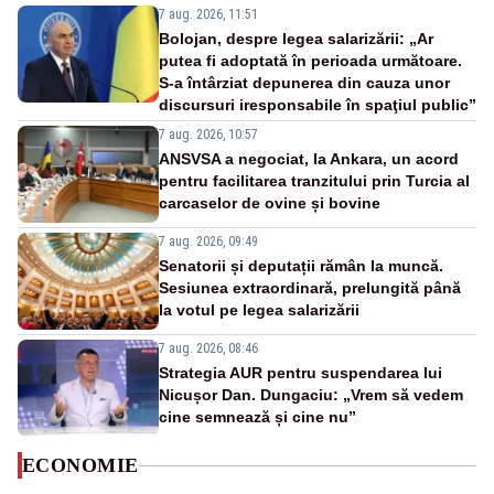
7 aug. 2026, 11:51
Bolojan, despre legea salarizării: „Ar
putea fi adoptată în perioada următoare.
S-a întârziat depunerea din cauza unor
discursuri iresponsabile în spaţiul public”
7 aug. 2026, 10:57
ANSVSA a negociat, la Ankara, un acord
pentru facilitarea tranzitului prin Turcia al
carcaselor de ovine și bovine
7 aug. 2026, 09:49
Senatorii și deputații rămân la muncă.
Sesiunea extraordinară, prelungită până
la votul pe legea salarizării
7 aug. 2026, 08:46
Strategia AUR pentru suspendarea lui
Nicușor Dan. Dungaciu: „Vrem să vedem
cine semnează și cine nu”
ECONOMIE