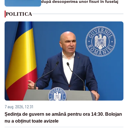
după descoperirea unor fisuri în fuselaj
POLITICA
7 aug. 2026, 12:31
Ședința de guvern se amână pentru ora 14:30. Bolojan
nu a obținut toate avizele