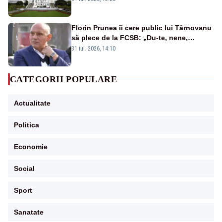
Florin Prunea îi cere public lui Târnovanu
să plece de la FCSB: „Du-te, nene,
învârtindu-te!”
31 iul. 2026, 14:10
CATEGORII POPULARE
Actualitate
Politica
Economie
Social
Sport
Sanatate