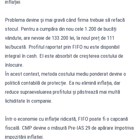
inflației.
Problema devine și mai gravă când firma trebuie să refacă
stocul. Pentru a cumpăra din nou cele 1.200 de bucăți
vândute, are nevoie de 133.200 lei, la noul preț de 111
lei/bucată. Profitul raportat prin FIFO nu este disponibil
integral în cash. El este absorbit de creșterea costului de
înlocuire.
În acest context, metoda costului mediu ponderat devine o
politică contabilă de protecție. Ea nu elimină inflația, dar
reduce supraevaluarea profitului și păstrează mai multă
lichiditate în companie.
Într-o economie cu inflație ridicată, FIFO poate fi o capcană
fiscală. CMP devine o măsură Pre-IAS 29 de apărare împotriva
impozitării inflației.