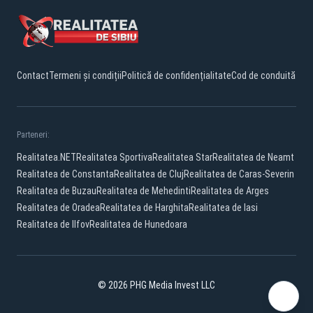
Contact
Termeni și condiții
Politică de confidențialitate
Cod de conduită
Parteneri:
Realitatea.NET
Realitatea Sportiva
Realitatea Star
Realitatea de Neamt
Realitatea de Constanta
Realitatea de Cluj
Realitatea de Caras-Severin
Realitatea de Buzau
Realitatea de Mehedinti
Realitatea de Arges
Realitatea de Oradea
Realitatea de Harghita
Realitatea de Iasi
Realitatea de Ilfov
Realitatea de Hunedoara
© 2026 PHG Media Invest LLC
Facebook
YouTube