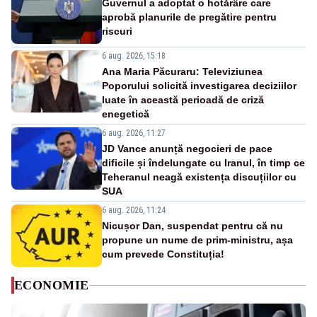
Guvernul a adoptat o hotărâre care
aprobă planurile de pregătire pentru
riscuri
6 aug. 2026, 15:18
Ana Maria Păcuraru: Televiziunea
Poporului solicită investigarea deciziilor
luate în această perioadă de criză
enegetică
6 aug. 2026, 11:27
JD Vance anunță negocieri de pace
dificile și îndelungate cu Iranul, în timp ce
Teheranul neagă existența discuțiilor cu
SUA
6 aug. 2026, 11:24
Nicușor Dan, suspendat pentru că nu
propune un nume de prim-ministru, așa
cum prevede Constituția!
ECONOMIE