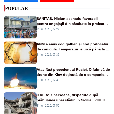
POPULAR
SANITAS: Niciun scenariu favorabil
pentru angajații din sănătate în proiectul
Legii salarizării
31 iul. 2026, 07:29
ANM a emis cod galben și cod portocaliu
de caniculă. Temperaturile urcă până la 38
de grade, iar nopțile devin tropicale
31 iul. 2026, 07:39
Atac fără precedent al Rusiei. O fabrică de
drone din Kiev deținută de o companie
americană, distrusă de o rachetă
31 iul. 2026, 07:40
rusească
ITALIA: 7 persoane, dispărute după
prăbușirea unei clădiri în Sicilia | VIDEO
31 iul. 2026, 07:50