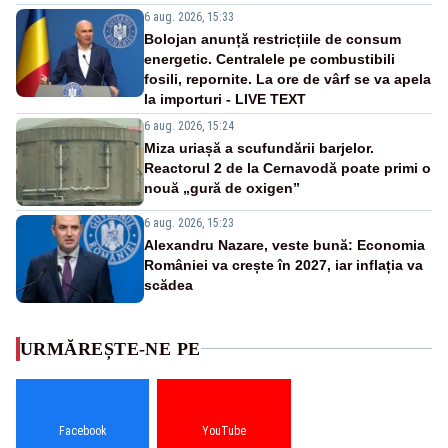
6 aug. 2026, 15:33
Bolojan anunță restricțiile de consum
energetic. Centralele pe combustibili
fosili, repornite. La ore de vârf se va apela
la importuri - LIVE TEXT
6 aug. 2026, 15:24
Miza uriașă a scufundării barjelor.
Reactorul 2 de la Cernavodă poate primi o
nouă „gură de oxigen”
6 aug. 2026, 15:23
Alexandru Nazare, veste bună: Economia
României va crește în 2027, iar inflația va
scădea
URMĂREȘTE-NE PE
Facebook
YouTube