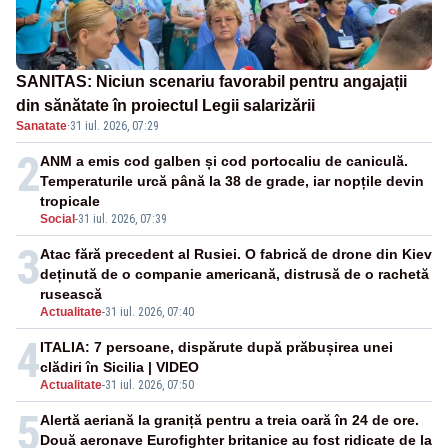
SANITAS: Niciun scenariu favorabil pentru angajații
din sănătate în proiectul Legii salarizării
Sanatate
·
31 iul. 2026, 07:29
2
ANM a emis cod galben și cod portocaliu de caniculă.
Temperaturile urcă până la 38 de grade, iar nopțile devin
tropicale
Social
-
31 iul. 2026, 07:39
3
Atac fără precedent al Rusiei. O fabrică de drone din Kiev
deținută de o companie americană, distrusă de o rachetă
rusească
Actualitate
-
31 iul. 2026, 07:40
4
ITALIA: 7 persoane, dispărute după prăbușirea unei
clădiri în Sicilia | VIDEO
Actualitate
-
31 iul. 2026, 07:50
5
Alertă aeriană la graniță pentru a treia oară în 24 de ore.
Două aeronave Eurofighter britanice au fost ridicate de la