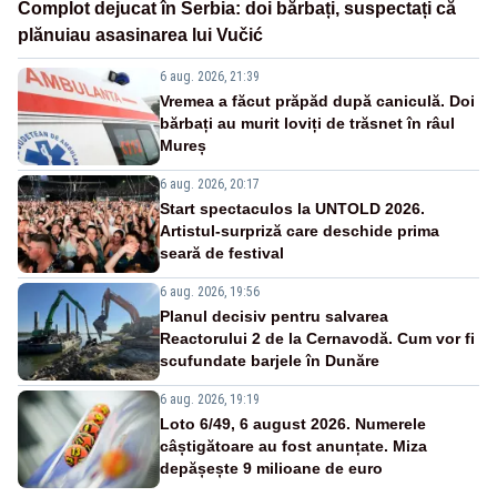
Complot dejucat în Serbia: doi bărbați, suspectați că
plănuiau asasinarea lui Vučić
6 aug. 2026, 21:39
Vremea a făcut prăpăd după caniculă. Doi
bărbați au murit loviți de trăsnet în râul
Mureș
6 aug. 2026, 20:17
Start spectaculos la UNTOLD 2026.
Artistul-surpriză care deschide prima
seară de festival
6 aug. 2026, 19:56
Planul decisiv pentru salvarea
Reactorului 2 de la Cernavodă. Cum vor fi
scufundate barjele în Dunăre
6 aug. 2026, 19:19
Loto 6/49, 6 august 2026. Numerele
câștigătoare au fost anunțate. Miza
depășește 9 milioane de euro