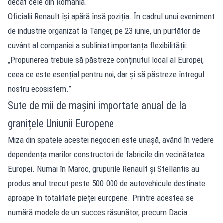
decât cele din România.
Oficialii Renault își apără însă poziția. În cadrul unui eveniment
de industrie organizat la Tanger, pe 23 iunie, un purtător de
cuvânt al companiei a subliniat importanța flexibilității:
„Propunerea trebuie să păstreze conținutul local al Europei,
ceea ce este esențial pentru noi, dar și să păstreze întregul
nostru ecosistem.”
Sute de mii de mașini importate anual de la
granițele Uniunii Europene
Miza din spatele acestei negocieri este uriașă, având în vedere
dependența marilor constructori de fabricile din vecinătatea
Europei. Numai în Maroc, grupurile Renault și Stellantis au
produs anul trecut peste 500.000 de autovehicule destinate
aproape în totalitate pieței europene. Printre acestea se
numără modele de un succes răsunător, precum Dacia