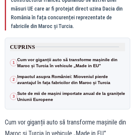
măsuri UE care ar fi protejat direct uzina Dacia din
România în fața concurenței reprezentate de
fabricile din Maroc și Turcia.
CUPRINS
Cum vor giganții auto să transforme mașinile din
1
Maroc și Turcia în vehicule „Made in EU”
Impactul asupra României: Mioveniul pierde
2
avantajul în fața fabricilor din Maroc și Turcia
Sute de mii de mașini importate anual de la granițele
3
Uniunii Europene
Cum vor giganții auto să transforme mașinile din
Maroc și Turcia în vehicule „Made in EU”