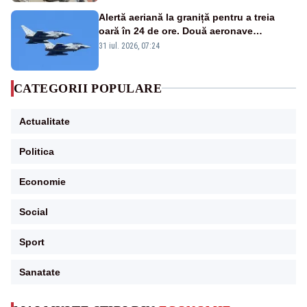
Alertă aeriană la graniță pentru a treia
oară în 24 de ore. Două aeronave
Eurofighter britanice au fost ridicate de la
31 iul. 2026, 07:24
sol
CATEGORII POPULARE
Actualitate
Politica
Economie
Social
Sport
Sanatate