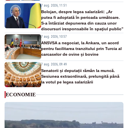
7 aug. 2026, 11:51
Bolojan, despre legea salarizării: „Ar
putea fi adoptată în perioada următoare.
S-a întârziat depunerea din cauza unor
discursuri iresponsabile în spaţiul public”
7 aug. 2026, 10:57
ANSVSA a negociat, la Ankara, un acord
pentru facilitarea tranzitului prin Turcia al
carcaselor de ovine și bovine
7 aug. 2026, 09:49
Senatorii și deputații rămân la muncă.
Sesiunea extraordinară, prelungită până
la votul pe legea salarizării
ECONOMIE