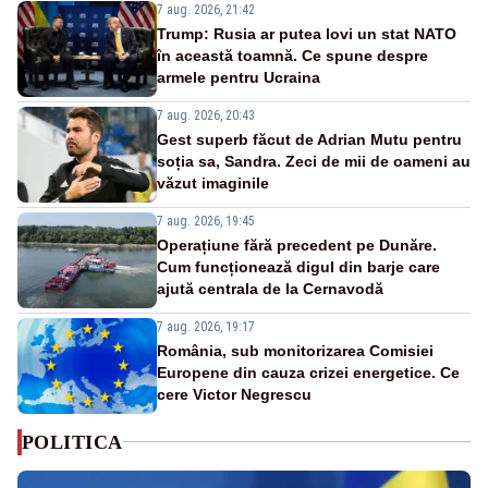
7 aug. 2026, 21:42
Trump: Rusia ar putea lovi un stat NATO
în această toamnă. Ce spune despre
armele pentru Ucraina
7 aug. 2026, 20:43
Gest superb făcut de Adrian Mutu pentru
soția sa, Sandra. Zeci de mii de oameni au
văzut imaginile
7 aug. 2026, 19:45
Operațiune fără precedent pe Dunăre.
Cum funcționează digul din barje care
ajută centrala de la Cernavodă
7 aug. 2026, 19:17
România, sub monitorizarea Comisiei
Europene din cauza crizei energetice. Ce
cere Victor Negrescu
POLITICA