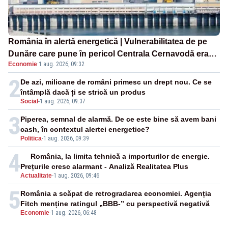
România în alertă energetică | Vulnerabilitatea de pe
Dunăre care pune în pericol Centrala Cernavodă era
Economie
·
1 aug. 2026, 09:32
cunoscută de pe vremea lui Ceaușescu
2
De azi, milioane de români primesc un drept nou. Ce se
întâmplă dacă ți se strică un produs
Social
-
1 aug. 2026, 09:37
3
Piperea, semnal de alarmă. De ce este bine să avem bani
cash, în contextul alertei energetice?
Politica
-
1 aug. 2026, 09:39
4
România, la limita tehnică a importurilor de energie.
Prețurile cresc alarmant - Analiză Realitatea Plus
Actualitate
-
1 aug. 2026, 09:46
5
România a scăpat de retrogradarea economiei. Agenția
Fitch menține ratingul „BBB-” cu perspectivă negativă
Economie
-
1 aug. 2026, 06:48