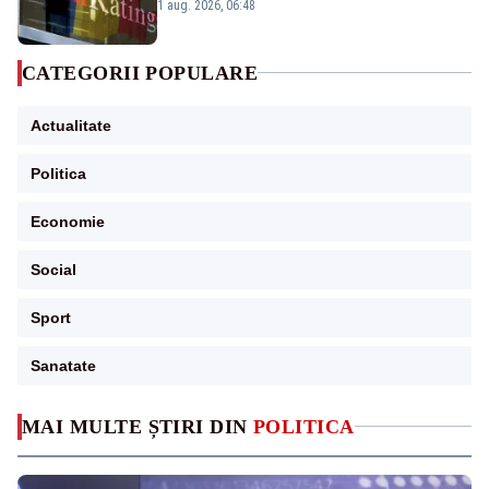
„BBB-” cu perspectivă negativă
1 aug. 2026, 06:48
CATEGORII POPULARE
Actualitate
Politica
Economie
Social
Sport
Sanatate
MAI MULTE ȘTIRI DIN
POLITICA