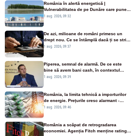
România în alertă energetică |
Vulnerabilitatea de pe Dunăre care pune
în pericol Centrala Cernavodă era
1 aug. 2026, 09:32
cunoscută de pe vremea lui Ceaușescu
De azi, milioane de români primesc un
drept nou. Ce se întâmplă dacă ți se strică
un produs
1 aug. 2026, 09:37
Piperea, semnal de alarmă. De ce este
bine să avem bani cash, în contextul
alertei energetice?
1 aug. 2026, 09:39
România, la limita tehnică a importurilor
de energie. Prețurile cresc alarmant -
Analiză Realitatea Plus
1 aug. 2026, 09:46
România a scăpat de retrogradarea
economiei. Agenția Fitch menține ratingul