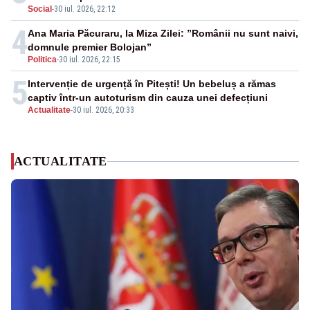
Social
-
30 iul. 2026, 22:12
4
Ana Maria Păcuraru, la Miza Zilei: ”Românii nu sunt naivi,
domnule premier Bolojan”
Politica
-
30 iul. 2026, 22:15
5
Intervenție de urgență în Pitești! Un bebeluș a rămas
captiv într-un autoturism din cauza unei defecțiuni
Actualitate
-
30 iul. 2026, 20:33
ACTUALITATE