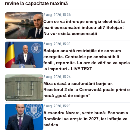
revine la capacitate maximă
6 aug. 2026, 15:36
Cum se va întrerupe energia electrică la
marii consumatori industriali? Bolojan:
Nu vor exista compensații
6 aug. 2026, 15:33
Bolojan anunță restricțiile de consum
energetic. Centralele pe combustibili
fosili, repornite. La ore de vârf se va apela
la importuri - LIVE TEXT
6 aug. 2026, 15:24
Miza uriașă a scufundării barjelor.
Reactorul 2 de la Cernavodă poate primi o
nouă „gură de oxigen”
6 aug. 2026, 15:23
Alexandru Nazare, veste bună: Economia
României va crește în 2027, iar inflația va
scădea