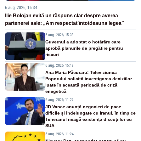
6 aug. 2026, 16:34
Ilie Bolojan evită un răspuns clar despre averea
partenerei sale: „Am respectat întotdeauna legea”
6 aug. 2026, 15:39
Guvernul a adoptat o hotărâre care
aprobă planurile de pregătire pentru
riscuri
6 aug. 2026, 15:18
Ana Maria Păcuraru: Televiziunea
Poporului solicită investigarea deciziilor
luate în această perioadă de criză
enegetică
6 aug. 2026, 11:27
JD Vance anunță negocieri de pace
dificile și îndelungate cu Iranul, în timp ce
Teheranul neagă existența discuțiilor cu
SUA
6 aug. 2026, 11:24