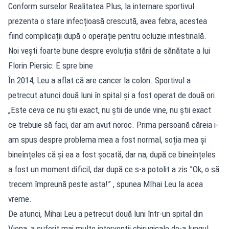
Conform surselor Realitatea Plus, la internare sportivul
prezenta o stare infecțioasă crescută, avea febra, acestea
fiind complicații după o operație pentru ocluzie intestinală.
Noi vești foarte bune despre evoluția stării de sănătate a lui
Florin Piersic: E spre bine
În 2014, Leu a aflat că are cancer la colon. Sportivul a
petrecut atunci două luni în spital şi a fost operat de două ori.
„Este ceva ce nu știi exact, nu știi de unde vine, nu știi exact
ce trebuie să faci, dar am avut noroc. Prima persoană căreia i-
am spus despre problema mea a fost normal, soția mea și
bineînțeles că și ea a fost șocată, dar na, după ce bineînțeles
a fost un moment dificil, dar după ce s-a potolit a zis ”Ok, o să
trecem împreună peste asta!” , spunea MIhai Leu la acea
vreme.
De atunci, Mihai Leu a petrecut două luni într-un spital din
Viena, a suferit mai multe intervenții chirugicale de-a lungul