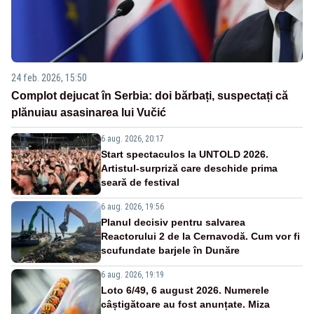
24 feb. 2026, 15:50
Complot dejucat în Serbia: doi bărbați, suspectați că
plănuiau asasinarea lui Vučić
6 aug. 2026, 20:17
Start spectaculos la UNTOLD 2026.
Artistul-surpriză care deschide prima
seară de festival
6 aug. 2026, 19:56
Planul decisiv pentru salvarea
Reactorului 2 de la Cernavodă. Cum vor fi
scufundate barjele în Dunăre
6 aug. 2026, 19:19
Loto 6/49, 6 august 2026. Numerele
câștigătoare au fost anunțate. Miza