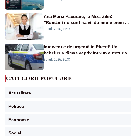
Ana Maria Păcuraru, la Miza Zilei:
”Românii nu sunt naivi, domnule premier
Bolojan”
30 iul. 2026, 22:15
Intervenție de urgență în Pitești! Un
bebeluș a rămas captiv într-un autoturism
din cauza unei defecțiuni
30 iul. 2026, 20:33
CATEGORII POPULARE
Actualitate
Politica
Economie
Social