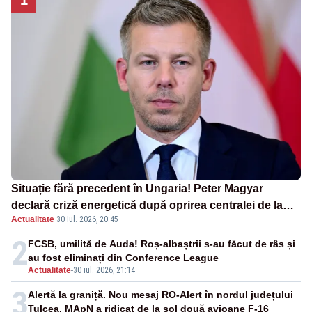
Situație fără precedent în Ungaria! Peter Magyar
declară criză energetică după oprirea centralei de la
Actualitate
·
30 iul. 2026, 20:45
Paks
2
FCSB, umilită de Auda! Roș-albaștrii s-au făcut de râs și
au fost eliminați din Conference League
Actualitate
-
30 iul. 2026, 21:14
3
Alertă la graniță. Nou mesaj RO-Alert în nordul județului
Tulcea. MApN a ridicat de la sol două avioane F-16