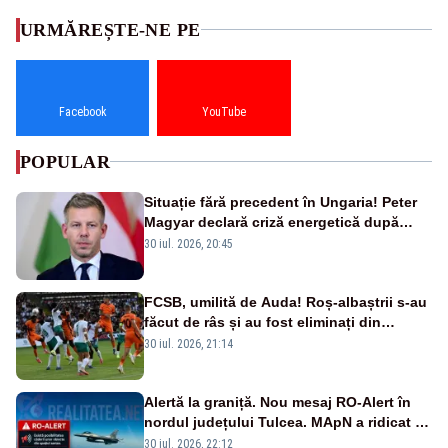
URMĂREȘTE-NE PE
Facebook
YouTube
POPULAR
Situație fără precedent în Ungaria! Peter
Magyar declară criză energetică după
oprirea centralei de la Paks
30 iul. 2026, 20:45
FCSB, umilită de Auda! Roș-albaștrii s-au
făcut de râs și au fost eliminați din
Conference League
30 iul. 2026, 21:14
Alertă la graniță. Nou mesaj RO-Alert în
nordul județului Tulcea. MApN a ridicat de
la sol două avioane F-16
30 iul. 2026, 22:12