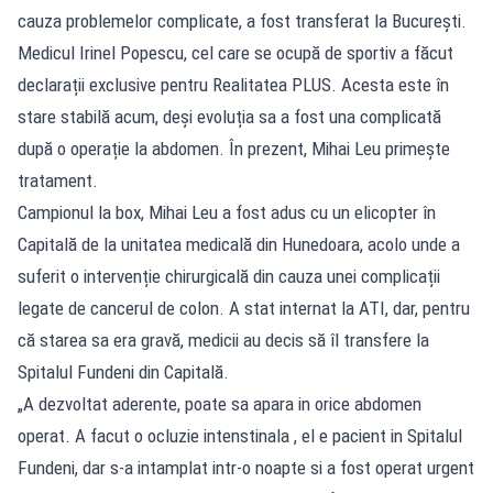
cauza problemelor complicate, a fost transferat la Bucureşti.
Medicul Irinel Popescu, cel care se ocupă de sportiv a făcut
declarații exclusive pentru Realitatea PLUS. Acesta este în
stare stabilă acum, deși evoluția sa a fost una complicată
după o operație la abdomen. În prezent, Mihai Leu primește
tratament.
Campionul la box, Mihai Leu a fost adus cu un elicopter în
Capitală de la unitatea medicală din Hunedoara, acolo unde a
suferit o intervenție chirurgicală din cauza unei complicații
legate de cancerul de colon. A stat internat la ATI, dar, pentru
că starea sa era gravă, medicii au decis să îl transfere la
Spitalul Fundeni din Capitală.
„A dezvoltat aderente, poate sa apara in orice abdomen
operat. A facut o ocluzie intenstinala , el e pacient in Spitalul
Fundeni, dar s-a intamplat intr-o noapte si a fost operat urgent