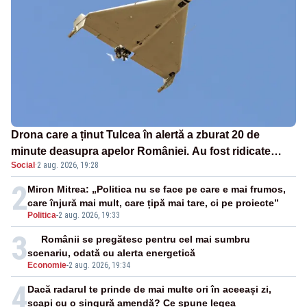
Drona care a ținut Tulcea în alertă a zburat 20 de
minute deasupra apelor României. Au fost ridicate
Social
·
2 aug. 2026, 19:28
două F-16
2
Miron Mitrea: „Politica nu se face pe care e mai frumos,
care înjură mai mult, care țipă mai tare, ci pe proiecte”
Politica
-
2 aug. 2026, 19:33
3
Românii se pregătesc pentru cel mai sumbru
scenariu, odată cu alerta energetică
Economie
-
2 aug. 2026, 19:34
4
Dacă radarul te prinde de mai multe ori în aceeași zi,
scapi cu o singură amendă? Ce spune legea