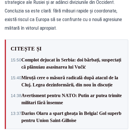
strategice ale Rusiei și ar adânci diviziunile din Occident.
Concluzia sa este clară: fără măsuri rapide și coordonate,
există riscul ca Europa să se confrunte cu o nouă agresiune
militară în viitorul apropiat.
CITEȘTE ȘI
Complot dejucat în Serbia: doi bărbați, suspectați
15:50
că plănuiau asasinarea lui Vučić
Miruță cere o măsură radicală după atacul de la
15:40
Cluj. Legea dezinformării, din nou în discuție
Avertisment pentru NATO: Putin ar putea trimite
14:38
militari fără însemne
Darius Olaru a spart gheața în Belgia! Gol superb
13:37
pentru Union Saint-Gilloise