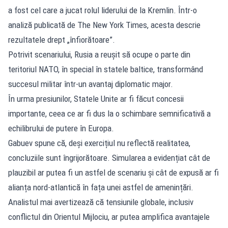
a fost cel care a jucat rolul liderului de la Kremlin. Într-o
analiză publicată de The New York Times, acesta descrie
rezultatele drept „înfiorătoare”.
Potrivit scenariului, Rusia a reușit să ocupe o parte din
teritoriul NATO, în special în statele baltice, transformând
succesul militar într-un avantaj diplomatic major.
În urma presiunilor, Statele Unite ar fi făcut concesii
importante, ceea ce ar fi dus la o schimbare semnificativă a
echilibrului de putere în Europa.
Gabuev spune că, deși exercițiul nu reflectă realitatea,
concluziile sunt îngrijorătoare. Simularea a evidențiat cât de
plauzibil ar putea fi un astfel de scenariu și cât de expusă ar fi
alianța nord-atlantică în fața unei astfel de amenințări.
Analistul mai avertizează că tensiunile globale, inclusiv
conflictul din Orientul Mijlociu, ar putea amplifica avantajele