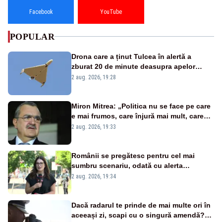
Facebook
YouTube
POPULAR
Drona care a ținut Tulcea în alertă a
zburat 20 de minute deasupra apelor
României. Au fost ridicate două F-16
2 aug. 2026, 19:28
Miron Mitrea: „Politica nu se face pe care
e mai frumos, care înjură mai mult, care
țipă mai tare, ci pe proiecte”
2 aug. 2026, 19:33
Românii se pregătesc pentru cel mai
sumbru scenariu, odată cu alerta
energetică
2 aug. 2026, 19:34
Dacă radarul te prinde de mai multe ori în
aceeași zi, scapi cu o singură amendă?