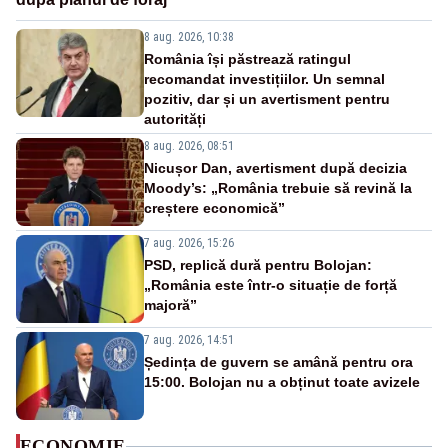
8 aug. 2026, 10:38
România își păstrează ratingul
recomandat investițiilor. Un semnal
pozitiv, dar și un avertisment pentru
autorități
8 aug. 2026, 08:51
Nicușor Dan, avertisment după decizia
Moody’s: „România trebuie să revină la
creștere economică”
7 aug. 2026, 15:26
PSD, replică dură pentru Bolojan:
„România este într-o situație de forță
majoră”
7 aug. 2026, 14:51
Ședința de guvern se amână pentru ora
15:00. Bolojan nu a obținut toate avizele
ECONOMIE