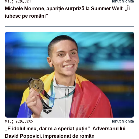
9 aug. 2026, 08:11
Ionuț Nichita
Michele Morrone, apariție surpriză la Summer Well: „Îi
iubesc pe români”
9 aug. 2026, 08:05
Ionuț Nichita
„E idolul meu, dar m-a speriat puțin”. Adversarul lui
David Popovici, impresionat de român