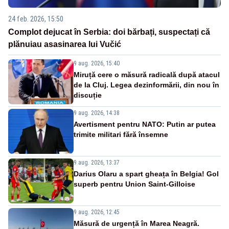
24 feb. 2026, 15:50
Complot dejucat în Serbia: doi bărbați, suspectați că
plănuiau asasinarea lui Vučić
9 aug. 2026, 15:40
Miruță cere o măsură radicală după atacul
de la Cluj. Legea dezinformării, din nou în
discuție
9 aug. 2026, 14:38
Avertisment pentru NATO: Putin ar putea
trimite militari fără însemne
9 aug. 2026, 13:37
Darius Olaru a spart gheața în Belgia! Gol
superb pentru Union Saint-Gilloise
9 aug. 2026, 12:45
Măsură de urgență în Marea Neagră.