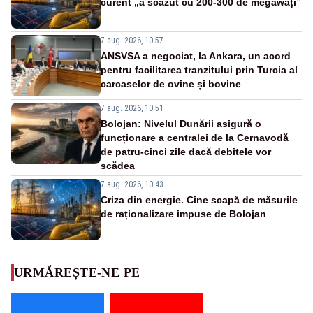
curent „a scăzut cu 200-300 de megawați”
7 aug. 2026, 10:57
ANSVSA a negociat, la Ankara, un acord
pentru facilitarea tranzitului prin Turcia al
carcaselor de ovine și bovine
7 aug. 2026, 10:51
Bolojan: Nivelul Dunării asigură o
funcționare a centralei de la Cernavodă
de patru-cinci zile dacă debitele vor
scădea
7 aug. 2026, 10:43
Criza din energie. Cine scapă de măsurile
de raționalizare impuse de Bolojan
URMĂREȘTE-NE PE