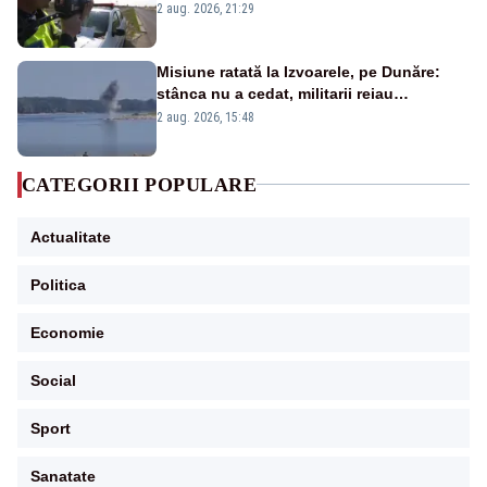
Ce spune legea
2 aug. 2026, 21:29
Misiune ratată la Izvoarele, pe Dunăre:
stânca nu a cedat, militarii reiau
detonările luni – VIDEO
2 aug. 2026, 15:48
CATEGORII POPULARE
Actualitate
Politica
Economie
Social
Sport
Sanatate