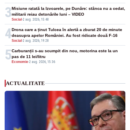
3
Misiune ratată la Izvoarele, pe Dunăre: stânca nu a cedat,
militarii reiau detonările luni – VIDEO
Social
-
2 aug. 2026, 15:48
4
Drona care a ținut Tulcea în alertă a zburat 20 de minute
deasupra apelor României. Au fost ridicate două F-16
Social
-
2 aug. 2026, 19:28
5
Carburanții s-au scumpit din nou, motorina este la un
pas de 11 lei/litru
Economie
-
2 aug. 2026, 15:36
ACTUALITATE