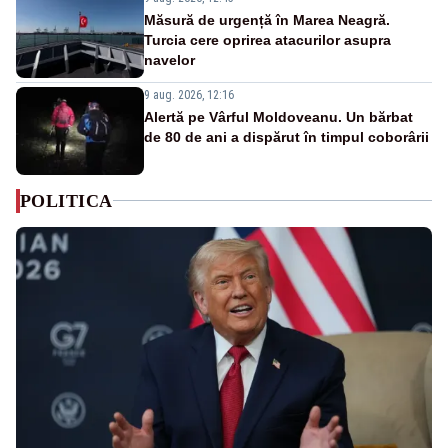
Măsură de urgență în Marea Neagră.
Turcia cere oprirea atacurilor asupra
navelor
9 aug. 2026, 12:16
Alertă pe Vârful Moldoveanu. Un bărbat
de 80 de ani a dispărut în timpul coborârii
POLITICA