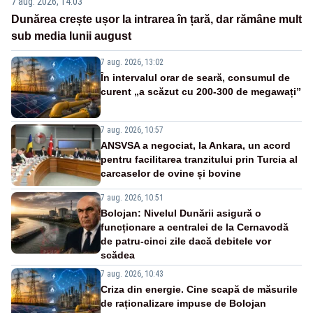
7 aug. 2026, 14:03
Dunărea crește ușor la intrarea în țară, dar rămâne mult
sub media lunii august
7 aug. 2026, 13:02
În intervalul orar de seară, consumul de
curent „a scăzut cu 200-300 de megawați”
7 aug. 2026, 10:57
ANSVSA a negociat, la Ankara, un acord
pentru facilitarea tranzitului prin Turcia al
carcaselor de ovine și bovine
7 aug. 2026, 10:51
Bolojan: Nivelul Dunării asigură o
funcționare a centralei de la Cernavodă
de patru-cinci zile dacă debitele vor
scădea
7 aug. 2026, 10:43
Criza din energie. Cine scapă de măsurile
de raționalizare impuse de Bolojan