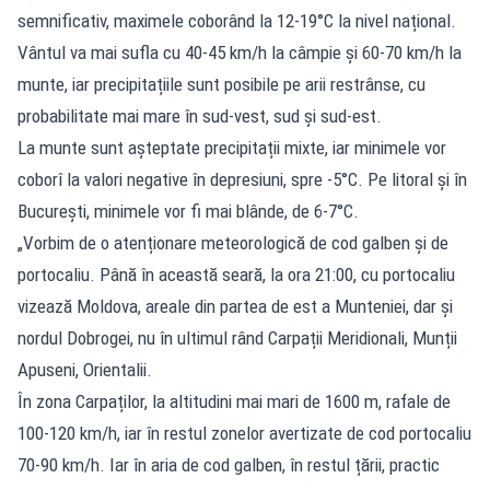
semnificativ, maximele coborând la 12-19°C la nivel național.
Vântul va mai sufla cu 40-45 km/h la câmpie și 60-70 km/h la
munte, iar precipitațiile sunt posibile pe arii restrânse, cu
probabilitate mai mare în sud-vest, sud și sud-est.
La munte sunt așteptate precipitații mixte, iar minimele vor
coborî la valori negative în depresiuni, spre -5°C. Pe litoral și în
București, minimele vor fi mai blânde, de 6-7°C.
„Vorbim de o atenționare meteorologică de cod galben și de
portocaliu. Până în această seară, la ora 21:00, cu portocaliu
vizează Moldova, areale din partea de est a Munteniei, dar și
nordul Dobrogei, nu în ultimul rând Carpații Meridionali, Munții
Apuseni, Orientalii.
În zona Carpaților, la altitudini mai mari de 1600 m, rafale de
100-120 km/h, iar în restul zonelor avertizate de cod portocaliu
70-90 km/h. Iar în aria de cod galben, în restul țării, practic