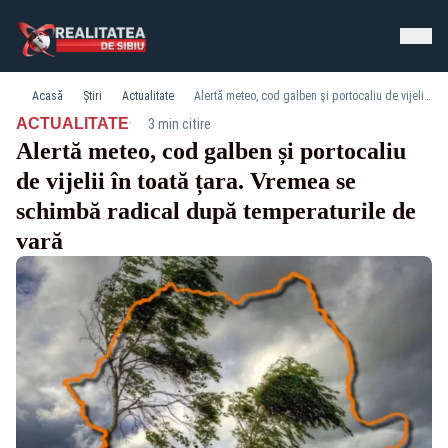
Acasă
Știri
Actualitate
Alertă meteo, cod galben și portocaliu de vijelii în toată țara. Vremea se schimbă radical după temperaturile de vară
·
ACTUALITATE
3 min citire
Alertă meteo, cod galben și portocaliu
de vijelii în toată țara. Vremea se
schimbă radical după temperaturile de
vară