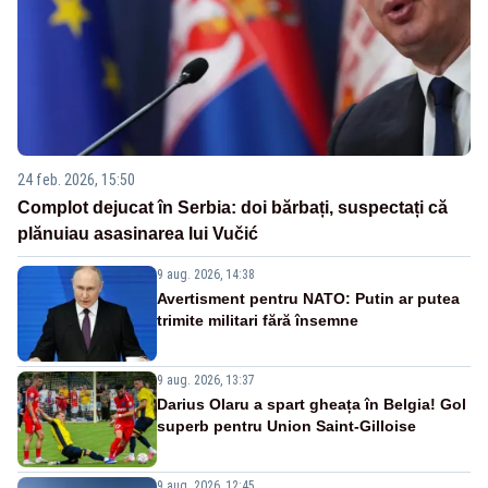
24 feb. 2026, 15:50
Complot dejucat în Serbia: doi bărbați, suspectați că
plănuiau asasinarea lui Vučić
9 aug. 2026, 14:38
Avertisment pentru NATO: Putin ar putea
trimite militari fără însemne
9 aug. 2026, 13:37
Darius Olaru a spart gheața în Belgia! Gol
superb pentru Union Saint-Gilloise
9 aug. 2026, 12:45