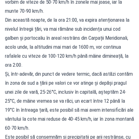
vorbim de viteze de 50-70 km/h în zonele mai joase, iar la
munte 70-90 km/h.
Din această noapte, de la ora 21:00, va expira atenționarea la
nivelul întregii țări, va mai rămâne sub incidența unui cod
galben și portocaliu în areal restrâns din Carpații Meridionali,
acolo unde, la altitudini mai mari de 1600 m, vor continua
rafalele cu viteze de 100-120 km/h până mâine dimineață, la
ora 2:00.
Și, într-adevăr, din punct de vedere termic, dacă astăzi contăm
în zona de sud a țării pe valori ce vor atinge și depăși pragul
unei zile de vară, 25-26°C, inclusiv în capitală, așteptăm 24-
25°C, de mâine vremea se va răci, un ecart între 12 până la
19°C în întreaga țară, este posibil să mai avem intensificări ale
vântului la cote mai reduse de 40-45 km/h, iar în zona montană
60-70 km/h.
Este posibil să consemnăm și precipitații pe arii restrânse, cu