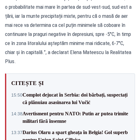
o probabilitate mai mare în partea de sud-vest-sud, sud-est a
țării, iar la munte precipitații mixte, pentru că o masă de aer
mai rece va determina ca cel puțin minimele să coboare în
continuare la praguri negative în depresiuni, spre -5°C, în timp
ce în zona litoralului așteptăm minime mai ridicate, 6-7°C,
chiar și în capitală.”, a declarat Elena Mateescu la Realitatea
Plus.
CITEȘTE ȘI
Complot dejucat în Serbia: doi bărbați, suspectați
15:50
că plănuiau asasinarea lui Vučić
Avertisment pentru NATO: Putin ar putea trimite
14:38
militari fără însemne
Darius Olaru a spart gheața în Belgia! Gol superb
13:37
pentru Union Saint-Gilloise