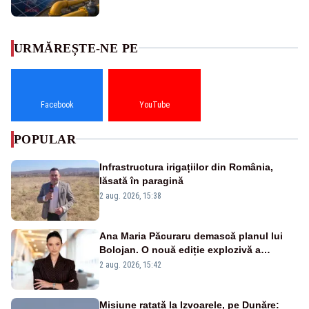
URMĂREȘTE-NE PE
Facebook
YouTube
POPULAR
Infrastructura irigațiilor din România,
lăsată în paragină
2 aug. 2026, 15:38
Ana Maria Păcuraru demască planul lui
Bolojan. O nouă ediție explozivă a
emisiunii „Miza Zilei” la Realitatea PLUS
2 aug. 2026, 15:42
Misiune ratată la Izvoarele, pe Dunăre: