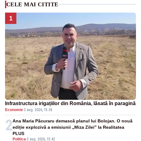
CELE MAI CITITE
1
Infrastructura irigațiilor din România, lăsată în paragină
Economie
·
2 aug. 2026, 15:38
2
Ana Maria Păcuraru demască planul lui Bolojan. O nouă
ediție explozivă a emisiunii „Miza Zilei” la Realitatea
PLUS
Politica
-
2 aug. 2026, 15:42