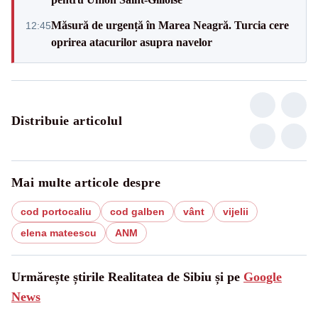
Măsură de urgență în Marea Neagră. Turcia cere
12:45
oprirea atacurilor asupra navelor
Distribuie articolul
Mai multe articole despre
cod portocaliu
cod galben
vânt
vijelii
elena mateescu
ANM
Urmărește știrile Realitatea de Sibiu și pe
Google
News