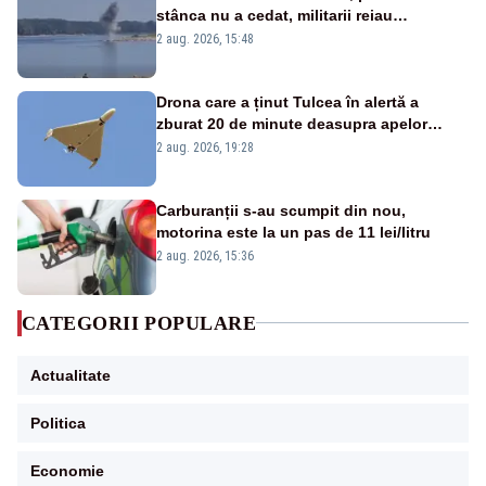
stânca nu a cedat, militarii reiau
detonările luni – VIDEO
2 aug. 2026, 15:48
Drona care a ținut Tulcea în alertă a
zburat 20 de minute deasupra apelor
României. Au fost ridicate două F-16
2 aug. 2026, 19:28
Carburanții s-au scumpit din nou,
motorina este la un pas de 11 lei/litru
2 aug. 2026, 15:36
CATEGORII POPULARE
Actualitate
Politica
Economie