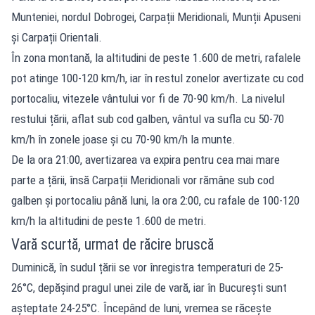
Munteniei, nordul Dobrogei, Carpații Meridionali, Munții Apuseni
și Carpații Orientali.
În zona montană, la altitudini de peste 1.600 de metri, rafalele
pot atinge 100-120 km/h, iar în restul zonelor avertizate cu cod
portocaliu, vitezele vântului vor fi de 70-90 km/h. La nivelul
restului țării, aflat sub cod galben, vântul va sufla cu 50-70
km/h în zonele joase și cu 70-90 km/h la munte.
De la ora 21:00, avertizarea va expira pentru cea mai mare
parte a țării, însă Carpații Meridionali vor rămâne sub cod
galben și portocaliu până luni, la ora 2:00, cu rafale de 100-120
km/h la altitudini de peste 1.600 de metri.
Vară scurtă, urmat de răcire bruscă
Duminică, în sudul țării se vor înregistra temperaturi de 25-
26°C, depășind pragul unei zile de vară, iar în București sunt
așteptate 24-25°C. Începând de luni, vremea se răcește