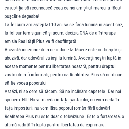
ca justiția să recunoască ceea ce noi am știut mereu: a făcut
pușcărie degeaba!
La fel cum am așteptat 10 ani să se facă lumină în acest caz,
la fel suntem siguri că și acum, decizia CNA de a întrerupe
emisia Realității Plus va fi desființată.
Această încercare de a ne reduce la tăcere este nedreaptă și
abuzivă, dar adevărul va ieși la lumină. Avocații noștri luptă în
aceste momente pentru libertatea noastră, pentru dreptul
vostru de a fi informați, pentru ca Realitatea Plus să continue
să fie vocea poporului.
Astăzi, ni se cere să tăcem. Să ne înclinăm capetele. Dar noi
spunem: NU! Nu vom ceda în fața șantajului, nu vom ceda în
fața imposturii, nu vom lăsa poporul român fără adevăr!
Realitatea Plus nu este doar o televiziune. Este o fortăreață, o
ultimă redută în lupta pentru libertatea de exprimare.