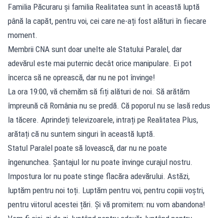
Familia Păcuraru și familia Realitatea sunt în această luptă
până la capăt, pentru voi, cei care ne-ați fost alături în fiecare
moment.
Membrii CNA sunt doar unelte ale Statului Paralel, dar
adevărul este mai puternic decât orice manipulare. Ei pot
încerca să ne oprească, dar nu ne pot învinge!
La ora 19:00, vă chemăm să fiți alături de noi. Să arătăm
împreună că România nu se predă. Că poporul nu se lasă redus
la tăcere. Aprindeți televizoarele, intrați pe Realitatea Plus,
arătați că nu suntem singuri în această luptă.
Statul Paralel poate să lovească, dar nu ne poate
îngenunchea. Șantajul lor nu poate învinge curajul nostru.
Impostura lor nu poate stinge flacăra adevărului. Astăzi,
luptăm pentru noi toți. Luptăm pentru voi, pentru copiii voștri,
pentru viitorul acestei țări. Și vă promitem: nu vom abandona!