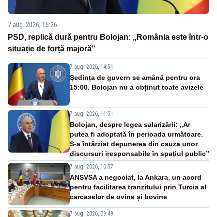
7 aug. 2026, 15:26
PSD, replică dură pentru Bolojan: „România este într-o
situație de forță majoră”
7 aug. 2026, 14:51
Ședința de guvern se amână pentru ora
15:00. Bolojan nu a obținut toate avizele
7 aug. 2026, 11:51
Bolojan, despre legea salarizării: „Ar
putea fi adoptată în perioada următoare.
S-a întârziat depunerea din cauza unor
discursuri iresponsabile în spaţiul public”
7 aug. 2026, 10:57
ANSVSA a negociat, la Ankara, un acord
pentru facilitarea tranzitului prin Turcia al
carcaselor de ovine și bovine
7 aug. 2026, 09:49