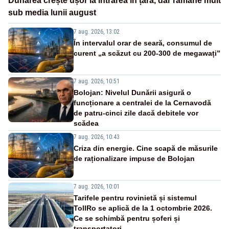
Dunărea crește ușor la intrarea în țară, dar rămâne mult
sub media lunii august
7 aug. 2026, 13:02
În intervalul orar de seară, consumul de
curent „a scăzut cu 200-300 de megawați”
7 aug. 2026, 10:51
Bolojan: Nivelul Dunării asigură o
funcționare a centralei de la Cernavodă
de patru-cinci zile dacă debitele vor
scădea
7 aug. 2026, 10:43
Criza din energie. Cine scapă de măsurile
de raționalizare impuse de Bolojan
7 aug. 2026, 10:01
Tarifele pentru rovinietă și sistemul
TollRo se aplică de la 1 octombrie 2026.
Ce se schimbă pentru șoferi și
transportatori