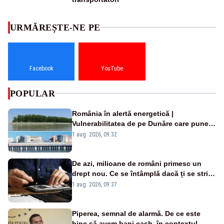
URMĂREȘTE-NE PE
Facebook
YouTube
POPULAR
România în alertă energetică |
Vulnerabilitatea de pe Dunăre care pune
în pericol Centrala Cernavodă era
1 aug. 2026, 09:32
cunoscută de pe vremea lui Ceaușescu
De azi, milioane de români primesc un
drept nou. Ce se întâmplă dacă ți se strică
un produs
1 aug. 2026, 09:37
Piperea, semnal de alarmă. De ce este
bine să avem bani cash, în contextul