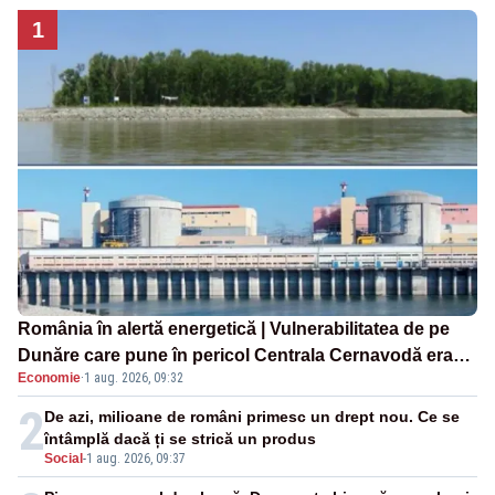
1
România în alertă energetică | Vulnerabilitatea de pe
Dunăre care pune în pericol Centrala Cernavodă era
Economie
·
1 aug. 2026, 09:32
cunoscută de pe vremea lui Ceaușescu
2
De azi, milioane de români primesc un drept nou. Ce se
întâmplă dacă ți se strică un produs
Social
-
1 aug. 2026, 09:37