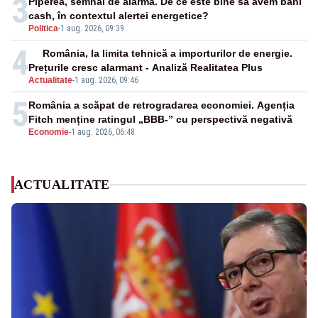
3
Piperea, semnal de alarmă. De ce este bine să avem bani
cash, în contextul alertei energetice?
Politica
-
1 aug. 2026, 09:39
4
România, la limita tehnică a importurilor de energie.
Prețurile cresc alarmant - Analiză Realitatea Plus
Actualitate
-
1 aug. 2026, 09:46
5
România a scăpat de retrogradarea economiei. Agenția
Fitch menține ratingul „BBB-” cu perspectivă negativă
Economie
-
1 aug. 2026, 06:48
ACTUALITATE