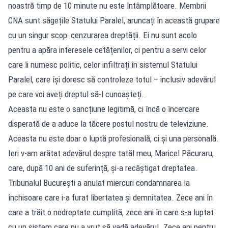
noastră timp de 10 minute nu este întâmplătoare. Membrii
CNA sunt săgețile Statului Paralel, aruncați în această grupare
cu un singur scop: cenzurarea dreptății. Ei nu sunt acolo
pentru a apăra interesele cetățenilor, ci pentru a servi celor
care îi numesc politic, celor infiltrați în sistemul Statului
Paralel, care își doresc să controleze totul – inclusiv adevărul
pe care voi aveți dreptul să-l cunoașteți.
Aceasta nu este o sancțiune legitimă, ci încă o încercare
disperată de a aduce la tăcere postul nostru de televiziune.
Aceasta nu este doar o luptă profesională, ci și una personală.
Ieri v-am arătat adevărul despre tatăl meu, Maricel Păcuraru,
care, după 10 ani de suferință, și-a recâștigat dreptatea.
Tribunalul București a anulat miercuri condamnarea la
închisoare care i-a furat libertatea și demnitatea. Zece ani în
care a trăit o nedreptate cumplită, zece ani în care s-a luptat
cu un sistem care nu a vrut să vadă adevărul. Zece ani pentru