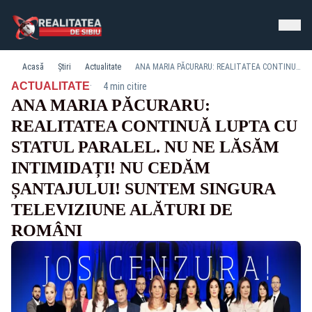
Acasă
Știri
Actualitate
ANA MARIA PĂCURARU: REALITATEA CONTINUĂ LUPTA CU STATUL PARALEL. NU NE LĂSĂM INTIMIDAȚI! NU CEDĂM ȘANTAJULUI! SUNTEM SINGURA TELEVIZIUNE ALĂTURI DE ROMÂNI
·
ACTUALITATE
4 min citire
ANA MARIA PĂCURARU:
REALITATEA CONTINUĂ LUPTA CU
STATUL PARALEL. NU NE LĂSĂM
INTIMIDAȚI! NU CEDĂM
ȘANTAJULUI! SUNTEM SINGURA
TELEVIZIUNE ALĂTURI DE
ROMÂNI