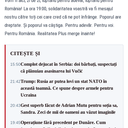
Vom fi aici, zi de zi, luptând pentru adevăr, luptând pentru
România! La ora 19:00, solidaritatea voastră va fi mesajul
nostru către toți cei care cred că ne pot înfrânge. Poporul are
dreptate. Și poporul va câștiga. Pentru adevăr. Pentru voi.
Pentru România. Realitatea Plus merge înainte!
CITEȘTE ȘI
Complot dejucat în Serbia: doi bărbați, suspectați
15:50
că plănuiau asasinarea lui Vučić
Trump: Rusia ar putea lovi un stat NATO în
21:42
această toamnă. Ce spune despre armele pentru
Ucraina
Gest superb făcut de Adrian Mutu pentru soția sa,
20:43
Sandra. Zeci de mii de oameni au văzut imaginile
Operațiune fără precedent pe Dunăre. Cum
19:45