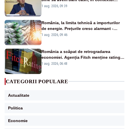
alertei energetice?
1 aug. 2026, 09:39
România, la limita tehnică a importurilor
de energie. Prețurile cresc alarmant -
Analiză Realitatea Plus
1 aug. 2026, 09:46
România a scăpat de retrogradarea
economiei. Agenția Fitch menține ratingul
„BBB-” cu perspectivă negativă
1 aug. 2026, 06:48
CATEGORII POPULARE
Actualitate
Politica
Economie