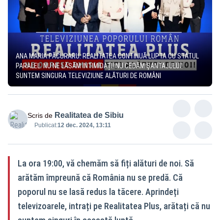
ANA MARIA PĂCURARU: REALITATEA CONTINUĂ LUPTA CU STATUL
PARALEL. NU NE LĂSĂM INTIMIDAȚI! NU CEDĂM ȘANTAJULUI!
SUNTEM SINGURA TELEVIZIUNE ALĂTURI DE ROMÂNI
Realitatea de Sibiu
Scris de
Publicat:
12 dec. 2024, 13:11
La ora 19:00, vă chemăm să fiți alături de noi. Să
arătăm împreună că România nu se predă. Că
poporul nu se lasă redus la tăcere. Aprindeți
televizoarele, intrați pe Realitatea Plus, arătați că nu