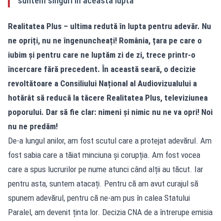
suntem singuri în această luptă
Realitatea Plus – ultima redută în lupta pentru adevăr. Nu
ne opriți, nu ne îngenuncheați! România, țara pe care o
iubim și pentru care ne luptăm zi de zi, trece printr-o
încercare fără precedent. În această seară, o decizie
revoltătoare a Consiliului Național al Audiovizualului a
hotărât să reducă la tăcere Realitatea Plus, televiziunea
poporului. Dar să fie clar: nimeni și nimic nu ne va opri! Noi
nu ne predăm!
De-a lungul anilor, am fost scutul care a protejat adevărul. Am
fost sabia care a tăiat minciuna și corupția. Am fost vocea
care a spus lucrurilor pe nume atunci când alții au tăcut. Iar
pentru asta, suntem atacați. Pentru că am avut curajul să
spunem adevărul, pentru că ne-am pus în calea Statului
Paralel, am devenit ținta lor. Decizia CNA de a întrerupe emisia