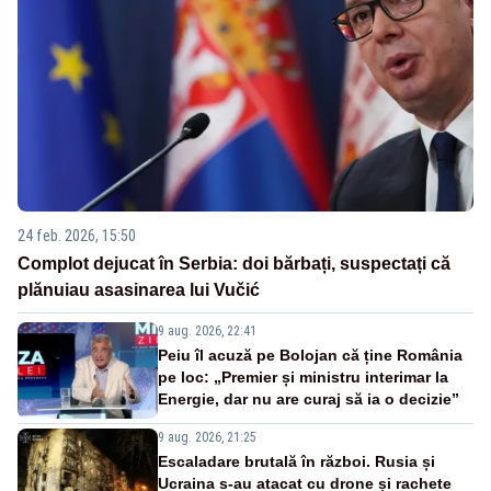
24 feb. 2026, 15:50
Complot dejucat în Serbia: doi bărbați, suspectați că
plănuiau asasinarea lui Vučić
9 aug. 2026, 22:41
Peiu îl acuză pe Bolojan că ține România
pe loc: „Premier și ministru interimar la
Energie, dar nu are curaj să ia o decizie”
9 aug. 2026, 21:25
Escaladare brutală în război. Rusia și
Ucraina s-au atacat cu drone și rachete