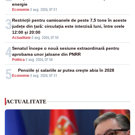
energie
Economie
-
3 aug. 2026, 07:51
3
Restricții pentru camioanele de peste 7,5 tone în aceste
județe din țară: circulația este interzisă luni, între orele
12:00 și 20:00
Actualitate
-
3 aug. 2026, 07:55
4
Senatul începe o nouă sesiune extraordinară pentru
aprobarea unor jaloane din PNRR
Politica
-
3 aug. 2026, 07:58
5
Pensiile și salariile ar putea crește abia în 2028
Economie
-
3 aug. 2026, 07:31
ACTUALITATE