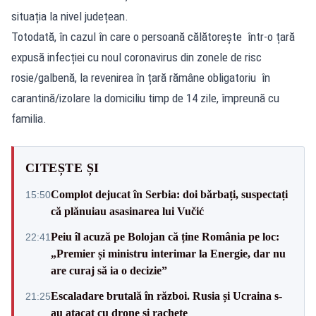
situația la nivel județean.
Totodată, în cazul în care o persoană călătorește într-o țară
expusă infecției cu noul coronavirus din zonele de risc
rosie/galbenă, la revenirea în țară rămâne obligatoriu în
carantină/izolare la domiciliu timp de 14 zile, împreună cu
familia.
CITEȘTE ȘI
Complot dejucat în Serbia: doi bărbați, suspectați
15:50
că plănuiau asasinarea lui Vučić
Peiu îl acuză pe Bolojan că ține România pe loc:
22:41
„Premier și ministru interimar la Energie, dar nu
are curaj să ia o decizie”
Escaladare brutală în război. Rusia și Ucraina s-
21:25
au atacat cu drone și rachete