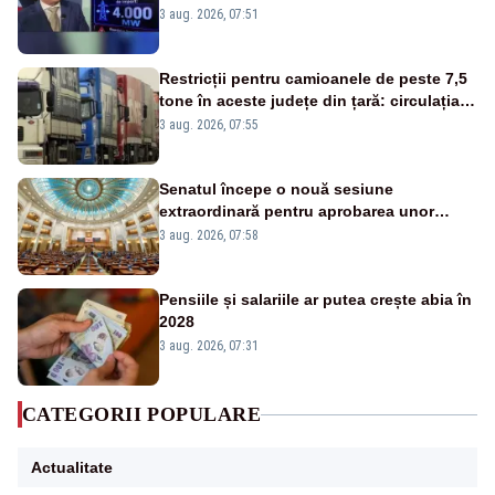
alarmă tras de un expert în energie
3 aug. 2026, 07:51
Restricții pentru camioanele de peste 7,5
tone în aceste județe din țară: circulația
este interzisă luni, între orele 12:00 și
3 aug. 2026, 07:55
20:00
Senatul începe o nouă sesiune
extraordinară pentru aprobarea unor
jaloane din PNRR
3 aug. 2026, 07:58
Pensiile și salariile ar putea crește abia în
2028
3 aug. 2026, 07:31
CATEGORII POPULARE
Actualitate