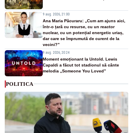
9 aug. 2026, 21:00
Ana Maria Păcuraru: „Cum am ajuns aici,
într-o țară cu resurse, cu un reactor
nuclear, cu un potențial energetic uriaș,
dar care se împrumută de curent de la
vecini?”
9 aug. 2026, 20:24
Moment emoționant la Untold. Lewis
Capaldi a făcut tot stadionul să cânte
melodia „Someone You Loved”
POLITICA