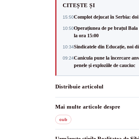
CITEȘTE ȘI
Complot dejucat în Serbia: doi 
15:50
Operațiunea de pe brațul Bala i
10:50
la ora 15:00
Sindicatele din Educație, noi dis
10:34
Canicula pune la încercare anve
09:24
penele și exploziile de cauciuc
Distribuie articolul
Mai multe articole despre
cub
Urmărește știrile Realitatea de Sib