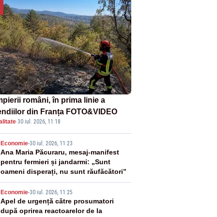
ierii români, în prima linie a
endiilor din Franța FOTO&VIDEO
litate
·
30 iul. 2026, 11:18
2
Economie
-
30 iul. 2026, 11:23
Ana Maria Păcuraru, mesaj-manifest
pentru fermieri și jandarmi: „Sunt
oameni disperați, nu sunt răufăcători”
3
Economie
-
30 iul. 2026, 11:25
Apel de urgență către prosumatori
după oprirea reactoarelor de la