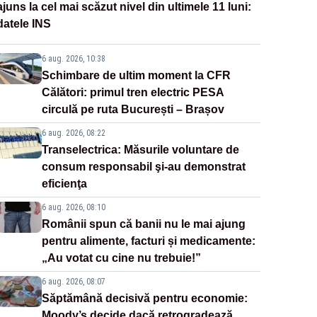
ajuns la cel mai scăzut nivel din ultimele 11 luni:
datele INS
6 aug. 2026, 10:38
Schimbare de ultim moment la CFR
Călători: primul tren electric PESA
circulă pe ruta București – Brașov
6 aug. 2026, 08:22
Transelectrica: Măsurile voluntare de
consum responsabil şi-au demonstrat
eficienţa
6 aug. 2026, 08:10
Românii spun că banii nu le mai ajung
pentru alimente, facturi și medicamente:
„Au votat cu cine nu trebuie!”
6 aug. 2026, 08:07
Săptămână decisivă pentru economie:
Moody’s decide dacă retrogradează