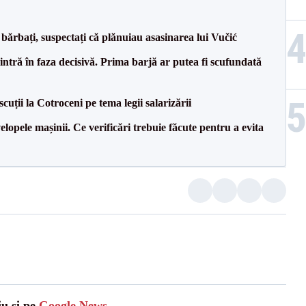
bărbați, suspectați că plănuiau asasinarea lui Vučić
ntră în faza decisivă. Prima barjă ar putea fi scufundată
cuții la Cotroceni pe tema legii salarizării
lopele mașinii. Ce verificări trebuie făcute pentru a evita
iu și pe
Google News