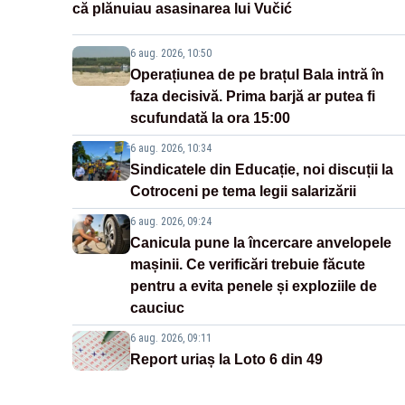
că plănuiau asasinarea lui Vučić
6 aug. 2026, 10:50
Operațiunea de pe brațul Bala intră în
faza decisivă. Prima barjă ar putea fi
scufundată la ora 15:00
6 aug. 2026, 10:34
Sindicatele din Educație, noi discuții la
Cotroceni pe tema legii salarizării
6 aug. 2026, 09:24
Canicula pune la încercare anvelopele
mașinii. Ce verificări trebuie făcute
pentru a evita penele și exploziile de
cauciuc
6 aug. 2026, 09:11
Report uriaș la Loto 6 din 49