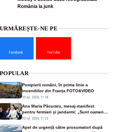
România la junk
URMĂREȘTE-NE PE
Facebook
YouTube
POPULAR
Pompierii români, în prima linie a
incendiilor din Franța FOTO&VIDEO
30 iul. 2026, 11:18
Ana Maria Păcuraru, mesaj-manifest
pentru fermieri și jandarmi: „Sunt oameni
disperați, nu sunt răufăcători”
30 iul. 2026, 11:23
Apel de urgență către prosumatori după