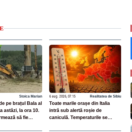
E
Stoica Marian
6 aug. 2026, 07:15
Realitatea de Sibiu
e pe brațul Bala al
Toate marile orașe din Italia
a astăzi, la ora 10.
intră sub alertă roșie de
rmează să fie
caniculă. Temperaturile se
apropie de 40 de grade