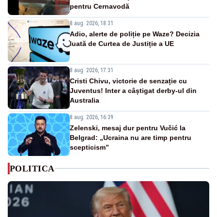
pentru Cernavodă
8 aug. 2026, 18:31
Adio, alerte de poliție pe Waze? Decizia
luată de Curtea de Justiție a UE
8 aug. 2026, 17:31
Cristi Chivu, victorie de senzație cu
Juventus! Inter a câștigat derby-ul din
Australia
8 aug. 2026, 16:39
Zelenski, mesaj dur pentru Vučić la
Belgrad: „Ucraina nu are timp pentru
scepticism”
POLITICA