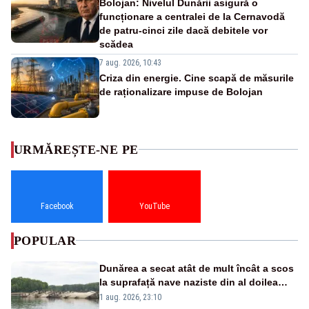
Bolojan: Nivelul Dunării asigură o
funcționare a centralei de la Cernavodă
de patru-cinci zile dacă debitele vor
scădea
7 aug. 2026, 10:43
Criza din energie. Cine scapă de măsurile
de raționalizare impuse de Bolojan
URMĂREȘTE-NE PE
Facebook
YouTube
POPULAR
Dunărea a secat atât de mult încât a scos
la suprafață nave naziste din al doilea
război mondial
1 aug. 2026, 23:10