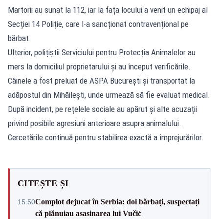
Martorii au sunat la 112, iar la fața locului a venit un echipaj al
Secției 14 Poliție, care l-a sancționat contravențional pe
bărbat.
Ulterior, polițiștii Serviciului pentru Protecția Animalelor au
mers la domiciliul proprietarului și au început verificările.
Câinele a fost preluat de ASPA București și transportat la
adăpostul din Mihăilești, unde urmează să fie evaluat medical.
După incident, pe rețelele sociale au apărut și alte acuzații
privind posibile agresiuni anterioare asupra animalului.
Cercetările continuă pentru stabilirea exactă a împrejurărilor.
CITEȘTE ȘI
Complot dejucat în Serbia: doi bărbați, suspectați
15:50
că plănuiau asasinarea lui Vučić