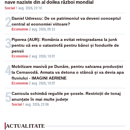
nave naziste din al doilea război mondial
Social
·
1 aug. 2026, 23:10
2
Daniel Udrescu: De ce patrimoniul va deveni conceptul
central al economiei viitoare?
Economie
-
2 aug. 2026, 09:22
3
Piperea (AUR): România a evitat retrogradarea la junk
pentru că era o catastrofă pentru bănci și fondurile de
pensii
Economie
-
2 aug. 2026, 10:01
4
Mobilizare masivă pe Dunăre, pentru salvarea producției
la Cernavodă. Armata va detona o stâncă și va devia apa
fluviului - IMAGINI AERIENE
Economie
-
2 aug. 2026, 10:07
5
Canicula schimbă regulile pe șosele. Restricții de tonaj
anunțate în mai multe județe
Social
-
1 aug. 2026, 23:06
ACTUALITATE