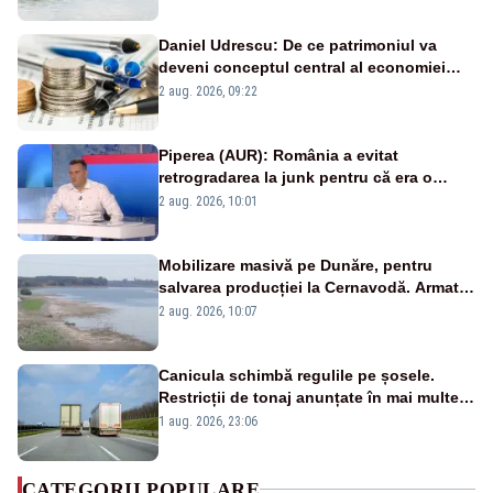
Daniel Udrescu: De ce patrimoniul va
deveni conceptul central al economiei
viitoare?
2 aug. 2026, 09:22
Piperea (AUR): România a evitat
retrogradarea la junk pentru că era o
catastrofă pentru bănci și fondurile de
2 aug. 2026, 10:01
pensii
Mobilizare masivă pe Dunăre, pentru
salvarea producției la Cernavodă. Armata
va detona o stâncă și va devia apa
2 aug. 2026, 10:07
fluviului - IMAGINI AERIENE
Canicula schimbă regulile pe șosele.
Restricții de tonaj anunțate în mai multe
județe
1 aug. 2026, 23:06
CATEGORII POPULARE