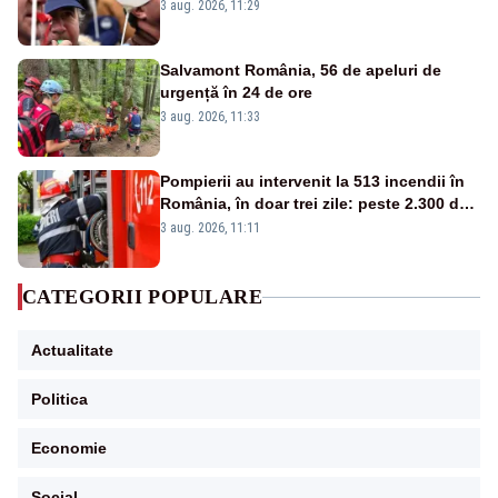
centralele pe cărbune
3 aug. 2026, 11:29
Salvamont România, 56 de apeluri de
urgență în 24 de ore
3 aug. 2026, 11:33
Pompierii au intervenit la 513 incendii în
România, în doar trei zile: peste 2.300 de
hectare de teren au fost afectate
3 aug. 2026, 11:11
CATEGORII POPULARE
Actualitate
Politica
Economie
Social