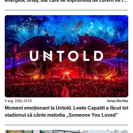
energetic uriaș, dar care se împrumută de curent de la
vecini?”
9 aug. 2026, 20:24
Ionuț Nichita
Moment emoționant la Untold. Lewis Capaldi a făcut tot
stadionul să cânte melodia „Someone You Loved”