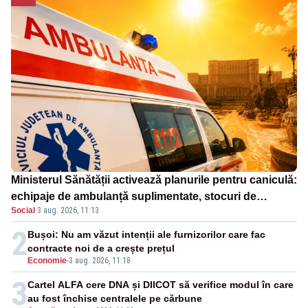
Ministerul Sănătății activează planurile pentru caniculă:
echipaje de ambulanță suplimentate, stocuri de
Social
·
3 aug. 2026, 11:13
medicamente verificate și puncte de apă în spațiile
publice
2
Bușoi: Nu am văzut intenții ale furnizorilor care fac
contracte noi de a crește prețul
Economie
-
3 aug. 2026, 11:18
3
Cartel ALFA cere DNA și DIICOT să verifice modul în care
au fost închise centralele pe cărbune