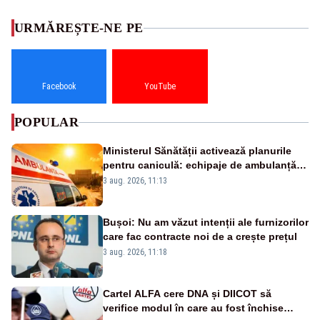
URMĂREȘTE-NE PE
Facebook
YouTube
POPULAR
Ministerul Sănătății activează planurile
pentru caniculă: echipaje de ambulanță
suplimentate, stocuri de medicamente
3 aug. 2026, 11:13
verificate și puncte de apă în spațiile
publice
Bușoi: Nu am văzut intenții ale furnizorilor
care fac contracte noi de a crește prețul
3 aug. 2026, 11:18
Cartel ALFA cere DNA și DIICOT să
verifice modul în care au fost închise