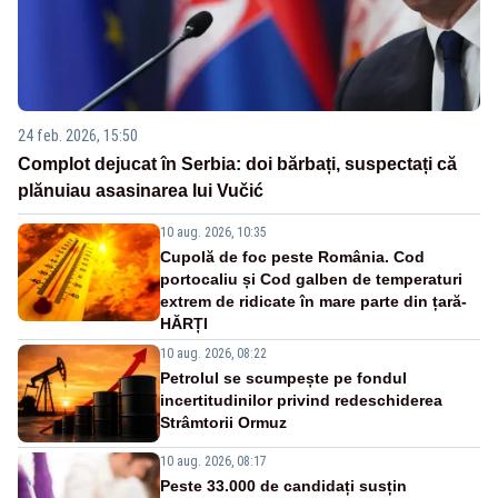
24 feb. 2026, 15:50
Complot dejucat în Serbia: doi bărbați, suspectați că
plănuiau asasinarea lui Vučić
10 aug. 2026, 10:35
Cupolă de foc peste România. Cod
portocaliu și Cod galben de temperaturi
extrem de ridicate în mare parte din țară-
HĂRȚI
10 aug. 2026, 08:22
Petrolul se scumpește pe fondul
incertitudinilor privind redeschiderea
Strâmtorii Ormuz
10 aug. 2026, 08:17
Peste 33.000 de candidați susțin