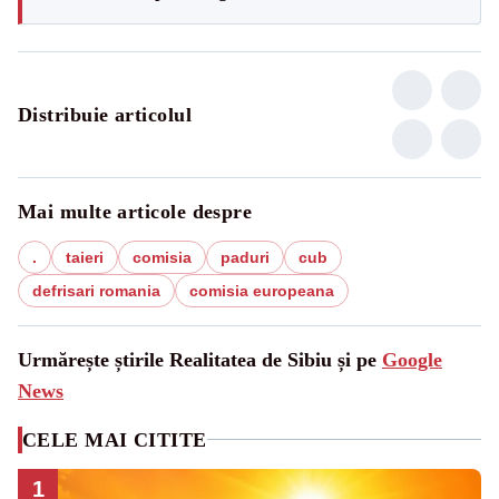
Distribuie articolul
Mai multe articole despre
.
taieri
comisia
paduri
cub
defrisari romania
comisia europeana
Urmărește știrile Realitatea de Sibiu și pe
Google
News
CELE MAI CITITE
1