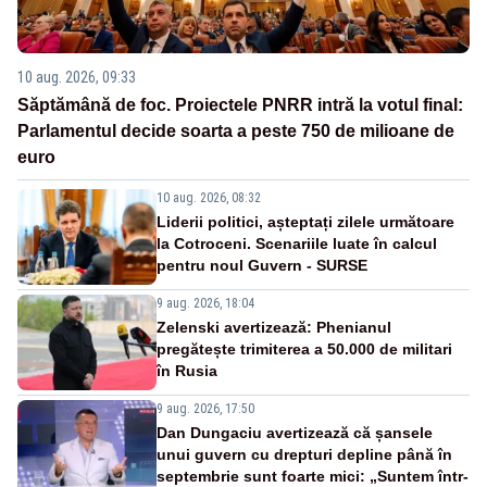
10 aug. 2026, 09:33
Săptămână de foc. Proiectele PNRR intră la votul final:
Parlamentul decide soarta a peste 750 de milioane de
euro
10 aug. 2026, 08:32
Liderii politici, așteptați zilele următoare
la Cotroceni. Scenariile luate în calcul
pentru noul Guvern - SURSE
9 aug. 2026, 18:04
Zelenski avertizează: Phenianul
pregătește trimiterea a 50.000 de militari
în Rusia
9 aug. 2026, 17:50
Dan Dungaciu avertizează că șansele
unui guvern cu drepturi depline până în
septembrie sunt foarte mici: „Suntem într-