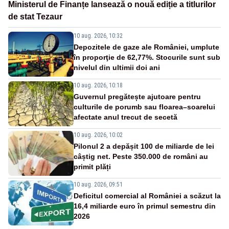
Ministerul de Finanțe lansează o nouă ediție a titlurilor
de stat Tezaur
10 aug. 2026, 10:32
Depozitele de gaze ale României, umplute
în proporţie de 62,77%. Stocurile sunt sub
nivelul din ultimii doi ani
10 aug. 2026, 10:18
Guvernul pregătește ajutoare pentru
culturile de porumb sau floarea–soarelui
afectate anul trecut de secetă
10 aug. 2026, 10:02
Pilonul 2 a depășit 100 de miliarde de lei
câștig net. Peste 350.000 de români au
primit plăți
10 aug. 2026, 09:51
Deficitul comercial al României a scăzut la
16,4 miliarde euro în primul semestru din
2026