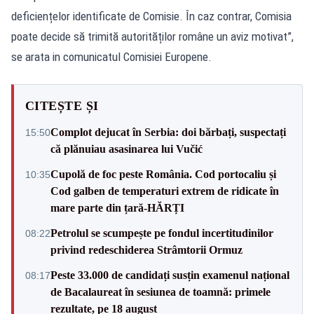
deficiențelor identificate de Comisie. În caz contrar, Comisia
poate decide să trimită autorităților române un aviz motivat”,
se arata in comunicatul Comisiei Europene.
CITEȘTE ȘI
Complot dejucat în Serbia: doi bărbați, suspectați
15:50
că plănuiau asasinarea lui Vučić
Cupolă de foc peste România. Cod portocaliu și
10:35
Cod galben de temperaturi extrem de ridicate în
mare parte din țară-HĂRȚI
Petrolul se scumpește pe fondul incertitudinilor
08:22
privind redeschiderea Strâmtorii Ormuz
Peste 33.000 de candidați susțin examenul național
08:17
de Bacalaureat în sesiunea de toamnă: primele
rezultate, pe 18 august