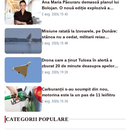
Ana Maria Păcuraru demască planul lui
Bolojan. O nouă ediție explozivă a
emisiunii „Miza Zilei” la Realitatea PLUS
2 aug. 2026, 15:42
Misiune ratată la Izvoarele, pe Dunăre:
stânca nu a cedat, militarii reiau
detonările luni – VIDEO
2 aug. 2026, 15:48
Drona care a ținut Tulcea în alertă a
zburat 20 de minute deasupra apelor
României. Au fost ridicate două F-16
2 aug. 2026, 19:28
Carburanții s-au scumpit din nou,
motorina este la un pas de 11 lei/litru
2 aug. 2026, 15:36
CATEGORII POPULARE