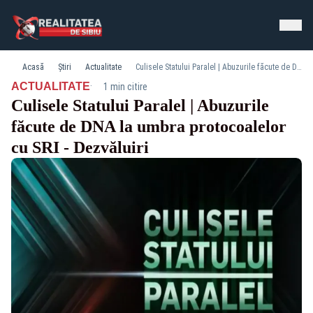
Acasă
Știri
Actualitate
Culisele Statului Paralel | Abuzurile făcute de DNA la umbra protocoalelor cu SRI - Dezvăluiri
·
ACTUALITATE
1 min citire
Culisele Statului Paralel | Abuzurile
făcute de DNA la umbra protocoalelor
cu SRI - Dezvăluiri