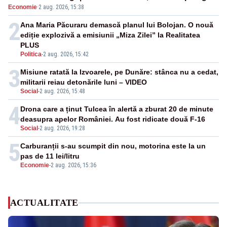
Economie
·
2 aug. 2026, 15:38
2
Ana Maria Păcuraru demască planul lui Bolojan. O nouă
ediție explozivă a emisiunii „Miza Zilei” la Realitatea
PLUS
Politica
-
2 aug. 2026, 15:42
3
Misiune ratată la Izvoarele, pe Dunăre: stânca nu a cedat,
militarii reiau detonările luni – VIDEO
Social
-
2 aug. 2026, 15:48
4
Drona care a ținut Tulcea în alertă a zburat 20 de minute
deasupra apelor României. Au fost ridicate două F-16
Social
-
2 aug. 2026, 19:28
5
Carburanții s-au scumpit din nou, motorina este la un
pas de 11 lei/litru
Economie
-
2 aug. 2026, 15:36
ACTUALITATE