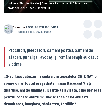
Culisele Statului Paralel | Abuzurile făcute de DNA la umbra
protocoalelor cu SRI - Dezvăluiri
Realitatea de Sibiu
Scris de
Publicat:
7 feb. 2021, 10:46
Procurori, judecători, oameni politici, oameni de
afaceri, jurnaliști, avocați și români simpli au căzut
victime!
,,S-au făcut abuzuri la umbra protocoalelor SRI DNA", o
spune chiar fostul președinte Traian Băsescu! Vieți
distruse, ani de umilințe, justiție televizată, cine plătește
pentru aceste abuzuri? Cine le redă celor abuzați
demnitatea, imaginea, sănătatea, familiile?