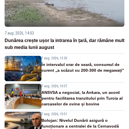
7 aug. 2026, 14:03
Dunărea crește ușor la intrarea în țară, dar rămâne mult
sub media lunii august
7 aug. 2026, 13:02
În intervalul orar de seară, consumul de
curent „a scăzut cu 200-300 de megawați”
7 aug. 2026, 10:57
ANSVSA a negociat, la Ankara, un acord
pentru facilitarea tranzitului prin Turcia al
carcaselor de ovine și bovine
7 aug. 2026, 10:51
Bolojan: Nivelul Dunării asigură o
funcționare a centralei de la Cernavodă