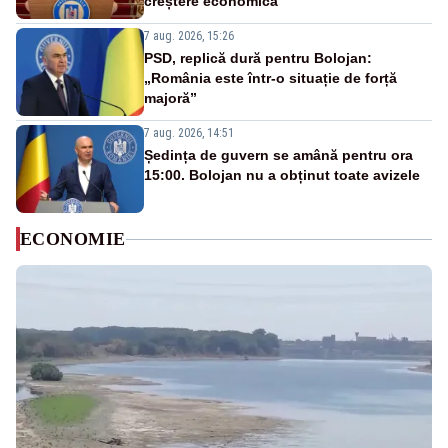
creștere economică”
7 aug. 2026, 15:26
PSD, replică dură pentru Bolojan:
„România este într-o situație de forță
majoră”
7 aug. 2026, 14:51
Ședința de guvern se amână pentru ora
15:00. Bolojan nu a obținut toate avizele
ECONOMIE