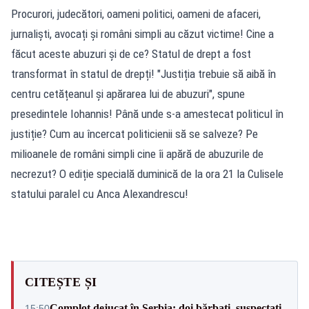
Procurori, judecători, oameni politici, oameni de afaceri,
jurnaliști, avocați și români simpli au căzut victime! Cine a
făcut aceste abuzuri și de ce? Statul de drept a fost
transformat în statul de drepți! "Justiția trebuie să aibă în
centru cetățeanul și apărarea lui de abuzuri", spune
presedintele Iohannis! Până unde s-a amestecat politicul în
justiție? Cum au încercat politicienii să se salveze? Pe
milioanele de români simpli cine îi apără de abuzurile de
necrezut? O ediție specială duminică de la ora 21 la Culisele
statului paralel cu Anca Alexandrescu!
CITEȘTE ȘI
Complot dejucat în Serbia: doi bărbați, suspectați
15:50