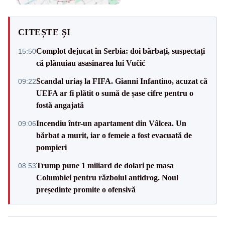
CITEȘTE ȘI
Complot dejucat în Serbia: doi bărbați, suspectați
15:50
că plănuiau asasinarea lui Vučić
Scandal uriaș la FIFA. Gianni Infantino, acuzat că
09:22
UEFA ar fi plătit o sumă de șase cifre pentru o
fostă angajată
Incendiu într-un apartament din Vâlcea. Un
09:06
bărbat a murit, iar o femeie a fost evacuată de
pompieri
Trump pune 1 miliard de dolari pe masa
08:53
Columbiei pentru războiul antidrog. Noul
președinte promite o ofensivă