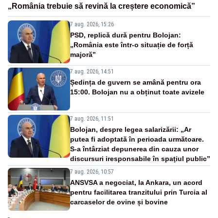
„România trebuie să revină la creștere economică”
7 aug. 2026, 15:26
PSD, replică dură pentru Bolojan:
„România este într-o situație de forță
majoră”
7 aug. 2026, 14:51
Ședința de guvern se amână pentru ora
15:00. Bolojan nu a obținut toate avizele
7 aug. 2026, 11:51
Bolojan, despre legea salarizării: „Ar
putea fi adoptată în perioada următoare.
S-a întârziat depunerea din cauza unor
discursuri iresponsabile în spaţiul public”
7 aug. 2026, 10:57
ANSVSA a negociat, la Ankara, un acord
pentru facilitarea tranzitului prin Turcia al
carcaselor de ovine și bovine