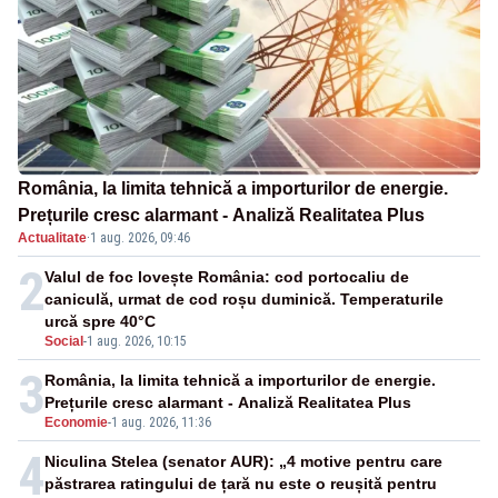
România, la limita tehnică a importurilor de energie.
Prețurile cresc alarmant - Analiză Realitatea Plus
Actualitate
·
1 aug. 2026, 09:46
2
Valul de foc lovește România: cod portocaliu de
caniculă, urmat de cod roșu duminică. Temperaturile
urcă spre 40°C
Social
-
1 aug. 2026, 10:15
3
România, la limita tehnică a importurilor de energie.
Prețurile cresc alarmant - Analiză Realitatea Plus
Economie
-
1 aug. 2026, 11:36
4
Niculina Stelea (senator AUR): „4 motive pentru care
păstrarea ratingului de țară nu este o reușită pentru