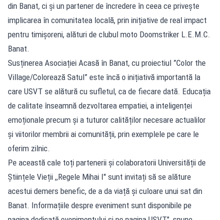
din Banat, ci și un partener de încredere în ceea ce privește
implicarea în comunitatea locală, prin inițiative de real impact
pentru timișoreni, alături de clubul moto Doomstriker L.E.M.C.
Banat.
Susținerea Asociației Acasă în Banat, cu proiectiul ”Color the
Village/Colorează Satul” este încă o inițiativă importantă la
care USVT se alătură cu sufletul, ca de fiecare dată. Educația
de calitate înseamnă dezvoltarea empatiei, a inteligenței
emoționale precum și a tuturor calităților necesare actualilor
și viitorilor membrii ai comunității, prin exemplele pe care le
oferim zilnic.
Pe această cale toți partenerii și colaboratorii Universității de
Științele Vieții ,,Regele Mihai I" sunt invitați să se alăture
acestui demers benefic, de a da viață și culoare unui sat din
Banat. Informațiile despre eveniment sunt disponibile pe
pagina dedicată evenimentului și pe pagina USVT", spune