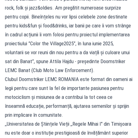
rock, folk și jazz&oldies. Am pregătit numeroase surprize
pentru copii. Bineînțeles nu vor lipsi celebele zone destinate
pentru kids&fun și food&drinks, iar banii pe care îi vom strânge
în cadrul acțiunii îi vom folosi pentru proiectul implementarea
proiectiului ”Color the Village2025”, în luna iunie 2025,
voluntarii se vor reuni din nou pentru a da viață și culoare unui
sat din Banat”, spune Attila Hajdu - președinte Doomstriker
LEMC Banat (Club Moto Law Enforcement).
Clubul Doomstriker LEMC ROMANIA este format din oameni ai
legii pentru care sunt la fel de importante pasiunea pentru
motociclism și misiunea de a contribui la tot ceea ce
înseamnă educație, performanță, ajutarea semenilor și sprijin
prin implicare în comunitate.
,,Universitatea de Științele Vieții ,,Regele Mihai I" din Timișoara
nu este doar o instituție prestigioasă de învățământ superior