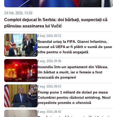
24 feb. 2026, 15:50
Complot dejucat în Serbia: doi bărbați, suspectați că
plănuiau asasinarea lui Vučić
8 aug. 2026, 09:22
Scandal uriaș la FIFA. Gianni Infantino,
acuzat că UEFA ar fi plătit o sumă de șase
cifre pentru o fostă angajată
8 aug. 2026, 09:06
Incendiu într-un apartament din Vâlcea.
Un bărbat a murit, iar o femeie a fost
evacuată de pompieri
8 aug. 2026, 08:53
Trump pune 1 miliard de dolari pe masa
Columbiei pentru războiul antidrog. Noul
președinte promite o ofensivă
8 aug. 2026, 08:42