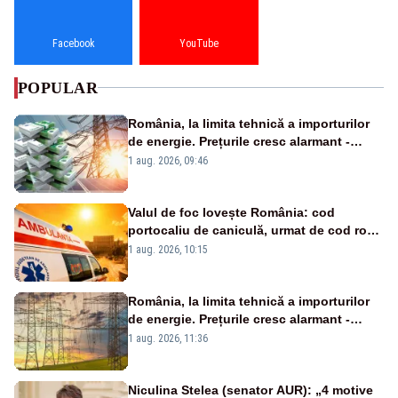
Facebook
YouTube
POPULAR
România, la limita tehnică a importurilor
de energie. Prețurile cresc alarmant -
Analiză Realitatea Plus
1 aug. 2026, 09:46
Valul de foc lovește România: cod
portocaliu de caniculă, urmat de cod roșu
duminică. Temperaturile urcă spre 40°C
1 aug. 2026, 10:15
România, la limita tehnică a importurilor
de energie. Prețurile cresc alarmant -
Analiză Realitatea Plus
1 aug. 2026, 11:36
Niculina Stelea (senator AUR): „4 motive