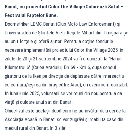
Banat, cu proiectiul Color the Village/Colorează Satul –
Festivalul Faptelor Bune.
Doomstriker LEMC Banat (Club Moto Law Enforcement) și
Universitatea de Științele Vieții Regele Mihai I din Timișoara și-
au unit forțele și oferă ajutor. Pentru a obține fondurile
necesare implementării proiectului Color the Village 2025, în
zilele de 20 și 21 septembrie 2024 va fi organizat, la "Hanul
Kilometrul 6" (Calea Aradului, Dn.69 - Km.6, după sensul
giratoriu de la Ikea pe direcția de deplasare către intersecția
cu centura/ieșirea din oraș către Arad), un eveniment caritabil.
În luna iunie 2025, voluntarii se vor reuni din nou pentru a da
viață și culoare unui sat din Banat.
Obiectivul este același, după cum ne-au învățat deja cei de la
Asociația Acasă în Banat: se vor zugrăvi și reabilita case din
mediul rural din Banat, în 3 zile!