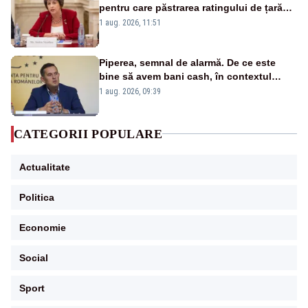
pentru care păstrarea ratingului de țară
nu este o reușită pentru Guvernul
1 aug. 2026, 11:51
Bolojan”
Piperea, semnal de alarmă. De ce este
bine să avem bani cash, în contextul
alertei energetice?
1 aug. 2026, 09:39
CATEGORII POPULARE
Actualitate
Politica
Economie
Social
Sport