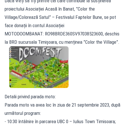
Dacă vreți să fiți printre cei care contribuie la susținerea
proiectului Asociației Acasă în Banat, ”Color the
Village/Colorează Satul” – Festivalul Faptelor Bune, se pot
face donații în contul Asociației
MOTODOOMBANAT: RO98BRDE360SV97038523600, deschis
la BRD sucursala Timișoara, cu menținea ”Color the Village”.
Detalii privind parada moto:
Parada moto va avea loc în ziua de 21 septembrie 2023, după
următorul program:
- 10:30 întâlnire în parcarea UBC 0 – Iulius Town Timisoara;