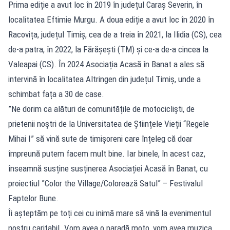
Prima ediție a avut loc în 2019 în județul Caraș Severin, în
localitatea Eftimie Murgu. A doua ediție a avut loc în 2020 în
Racovița, județul Timiș, cea de a treia în 2021, la Ilidia (CS), cea
de-a patra, în 2022, la Fărășești (TM) și ce-a de-a cincea la
Valeapai (CS). În 2024 Asociația Acasă în Banat a ales să
intervină în localitatea Altringen din județul Timiș, unde a
schimbat fața a 30 de case.
”Ne dorim ca alături de comunitățile de motocicliști, de
prietenii noștri de la Universitatea de Științele Vieții “Regele
Mihai I” să vină sute de timișoreni care înțeleg că doar
împreună putem facem mult bine. Iar binele, în acest caz,
înseamnă susține susținerea Asociației Acasă în Banat, cu
proiectiul ”Color the Village/Colorează Satul” – Festivalul
Faptelor Bune.
Îi așteptăm pe toți cei cu inimă mare să vină la evenimentul
nostru caritabil. Vom avea o paradă moto, vom avea muzica