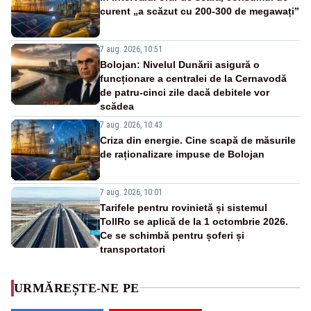
curent „a scăzut cu 200-300 de megawați”
7 aug. 2026, 10:51
Bolojan: Nivelul Dunării asigură o
funcționare a centralei de la Cernavodă
de patru-cinci zile dacă debitele vor
scădea
7 aug. 2026, 10:43
Criza din energie. Cine scapă de măsurile
de raționalizare impuse de Bolojan
7 aug. 2026, 10:01
Tarifele pentru rovinietă și sistemul
TollRo se aplică de la 1 octombrie 2026.
Ce se schimbă pentru șoferi și
transportatori
URMĂREȘTE-NE PE