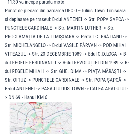
- 11:30 va începe parada moto.
Punct de plecare din parcarea UBC 0 – Iulius Town Timisoara
și deplasare pe traseul: B-dul ANTENEI -> Str. POPA ȘAPCĂ ->
PUNCTELE CARDINALE -> Str. MARTIN LUTHER -> Str.
PROCLAMAȚIA DE LA TIMIȘOARA -> Piata I.C. BRĂTIANU ->
Str. MICHELANGELO -> B-dul VASILE PÂRVAN -> POD MIHAI
VITEAZUL -> Str. 20 DECEMBRIE 1989 -> Bdul C.D.LOGA -> B-
dul REGELE FERDINAND I -> B-dul REVOLUȚIEI DIN 1989 -> B-
dul REGELE MIHAI I -> Str. GHE. DIMA -> PIAȚA MĂRĂȘTI ->
Str. OITUZ -> PUNCTELE CARDINALE -> Str. POPA ȘAPCĂ ->
B-dul ANTENEI -> PASAJ IULIUS TOWN -> CALEA ARADULUI -
> DN 69 - Hanul KM 6