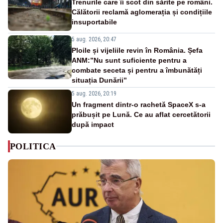
Trenurile care îi scot din sărite pe români.
Călătorii reclamă aglomerația și condițiile
insuportabile
5 aug. 2026, 20:47
Ploile și vijeliile revin în România. Șefa
ANM:”Nu sunt suficiente pentru a
combate seceta și pentru a îmbunătăți
situația Dunării”
5 aug. 2026, 20:19
Un fragment dintr-o rachetă SpaceX s-a
prăbușit pe Lună. Ce au aflat cercetătorii
după impact
POLITICA