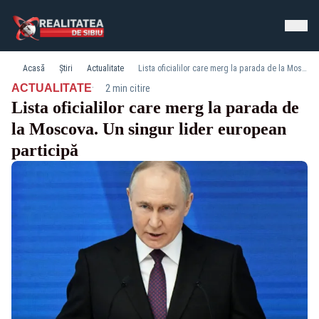
Acasă
Știri
Actualitate
Lista oficialilor care merg la parada de la Moscova. Un singur lider european participă
·
ACTUALITATE
2 min citire
Lista oficialilor care merg la parada de
la Moscova. Un singur lider european
participă