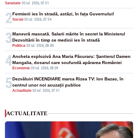
Sanatate
·
30 iul. 2026, 07:51
2
Fermierii ies în stradă, astăzi, în fața Guvernului!
Social
-
30 iul. 2026, 07:54
3
Manevră mascată. Salarii mărite în secret la Ministerul
Dezvoltării în timp ce medicii ies în stradă
Politica
-
30 iul. 2026, 08:00
4
Ancheta explozivă Ana Maria Păcuraru: Șantierul Damen
Mangalia, dosarul care scufundă apărarea României
Economie
-
30 iul. 2026, 08:09
5
Dezvăluiri INCENDIARE marca Rizea TV: Ion Bazac, în
centrul unor noi acuzații publice
Actualitate
-
30 iul. 2026, 07:51
ACTUALITATE