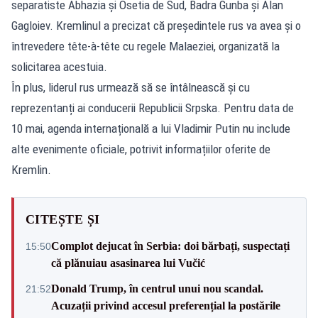
separatiste Abhazia și Osetia de Sud, Badra Gunba și Alan
Gagloiev. Kremlinul a precizat că președintele rus va avea și o
întrevedere tête-à-tête cu regele Malaeziei, organizată la
solicitarea acestuia.
În plus, liderul rus urmează să se întâlnească și cu
reprezentanți ai conducerii Republicii Srpska. Pentru data de
10 mai, agenda internațională a lui Vladimir Putin nu include
alte evenimente oficiale, potrivit informațiilor oferite de
Kremlin.
CITEȘTE ȘI
Complot dejucat în Serbia: doi bărbați, suspectați
15:50
că plănuiau asasinarea lui Vučić
Donald Trump, în centrul unui nou scandal.
21:52
Acuzații privind accesul preferențial la postările