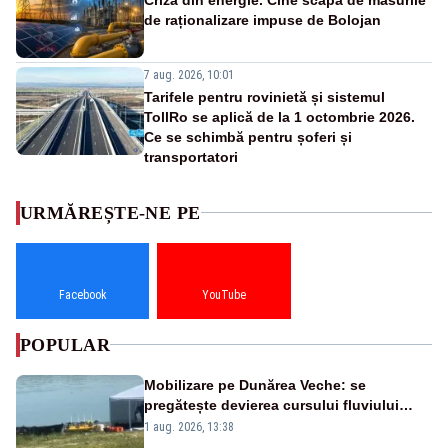
de raționalizare impuse de Bolojan
7 aug. 2026, 10:01
Tarifele pentru rovinietă și sistemul
TollRo se aplică de la 1 octombrie 2026.
Ce se schimbă pentru șoferi și
transportatori
URMĂREȘTE-NE PE
Facebook
YouTube
POPULAR
Mobilizare pe Dunărea Veche: se
pregătește devierea cursului fluviului
către Cernavodă – VIDEO
1 aug. 2026, 13:38