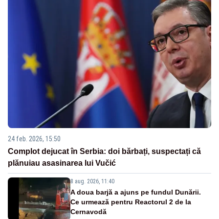
24 feb. 2026, 15:50
Complot dejucat în Serbia: doi bărbați, suspectați că
plănuiau asasinarea lui Vučić
8 aug. 2026, 11:40
A doua barjă a ajuns pe fundul Dunării.
Ce urmează pentru Reactorul 2 de la
Cernavodă