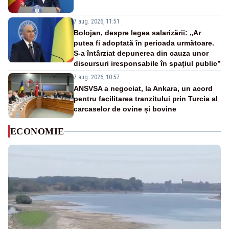
7 aug. 2026, 11:51
Bolojan, despre legea salarizării: „Ar
putea fi adoptată în perioada următoare.
S-a întârziat depunerea din cauza unor
discursuri iresponsabile în spaţiul public”
7 aug. 2026, 10:57
ANSVSA a negociat, la Ankara, un acord
pentru facilitarea tranzitului prin Turcia al
carcaselor de ovine și bovine
ECONOMIE