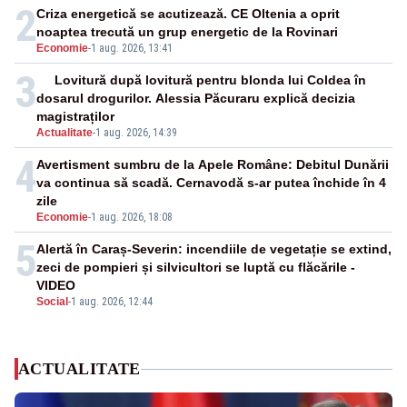
2
Criza energetică se acutizează. CE Oltenia a oprit
noaptea trecută un grup energetic de la Rovinari
Economie
-
1 aug. 2026, 13:41
3
Lovitură după lovitură pentru blonda lui Coldea în
dosarul drogurilor. Alessia Păcuraru explică decizia
magistraților
Actualitate
-
1 aug. 2026, 14:39
4
Avertisment sumbru de la Apele Române: Debitul Dunării
va continua să scadă. Cernavodă s-ar putea închide în 4
zile
Economie
-
1 aug. 2026, 18:08
5
Alertă în Caraș-Severin: incendiile de vegetație se extind,
zeci de pompieri și silvicultori se luptă cu flăcările -
VIDEO
Social
-
1 aug. 2026, 12:44
ACTUALITATE