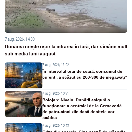
7 aug. 2026, 14:03
Dunărea crește ușor la intrarea în țară, dar rămâne mult
sub media lunii august
7 aug. 2026, 13:02
În intervalul orar de seară, consumul de
curent „a scăzut cu 200-300 de megawați”
7 aug. 2026, 10:51
Bolojan: Nivelul Dunării asigură o
funcționare a centralei de la Cernavodă
de patru-cinci zile dacă debitele vor
scădea
7 aug. 2026, 10:43
Criza din energie. Cine scapă de măsurile