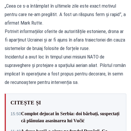
„Ceea ce s-a întâmplat în ultimele zile este exact motivul
pentru care ne-am pregătit. A fost un răspuns ferm și rapid”, a
afirmat Mark Rutte.
Potrivit informațiilor oferite de autoritățile estoniene, drona ar
fi aparținut Ucrainei și ar fi ajuns în afara traiectoriei din cauza
sistemelor de bruiaj folosite de forțele ruse.
Incidentul a avut loc în timpul unei misiuni NATO de
supraveghere și protejare a spațiului aerian aliat. Pilotul român
implicat în operațiune a fost propus pentru decorare, în semn
de recunoaștere pentru intervenția sa.
CITEȘTE ȘI
Complot dejucat în Serbia: doi bărbați, suspectați
15:50
că plănuiau asasinarea lui Vučić