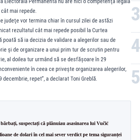
tea Electorală Permanentă nu are nici o competenţă legală
 cât mai repede.
e judeţe vor termina chiar în cursul zilei de astăzi
icat rezultatul cât mai repede posibil la Curtea
 poată să ia decizia de validare a alegerilor sau de
rie şi de organizare a unui prim tur de scrutin pentru
ie, al doilea tur urmând să se desfăşoare în 29
nconveniente în ceea ce priveşte organizarea alegerilor,
 decembrie, repet”, a declarat Toni Greblă.
bărbați, suspectați că plănuiau asasinarea lui Vučić
ioane de dolari în cel mai sever verdict pe tema siguranței