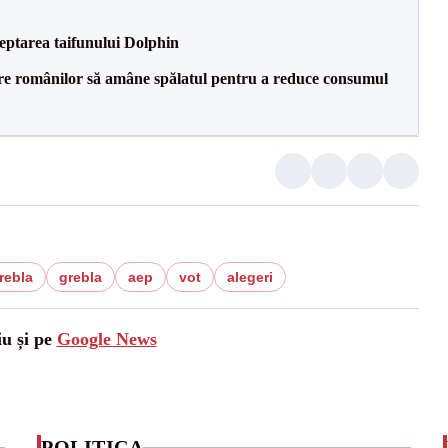
eptarea taifunului Dolphin
ere românilor să amâne spălatul pentru a reduce consumul
rebla
grebla
aep
vot
alegeri
iu și pe
Google News
POLITICA