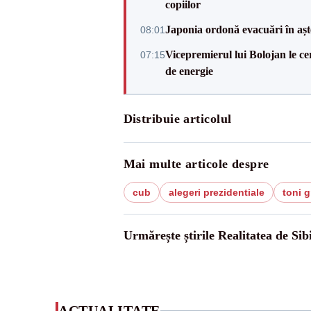
copiilor
Japonia ordonă evacuări în așt
08:01
Vicepremierul lui Bolojan le c
07:15
de energie
Distribuie articolul
Mai multe articole despre
cub
alegeri prezidentiale
toni g
Urmărește știrile Realitatea de Sib
ACTUALITATE