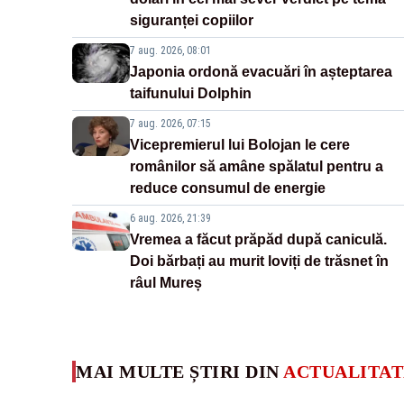
siguranței copiilor
7 aug. 2026, 08:01
Japonia ordonă evacuări în așteptarea
taifunului Dolphin
7 aug. 2026, 07:15
Vicepremierul lui Bolojan le cere
românilor să amâne spălatul pentru a
reduce consumul de energie
6 aug. 2026, 21:39
Vremea a făcut prăpăd după caniculă.
Doi bărbați au murit loviți de trăsnet în
râul Mureș
MAI MULTE ȘTIRI DIN
ACTUALITAT