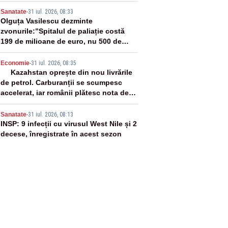
3
Sanatate
-
31 iul. 2026, 08:33
Olguța Vasilescu dezminte
zvonurile:”Spitalul de paliație costă
199 de milioane de euro, nu 500 de
milioane”
4
Economie
-
31 iul. 2026, 08:35
Kazahstan oprește din nou livrările
de petrol. Carburanții se scumpesc
accelerat, iar românii plătesc nota de
plată
5
Sanatate
-
31 iul. 2026, 08:13
INSP: 9 infecții cu virusul West Nile și 2
decese, înregistrate în acest sezon