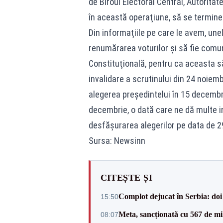
de Biroul Electoral Central, Autorita
în această operaţiune, să se termine
Din informaţiile pe care le avem, unel
renumărarea voturilor şi să fie comun
Constituţională, pentru ca aceasta să
invalidare a scrutinului din 24 noiemb
alegerea preşedintelui în 15 decembr
decembrie, o dată care ne dă multe i
desfăşurarea alegerilor pe data de 29
Sursa: Newsinn
CITEȘTE ȘI
Complot dejucat în Serbia: doi 
15:50
Meta, sancționată cu 567 de mil
08:07