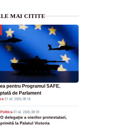
LE MAI CITITE
ea pentru Programul SAFE,
ptată de Parlament
ica
·
31 iul. 2026, 08:16
2
Politica
-
31 iul. 2026, 08:30
O delegație a oierilor protestatari,
primită la Palatul Victoria