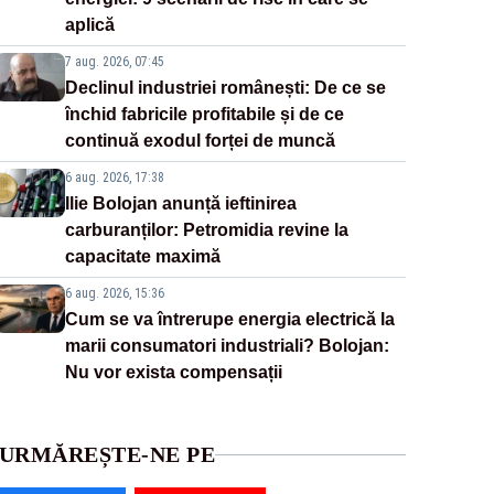
aplică
7 aug. 2026, 07:45
Declinul industriei românești: De ce se
închid fabricile profitabile și de ce
continuă exodul forței de muncă
6 aug. 2026, 17:38
Ilie Bolojan anunță ieftinirea
carburanților: Petromidia revine la
capacitate maximă
6 aug. 2026, 15:36
Cum se va întrerupe energia electrică la
marii consumatori industriali? Bolojan:
Nu vor exista compensații
URMĂREȘTE-NE PE