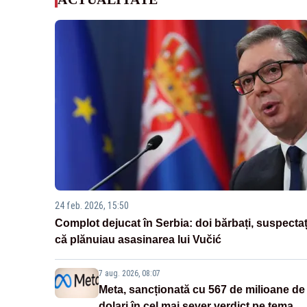
24 feb. 2026, 15:50
Complot dejucat în Serbia: doi bărbați, suspectaț
că plănuiau asasinarea lui Vučić
7 aug. 2026, 08:07
Meta, sancționată cu 567 de milioane de
dolari în cel mai sever verdict pe tema