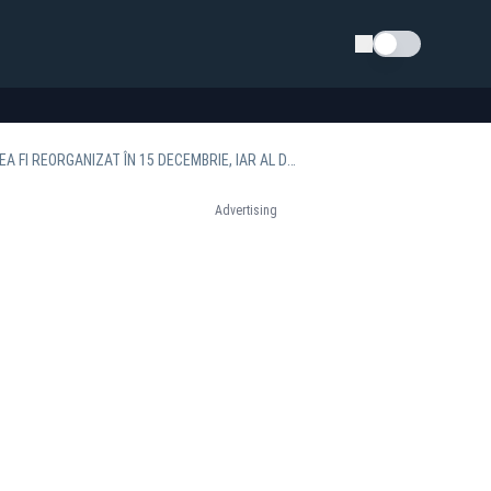
Schimba tema
TONI GREBLĂ, PREȘEDINTELE AEP: PRIMUL TUR AL ALEGERILOR PREZIDENȚIALE AR PUTEA FI REORGANIZAT ÎN 15 DECEMBRIE, IAR AL DOILEA TUR ÎN 29 DECEMBRIE
Advertising