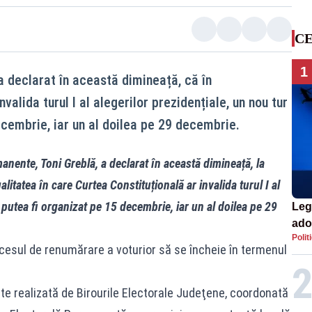
CE
1
a declarat în această dimineață, că în
valida turul I al alegerilor prezidențiale, un nou tur
ecembrie, iar un al doilea pe 29 decembrie.
manente, Toni Greblă, a declarat în această dimineață, la
litatea în care Curtea Constituțională ar invalida turul I al
r putea fi organizat pe 15 decembrie, iar un al doilea pe 29
Leg
ado
Polit
cesul de renumărare a voturior să se încheie în termenul
e realizată de Birourile Electorale Judeţene, coordonată