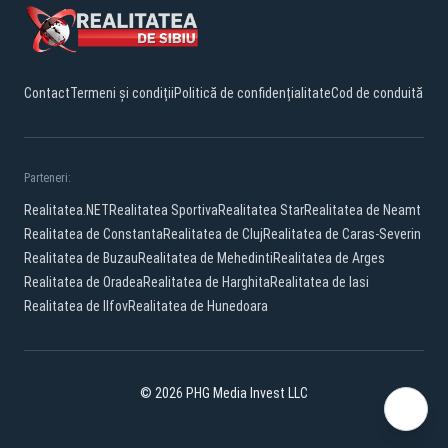
Contact
Termeni și condiții
Politică de confidențialitate
Cod de conduită
Parteneri:
Realitatea.NET
Realitatea Sportiva
Realitatea Star
Realitatea de Neamt
Realitatea de Constanta
Realitatea de Cluj
Realitatea de Caras-Severin
Realitatea de Buzau
Realitatea de Mehedinti
Realitatea de Arges
Realitatea de Oradea
Realitatea de Harghita
Realitatea de Iasi
Realitatea de Ilfov
Realitatea de Hunedoara
© 2026 PHG Media Invest LLC
Facebook
YouTube