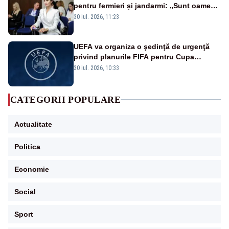
pentru fermieri și jandarmi: „Sunt oameni
disperați, nu sunt răufăcători”
30 iul. 2026, 11:23
UEFA va organiza o şedinţă de urgenţă
privind planurile FIFA pentru Cupa
Mondială
30 iul. 2026, 10:33
CATEGORII POPULARE
Actualitate
Politica
Economie
Social
Sport