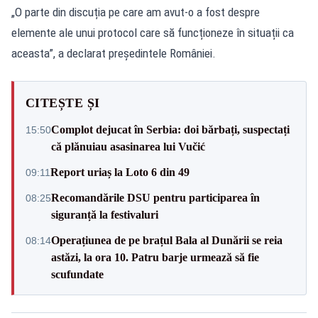
„O parte din discuția pe care am avut-o a fost despre
elemente ale unui protocol care să funcționeze în situații ca
aceasta”, a declarat președintele României.
CITEȘTE ȘI
Complot dejucat în Serbia: doi bărbați, suspectați
15:50
că plănuiau asasinarea lui Vučić
Report uriaș la Loto 6 din 49
09:11
Recomandările DSU pentru participarea în
08:25
siguranță la festivaluri
Operațiunea de pe brațul Bala al Dunării se reia
08:14
astăzi, la ora 10. Patru barje urmează să fie
scufundate