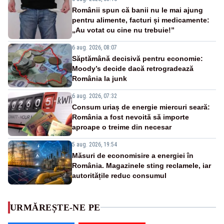
Românii spun că banii nu le mai ajung
pentru alimente, facturi și medicamente:
„Au votat cu cine nu trebuie!”
6 aug. 2026, 08:07
Săptămână decisivă pentru economie:
Moody’s decide dacă retrogradează
România la junk
6 aug. 2026, 07:32
Consum uriaș de energie miercuri seară:
România a fost nevoită să importe
aproape o treime din necesar
5 aug. 2026, 19:54
Măsuri de economisire a energiei în
România. Magazinele sting reclamele, iar
autoritățile reduc consumul
URMĂREȘTE-NE PE