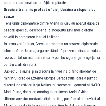
care au reacționat autoritățile implicate.
Grecia a transmis protest oficial, Ucraina a răspuns cu
scuze
Tensiunile diplomatice dintre Atena și Kiev au apărut după ce
pescari greci au descoperit, la începutul lunii mai, o dronă
navală în apropierea insulei Lefkada.
În urma verificărilor, Grecia a transmis un protest diplomatic
oficial către Ucraina, argumentând că prezența dispozitivului a
reprezentat un risc semnificativ pentru siguranța navigației și
pentru civilii din zonă.
Subiectul a ajuns și în discuții la nivel înalt, fiind abordat de
ministrul grec de Externe Giorgos Gerapetritis, care a purtat
discuții inclusiv cu Kaja Kallas, cu secretarul general al NATO
Mark Rutte, dar și cu omologul ucrainean Andrii Sybiha.
Ulterior acestor contacte diplomatice, purtătorul de cuvânt al
Ministerului de Externe al Ucraina, Heorhii Tykhyi, a transmis