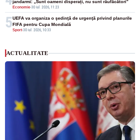
jandarmi: „Sunt oameni disperați, nu sunt răufăcători”
Economie
-
30 iul. 2026, 11:23
5
UEFA va organiza o şedinţă de urgenţă privind planurile
FIFA pentru Cupa Mondială
Sport
-
30 iul. 2026, 10:33
ACTUALITATE