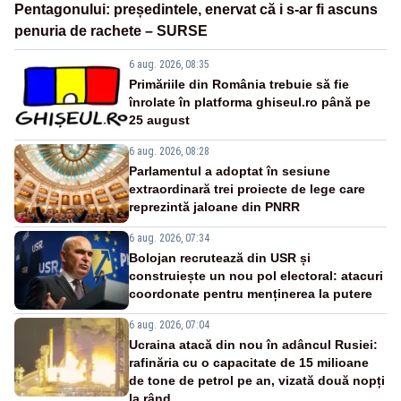
Pentagonului: președintele, enervat că i s-ar fi ascuns
penuria de rachete – SURSE
6 aug. 2026, 08:35
Primăriile din România trebuie să fie
înrolate în platforma ghiseul.ro până pe
25 august
6 aug. 2026, 08:28
Parlamentul a adoptat în sesiune
extraordinară trei proiecte de lege care
reprezintă jaloane din PNRR
6 aug. 2026, 07:34
Bolojan recrutează din USR și
construiește un nou pol electoral: atacuri
coordonate pentru menținerea la putere
6 aug. 2026, 07:04
Ucraina atacă din nou în adâncul Rusiei:
rafinăria cu o capacitate de 15 milioane
de tone de petrol pe an, vizată două nopți
la rând