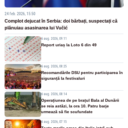
24 feb. 2026, 15:50
Complot dejucat în Serbia: doi bărbați, suspectați că
plănuiau asasinarea lui Vučić
6 aug. 2026, 09:11
Report uriaș la Loto 6 din 49
6 aug. 2026, 08:25
Recomandările DSU pentru participarea în
siguranță la festivaluri
6 aug. 2026, 08:14
Operațiunea de pe brațul Bala al Dunării
se reia astăzi, la ora 10. Patru barje
urmează să fie scufundate
6 aug. 2026, 07:15
Toate marile orașe din Italia intră sub