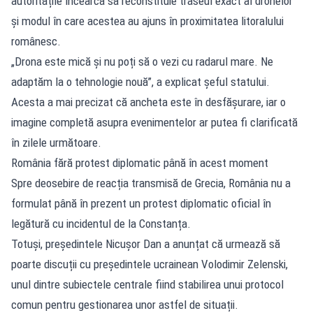
autoritățile încearcă să reconstituie traseul exact al dronelor
și modul în care acestea au ajuns în proximitatea litoralului
românesc.
„Drona este mică și nu poți să o vezi cu radarul mare. Ne
adaptăm la o tehnologie nouă”, a explicat șeful statului.
Acesta a mai precizat că ancheta este în desfășurare, iar o
imagine completă asupra evenimentelor ar putea fi clarificată
în zilele următoare.
România fără protest diplomatic până în acest moment
Spre deosebire de reacția transmisă de Grecia, România nu a
formulat până în prezent un protest diplomatic oficial în
legătură cu incidentul de la Constanța.
Totuși, președintele Nicușor Dan a anunțat că urmează să
poarte discuții cu președintele ucrainean Volodimir Zelenski,
unul dintre subiectele centrale fiind stabilirea unui protocol
comun pentru gestionarea unor astfel de situații.