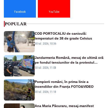
Facebook
YouTube
POPULAR
COD PORTOCALIU de caniculă:
temperaturi de 38 de grade Celsius
30 iul. 2026, 10:36
Jandarmeria Română, mesaj de ultimă oră
pe fondul tensiunilor de la protestul
masiv al fermierilor - VIDEO
30 iul. 2026, 11:08
Pompierii români, în prima linie a
incendiilor din Franța FOTO&VIDEO
30 iul. 2026, 11:18
Ana Maria Păcuraru, mesaj-manifest