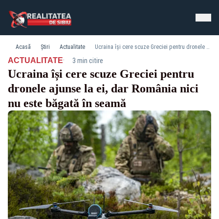
Acasă
Știri
Actualitate
Ucraina își cere scuze Greciei pentru dronele ajunse la ei, dar România nici nu este băgată în seamă
·
ACTUALITATE
3 min citire
Ucraina își cere scuze Greciei pentru
dronele ajunse la ei, dar România nici
nu este băgată în seamă