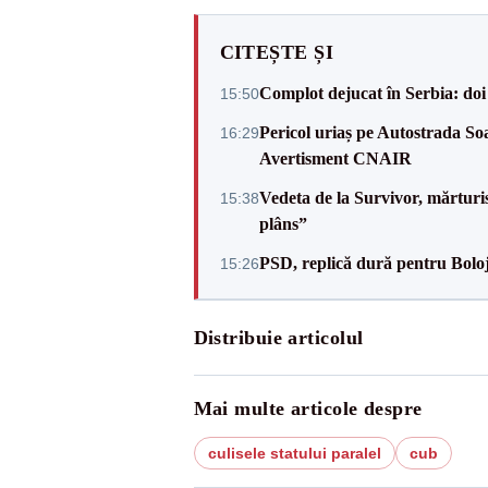
CITEȘTE ȘI
Complot dejucat în Serbia: doi 
15:50
Pericol uriaș pe Autostrada Soa
16:29
Avertisment CNAIR
Vedeta de la Survivor, mărtur
15:38
plâns”
PSD, replică dură pentru Boloj
15:26
Distribuie articolul
Mai multe articole despre
culisele statului paralel
cub