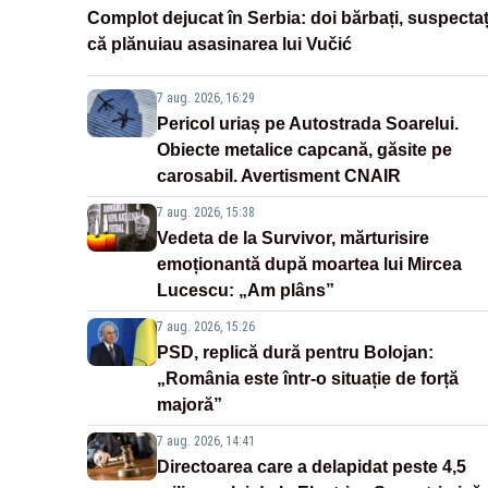
Complot dejucat în Serbia: doi bărbați, suspectaț
că plănuiau asasinarea lui Vučić
7 aug. 2026, 16:29
Pericol uriaș pe Autostrada Soarelui.
Obiecte metalice capcană, găsite pe
carosabil. Avertisment CNAIR
7 aug. 2026, 15:38
Vedeta de la Survivor, mărturisire
emoționantă după moartea lui Mircea
Lucescu: „Am plâns”
7 aug. 2026, 15:26
PSD, replică dură pentru Bolojan:
„România este într-o situație de forță
majoră”
7 aug. 2026, 14:41
Directoarea care a delapidat peste 4,5