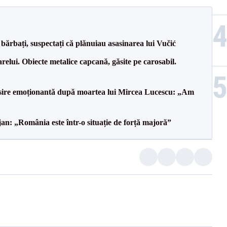
bărbați, suspectați că plănuiau asasinarea lui Vučić
relui. Obiecte metalice capcană, găsite pe carosabil.
isire emoționantă după moartea lui Mircea Lucescu: „Am
an: „România este într-o situație de forță majoră”