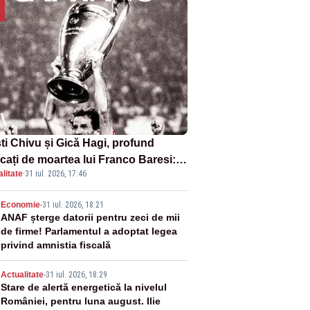
sti Chivu și Gică Hagi, profund
cați de moartea lui Franco Baresi:
litate
·
31 iul. 2026, 17:46
legendă a fotbalului mondial”
2
Economie
-
31 iul. 2026, 18:21
ANAF șterge datorii pentru zeci de mii
de firme! Parlamentul a adoptat legea
privind amnistia fiscală
3
Actualitate
-
31 iul. 2026, 18:29
Stare de alertă energetică la nivelul
României, pentru luna august. Ilie