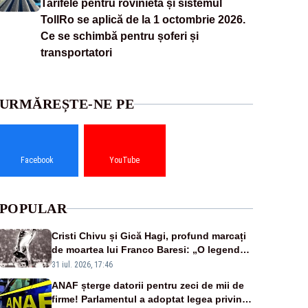
Tarifele pentru rovinietă și sistemul
TollRo se aplică de la 1 octombrie 2026.
Ce se schimbă pentru șoferi și
transportatori
URMĂREȘTE-NE PE
Facebook
YouTube
POPULAR
Cristi Chivu și Gică Hagi, profund marcați
de moartea lui Franco Baresi: „O legendă
a fotbalului mondial”
31 iul. 2026, 17:46
ANAF șterge datorii pentru zeci de mii de
firme! Parlamentul a adoptat legea privind