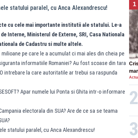
1
sele statului paralel, cu Anca Alexandrescu!
cte cu cele mai importante institutii ale statului. Le-a
 de Interne, Ministerul de Externe, SRI, Casa Nationala
ationala de Cadastru si multe altele.
 milioane pe care le a acumulat ci mai ales din cheia pe
 siguranta informatiile Romaniei? Au fost scoase din tara
Cri
mar
O intrebare la care autoritatile ar trebui sa raspunda
Actua
„O 
SESOFT? Apar numele lui Ponta si Ghita intr-o informare
in Campania electorala din SUA? Are de ce sa se teama
 SUA?
sele statului paralel, cu Anca Alexandrescu!