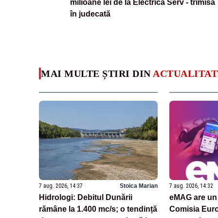
milioane lei de la Electrica Serv - trimisă
în judecată
MAI MULTE ȘTIRI DIN
ACTUALITAT
7 aug. 2026, 14:37
Stoica Marian
7 aug. 2026, 14:32
Hidrologi: Debitul Dunării
eMAG are un 
rămâne la 1.400 mc/s; o tendință
Comisia Euro