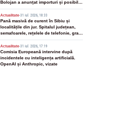
Bolojan a anunțat importuri și posibile
restricții – VIDEO
4
Actualitate
-
31 iul. 2026, 18:33
Pană masivă de curent în Sibiu și
localitățile din jur. Spitalul județean,
semafoarele, rețelele de telefonie, grav
afectate
5
Actualitate
-
31 iul. 2026, 17:19
Comisia Europeană intervine după
incidentele cu inteligența artificială.
OpenAI și Anthropic, vizate