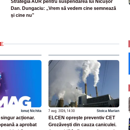
Strategia AUR pentru suspendarea lui Nicușor
Dan. Dungaciu: „Vrem să vedem cine semnează
și cine nu”
E
Ionuț Nichita
7 aug. 2026, 14:30
Stoica Marian
singur acționar.
ELCEN oprește preventiv CET
peană a aprobat
Grozăvești din cauza caniculei.