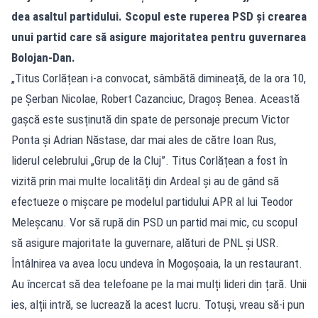
dea asaltul partidului. Scopul este ruperea PSD și crearea
unui partid care să asigure majoritatea pentru guvernarea
Bolojan-Dan.
„Titus Corlățean i-a convocat, sâmbătă dimineață, de la ora 10,
pe Șerban Nicolae, Robert Cazanciuc, Dragoș Benea. Această
gașcă este susținută din spate de personaje precum Victor
Ponta și Adrian Năstase, dar mai ales de către Ioan Rus,
liderul celebrului „Grup de la Cluj”. Titus Corlățean a fost în
vizită prin mai multe localități din Ardeal și au de gând să
efectueze o mișcare pe modelul partidului APR al lui Teodor
Meleșcanu. Vor să rupă din PSD un partid mai mic, cu scopul
să asigure majoritate la guvernare, alături de PNL și USR.
Întâlnirea va avea locu undeva în Mogoșoaia, la un restaurant.
Au încercat să dea telefoane pe la mai mulți lideri din țară. Unii
ies, alții intră, se lucrează la acest lucru. Totuși, vreau să-i pun