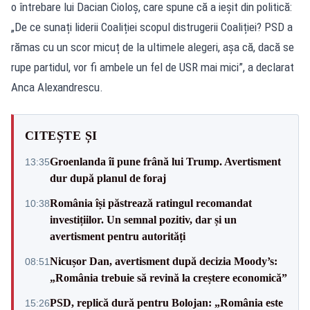
o întrebare lui Dacian Cioloș, care spune că a ieșit din politică:
„De ce sunați liderii Coaliției scopul distrugerii Coaliției? PSD a
rămas cu un scor micuț de la ultimele alegeri, așa că, dacă se
rupe partidul, vor fi ambele un fel de USR mai mici”, a declarat
Anca Alexandrescu.
CITEȘTE ȘI
Groenlanda îi pune frână lui Trump. Avertisment
13:35
dur după planul de foraj
România își păstrează ratingul recomandat
10:38
investițiilor. Un semnal pozitiv, dar și un
avertisment pentru autorități
Nicușor Dan, avertisment după decizia Moody’s:
08:51
„România trebuie să revină la creștere economică”
PSD, replică dură pentru Bolojan: „România este
15:26