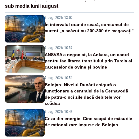
sub media lunii august
7 aug. 2026, 13:02
În intervalul orar de seară, consumul de
curent „a scăzut cu 200-300 de megawați”
7 aug. 2026, 10:57
ANSVSA a negociat, la Ankara, un acord
pentru facilitarea tranzitului prin Turcia al
carcaselor de ovine și bovine
7 aug. 2026, 10:51
Bolojan: Nivelul Dunării asigură o
funcționare a centralei de la Cernavodă
de patru-cinci zile dacă debitele vor
scădea
7 aug. 2026, 10:43
Criza din energie. Cine scapă de măsurile
de raționalizare impuse de Bolojan