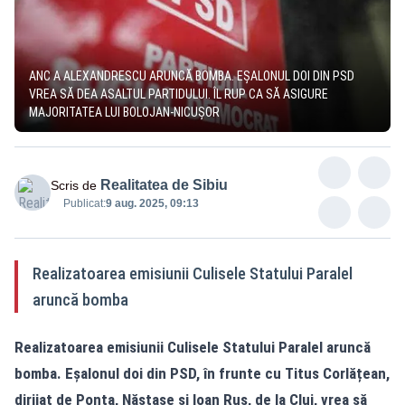
ANC A ALEXANDRESCU ARUNCĂ BOMBA. EȘALONUL DOI DIN PSD
VREA SĂ DEA ASALTUL PARTIDULUI. ÎL RUP CA SĂ ASIGURE
MAJORITATEA LUI BOLOJAN-NICUȘOR
Realitatea de Sibiu
Scris de
Publicat:
9 aug. 2025, 09:13
Realizatoarea emisiunii Culisele Statului Paralel
aruncă bomba
Realizatoarea emisiunii Culisele Statului Paralel aruncă
bomba. Eșalonul doi din PSD, în frunte cu Titus Corlățean,
dirijat de Ponta, Năstase și Ioan Rus, de la Cluj, vrea să