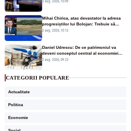
pierdute de fiecare român
2 aug. 2026, 10:09
Mihai Chirica, atac devastator la adresa
progresiștilor lui Bolojan: Trebuie să
protejăm și natura, dar nu șținem omaneii
2 aug. 2026, 10:12
în stare permanentă de alertă
Daniel Udrescu: De ce patrimoniul va
deveni conceptul central al economiei
viitoare?
2 aug. 2026, 09:22
CATEGORII POPULARE
Actualitate
Politica
Economie
Social