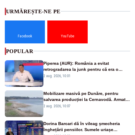
URMĂREȘTE-NE PE
Facebook
YouTube
POPULAR
Piperea (AUR): România a evitat
retrogradarea la junk pentru că era o
catastrofă pentru bănci și fondurile de
2 aug. 2026, 10:01
pensii
Mobilizare masivă pe Dunăre, pentru
salvarea producției la Cernavodă. Armata
va detona o stâncă și va devia apa
2 aug. 2026, 10:07
fluviului - IMAGINI AERIENE
Dorina Barcari dă în vileag șmecheria
înghețării pensiilor. Sumele uriașe