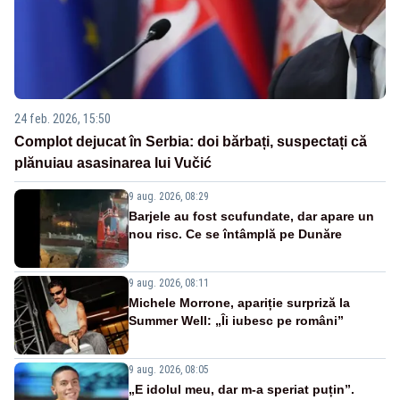
24 feb. 2026, 15:50
Complot dejucat în Serbia: doi bărbați, suspectați că
plănuiau asasinarea lui Vučić
9 aug. 2026, 08:29
Barjele au fost scufundate, dar apare un
nou risc. Ce se întâmplă pe Dunăre
9 aug. 2026, 08:11
Michele Morrone, apariție surpriză la
Summer Well: „Îi iubesc pe români”
9 aug. 2026, 08:05
„E idolul meu, dar m-a speriat puțin”.