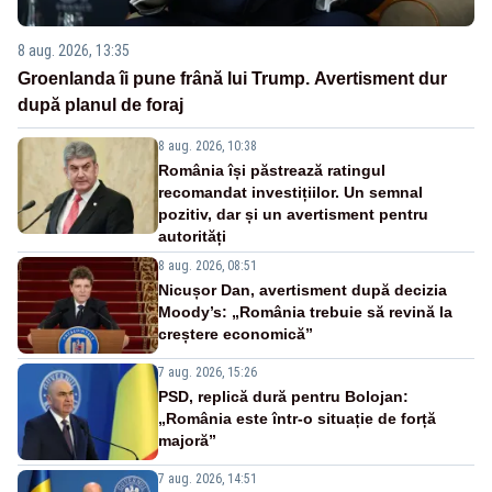
8 aug. 2026, 13:35
Groenlanda îi pune frână lui Trump. Avertisment dur
după planul de foraj
8 aug. 2026, 10:38
România își păstrează ratingul
recomandat investițiilor. Un semnal
pozitiv, dar și un avertisment pentru
autorități
8 aug. 2026, 08:51
Nicușor Dan, avertisment după decizia
Moody’s: „România trebuie să revină la
creștere economică”
7 aug. 2026, 15:26
PSD, replică dură pentru Bolojan:
„România este într-o situație de forță
majoră”
7 aug. 2026, 14:51