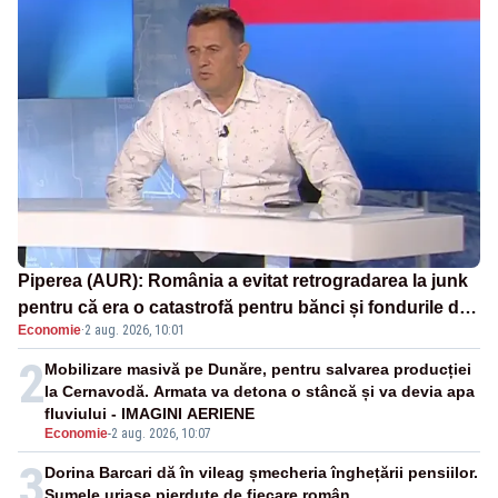
Piperea (AUR): România a evitat retrogradarea la junk
pentru că era o catastrofă pentru bănci și fondurile de
Economie
·
2 aug. 2026, 10:01
pensii
2
Mobilizare masivă pe Dunăre, pentru salvarea producției
la Cernavodă. Armata va detona o stâncă și va devia apa
fluviului - IMAGINI AERIENE
Economie
-
2 aug. 2026, 10:07
3
Dorina Barcari dă în vileag șmecheria înghețării pensiilor.
Sumele uriașe pierdute de fiecare român