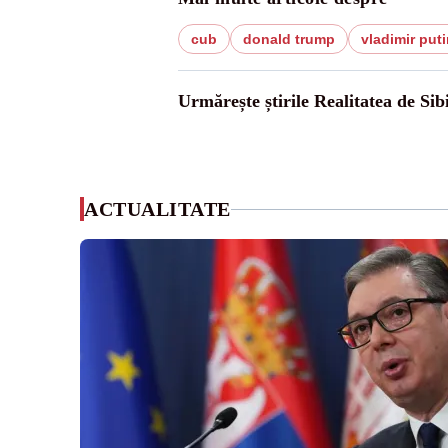
cub
donald trump
vladimir puti
Urmărește știrile Realitatea de Sib
ACTUALITATE