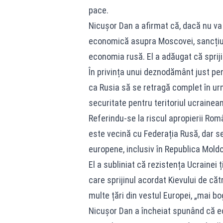
pace.
Nicușor Dan a afirmat că, dacă nu va 
economică asupra Moscovei, sancțiun
economia rusă. El a adăugat că spriji
În privința unui deznodământ just pe
ca Rusia să se retragă complet în urma
securitate pentru teritoriul ucrainea
Referindu-se la riscul apropierii Rom
este vecină cu Federația Rusă, dar se c
europene, inclusiv în Republica Moldo
El a subliniat că rezistența Ucrainei 
care sprijinul acordat Kievului de că
multe țări din vestul Europei, „mai b
Nicușor Dan a încheiat spunând că e