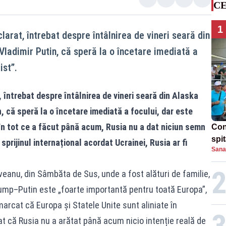
CE
1
arat, întrebat despre întâlnirea de vineri seară din
Vladimir Putin, că speră la o încetare imediată a
ist”.
 întrebat despre întâlnirea de vineri seară din Alaska
, că speră la o încetare imediată a focului, dar este
, în tot ce a făcut până acum, Rusia nu a dat niciun semn
Con
spi
 sprijinul internațional acordat Ucrainei, Rusia ar fi
Sana
eanu, din Sâmbăta de Sus, unde a fost alături de familie,
Trump–Putin este „foarte importantă pentru toată Europa”,
emarcat că Europa și Statele Unite sunt aliniate în
at că Rusia nu a arătat până acum nicio intenție reală de