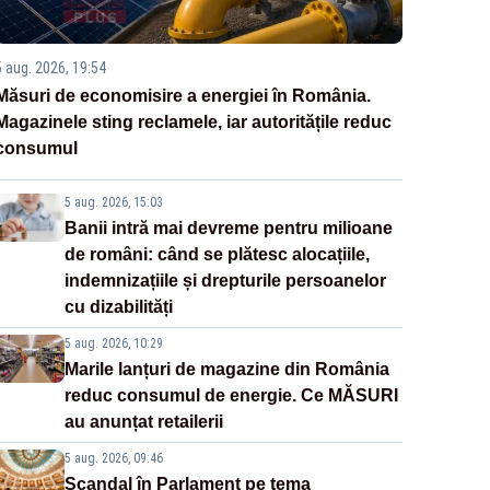
5 aug. 2026, 19:54
Măsuri de economisire a energiei în România.
Magazinele sting reclamele, iar autoritățile reduc
consumul
5 aug. 2026, 15:03
Banii intră mai devreme pentru milioane
de români: când se plătesc alocațiile,
indemnizațiile și drepturile persoanelor
cu dizabilități
5 aug. 2026, 10:29
Marile lanțuri de magazine din România
reduc consumul de energie. Ce MĂSURI
au anunțat retailerii
5 aug. 2026, 09:46
Scandal în Parlament pe tema