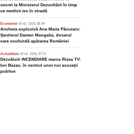
secret la Ministerul Dezvoltării în timp
ce medicii ies în stradă
4
Economie
-
30 iul. 2026, 08:09
Ancheta explozivă Ana Maria Păcuraru:
Șantierul Damen Mangalia, dosarul
care scufundă apărarea României
5
Actualitate
-
30 iul. 2026, 07:51
Dezvăluiri INCENDIARE marca Rizea TV:
Ion Bazac, în centrul unor noi acuzații
publice