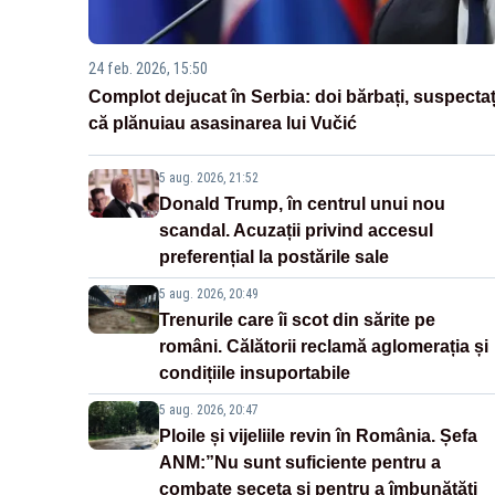
24 feb. 2026, 15:50
Complot dejucat în Serbia: doi bărbați, suspectaț
că plănuiau asasinarea lui Vučić
5 aug. 2026, 21:52
Donald Trump, în centrul unui nou
scandal. Acuzații privind accesul
preferențial la postările sale
5 aug. 2026, 20:49
Trenurile care îi scot din sărite pe
români. Călătorii reclamă aglomerația și
condițiile insuportabile
5 aug. 2026, 20:47
Ploile și vijeliile revin în România. Șefa
ANM:”Nu sunt suficiente pentru a
combate seceta și pentru a îmbunătăți