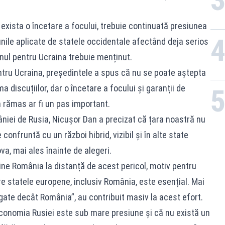
exista o încetare a focului, trebuie continuată presiunea
ile aplicate de statele occidentale afectând deja serios
nul pentru Ucraina trebuie menținut.
ntru Ucraina, președintele a spus că nu se poate aștepta
 discuțiilor, dar o încetare a focului și garanții de
n rămas ar fi un pas important.
âniei de Rusia, Nicușor Dan a precizat că țara noastră nu
onfruntă cu un război hibrid, vizibil și în alte state
va, mai ales înainte de alegeri.
ține România la distanță de acest pericol, motiv pentru
tre statele europene, inclusiv România, este esențial. Mai
ogate decât România”, au contribuit masiv la acest efort.
conomia Rusiei este sub mare presiune și că nu există un