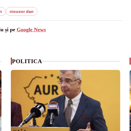
n
nicusor dan
iu și pe
Google News
POLITICA