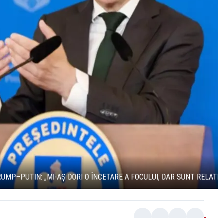
UMP–PUTIN: „MI-AȘ DORI O ÎNCETARE A FOCULUI, DAR SUNT RELAT