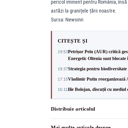
pericol iminent pentru România, însă f
astăzi la granițele țării noastre.
Sursa: Newsinn
CITEȘTE ȘI
Petrișor Peiu (AUR) critică ges
19:53
Energetic Oltenia sunt blocate în 
Strategia pentru biodiversitat
19:37
Vladimir Putin reorganizează A
17:15
Ilie Bolojan, discuții cu mediul
16:11
Distribuie articolul
Mai multe articole despre