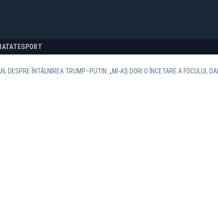
NATATE
SPORT
N, DESPRE ÎNTÂLNIREA TRUMP–PUTIN: „MI-AȘ DORI O ÎNCETARE A FOCULUI, DA