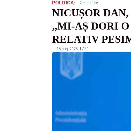
·
POLITICA
2 min citire
NICUȘOR DAN,
„MI-AȘ DORI O
RELATIV PESI
15 aug. 2025, 17:30