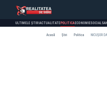
ULTIMELE ȘTIRI
ACTUALITATE
POLITICA
ECONOMIE
SOCIAL
SA
Acasă
Știri
Politica
NICUȘOR DA