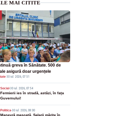
LE MAI CITITE
tinuă greva în Sănătate. 500 de
tale asigură doar urgențele
tate
·
30 iul. 2026, 07:51
2
Social
-
30 iul. 2026, 07:54
Fermierii ies în stradă, astăzi, în fața
Guvernului!
3
Politica
-
30 iul. 2026, 08:00
Manevră mascată. Salarii mărite în