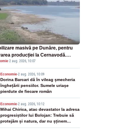
ilizare masivă pe Dunăre, pentru
varea producției la Cernavodă.
omie
·
2 aug. 2026, 10:07
ata va detona o stâncă și va devia
 fluviului - IMAGINI AERIENE
2
Economie
-
2 aug. 2026, 10:09
Dorina Barcari dă în vileag șmecheria
înghețării pensiilor. Sumele uriașe
pierdute de fiecare român
3
Economie
-
2 aug. 2026, 10:12
Mihai Chirica, atac devastator la adresa
progresiștilor lui Bolojan: Trebuie să
protejăm și natura, dar nu șținem
omaneii în stare permanentă de alertă