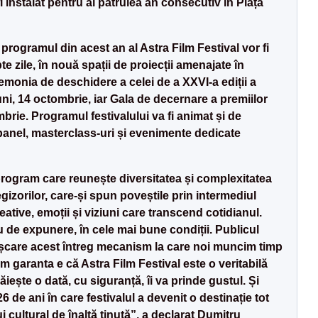
 instalat pentru al patrulea an consecutiv în Piața
 programul din acest an al Astra Film Festival vor fi
te zile, în nouă spații de proiecții amenajate în
remonia de deschidere a celei de a XXVI-a ediții a
uni, 14 octombrie, iar Gala de decernare a premiilor
rie. Programul festivalului va fi animat și de
 panel, masterclass-uri și evenimente dedicate
rogram care reunește diversitatea și complexitatea
regizorilor, care-și spun poveștile prin intermediul
eative, emoții și viziuni care transcend cotidianul.
iu de expunere, în cele mai bune condiții. Publicul
mișcare acest întreg mecanism la care noi muncim timp
m garanta e că Astra Film Festival este o veritabilă
ăiește o dată, cu siguranță, îi va prinde gustul. Și
 de ani în care festivalul a devenit o destinație tot
 cultural de înaltă ținută”, a declarat Dumitru