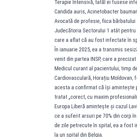
Terapie Intensivă, tatăl ei fusese infe
Candida auris, Acinetobacter baumann
Avocată de profesie, fiica bărbatului
Judecătoria Sectorului 1 atât pentru 
care a aflat că au fost infectate în sp
În ianuarie 2025, ea a transmis sesiz
venit din partea INSP, care a preciza
Medicul curant al pacientului, timp d
Cardiovasculară, Horațiu Moldovan, fo
acesta a confirmat că își amintește p
tratat „corect, cu maxim profesionali
Europa Liberă amintește și cazul Lavi
ce a suferit arsuri pe 70% din corp î
de zile petrecute în spital, ea a fost 
la un spital din Belgia.