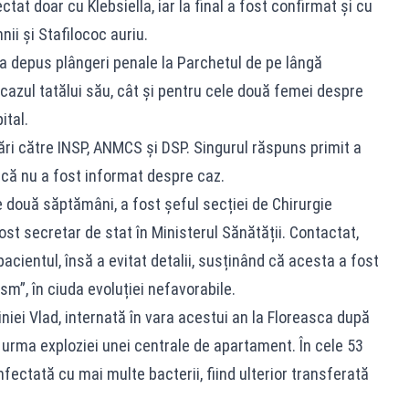
ctat doar cu Klebsiella, iar la final a fost confirmat și cu
ii și Stafilococ auriu.
 a depus plângeri penale la Parchetul de pe lângă
cazul tatălui său, cât și pentru cele două femei despre
ital.
ări către INSP, ANMCS și DSP. Singurul răspuns primit a
t că nu a fost informat despre caz.
e două săptămâni, a fost șeful secției de Chirurgie
st secretar de stat în Ministerul Sănătății. Contactat,
acientul, însă a evitat detalii, susținând că acesta a fost
sm”, în ciuda evoluției nefavorabile.
niei Vlad, internată în vara acestui an la Floreasca după
n urma exploziei unei centrale de apartament. În cele 53
infectată cu mai multe bacterii, fiind ulterior transferată