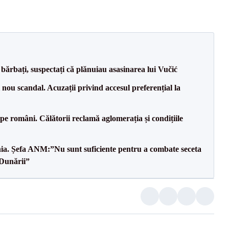
bărbați, suspectați că plănuiau asasinarea lui Vučić
ou scandal. Acuzații privind accesul preferențial la
e pe români. Călătorii reclamă aglomerația și condițiile
mânia. Șefa ANM:”Nu sunt suficiente pentru a combate seceta
 Dunării”