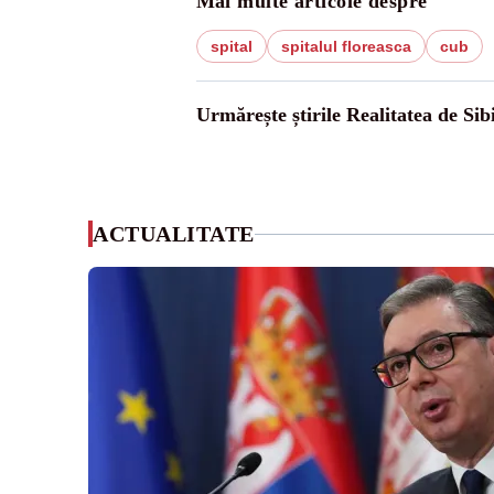
Mai multe articole despre
spital
spitalul floreasca
cub
Urmărește știrile Realitatea de Sib
ACTUALITATE