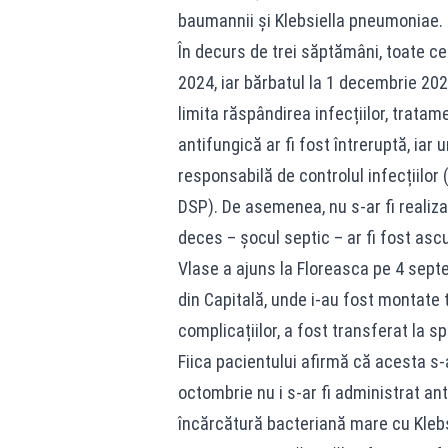
baumannii și Klebsiella pneumoniae.
În decurs de trei săptămâni, toate ce
2024, iar bărbatul la 1 decembrie 2024
limita răspândirea infecțiilor, tratam
antifungică ar fi fost întreruptă, iar 
responsabilă de controlul infecțiilor
DSP). De asemenea, nu s-ar fi realiza
deces – șocul septic – ar fi fost asc
Vlase a ajuns la Floreasca pe 4 septe
din Capitală, unde i-au fost montate tr
complicațiilor, a fost transferat la s
Fiica pacientului afirmă că acesta s-
octombrie nu i s-ar fi administrat ant
încărcătură bacteriană mare cu Klebs