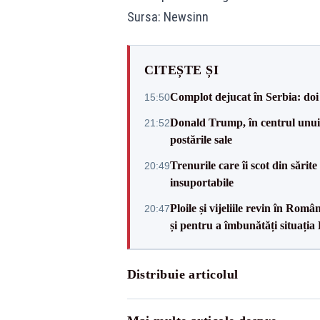
Sursa: Newsinn
CITEȘTE ȘI
Complot dejucat în Serbia: doi 
15:50
Donald Trump, în centrul unui n
21:52
postările sale
Trenurile care îi scot din sărit
20:49
insuportabile
Ploile și vijeliile revin în Ro
20:47
și pentru a îmbunătăți situația
Distribuie articolul