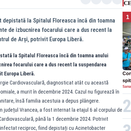
CE
1
t depistată la Spitalul Floreasca încă din toamna
inte de izbucnirea focarului care a dus recent la
trul de Arși, potrivit Europa Liberă.
istată la Spitalul Floreasca încă din toamna anului
ucnirea focarului care a dus recent la suspendarea
vit Europa Liberă.
Con
spi
urgie Cardiovasculară, diagnosticat atât cu această
Sana
ocomiale, a murit în decembrie 2024. Cazul nu figurează în
sanitare, însă familia acestuia a depus plângere.
n județul Vrancea, a fost internat la etajul 6 al corpului de
Cardiovasculară, până la 1 decembrie 2024. Potrivit
 infectat reciproc, fiind depistați cu Acinetobacter