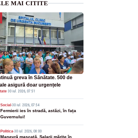
LE MAI CITITE
tinuă greva în Sănătate. 500 de
tale asigură doar urgențele
tate
·
30 iul. 2026, 07:51
2
Social
-
30 iul. 2026, 07:54
Fermierii ies în stradă, astăzi, în fața
Guvernului!
3
Politica
-
30 iul. 2026, 08:00
Manevră mascată. Salarii mărite în