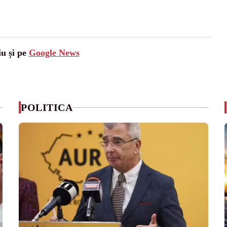
iu și pe
Google News
POLITICA