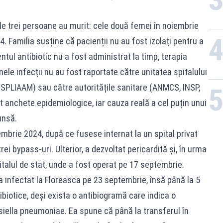
le trei persoane au murit: cele două femei în noiembrie
. Familia susține că pacienții nu au fost izolați pentru a
entul antibiotic nu a fost administrat la timp, terapia
unele infecții nu au fost raportate către unitatea spitalului
 (SPLIAAM) sau către autoritățile sanitare (ANMCS, INSP,
t anchete epidemiologice, iar cauza reală a cel puțin unui
unsă.
mbrie 2024, după ce fusese internat la un spital privat
ei bypass-uri. Ulterior, a dezvoltat pericardită și, în urma
pitalul de stat, unde a fost operat pe 17 septembrie.
a infectat la Floreasca pe 23 septembrie, însă până la 5
ibiotice, deși exista o antibiogramă care indica o
iella pneumoniae. Ea spune că până la transferul în