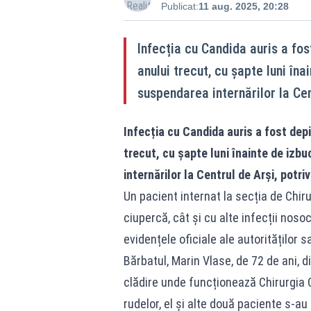
Publicat:
11 aug. 2025, 20:28
Infecția cu Candida auris a fos
anului trecut, cu șapte luni îna
suspendarea internărilor la Cen
Infecția cu Candida auris a fost dep
trecut, cu șapte luni înainte de izb
internărilor la Centrul de Arși, potri
Un pacient internat la secția de Chir
ciupercă, cât și cu alte infecții nos
evidențele oficiale ale autorităților 
Bărbatul, Marin Vlase, de 72 de ani, di
clădire unde funcționează Chirurgia 
rudelor, el și alte două paciente s-au