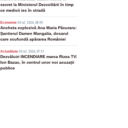
secret la Ministerul Dezvoltării în timp
ce medicii ies în stradă
4
Economie
-
30 iul. 2026, 08:09
Ancheta explozivă Ana Maria Păcuraru:
Șantierul Damen Mangalia, dosarul
care scufundă apărarea României
5
Actualitate
-
30 iul. 2026, 07:51
Dezvăluiri INCENDIARE marca Rizea TV:
Ion Bazac, în centrul unor noi acuzații
publice