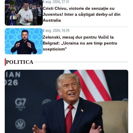
8 aug. 2026, 17:31
Cristi Chivu, victorie de senzație cu
Juventus! Inter a câștigat derby-ul din
Australia
8 aug. 2026, 16:39
Zelenski, mesaj dur pentru Vučić la
Belgrad: „Ucraina nu are timp pentru
scepticism”
POLITICA