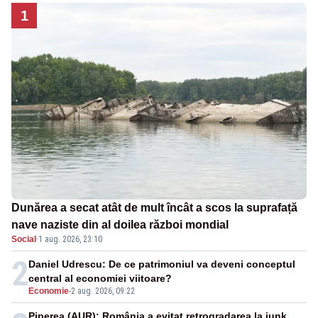
1
Dunărea a secat atât de mult încât a scos la suprafață
nave naziste din al doilea război mondial
Social
·
1 aug. 2026, 23:10
2
Daniel Udrescu: De ce patrimoniul va deveni conceptul
central al economiei viitoare?
Economie
-
2 aug. 2026, 09:22
Piperea (AUR): România a evitat retrogradarea la junk