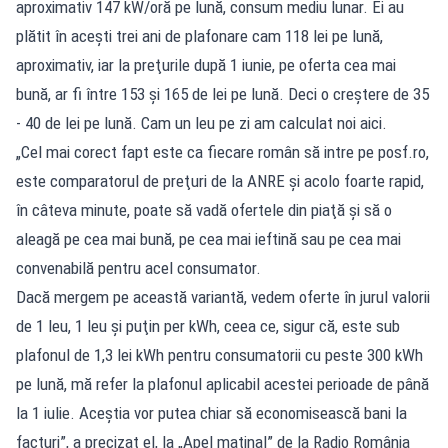
aproximativ 147 kW/oră pe lună, consum mediu lunar. Ei au
plătit în aceşti trei ani de plafonare cam 118 lei pe lună,
aproximativ, iar la preţurile după 1 iunie, pe oferta cea mai
bună, ar fi între 153 şi 165 de lei pe lună. Deci o creştere de 35
- 40 de lei pe lună. Cam un leu pe zi am calculat noi aici.
„Cel mai corect fapt este ca fiecare român să intre pe posf.ro,
este comparatorul de preţuri de la ANRE şi acolo foarte rapid,
în câteva minute, poate să vadă ofertele din piaţă şi să o
aleagă pe cea mai bună, pe cea mai ieftină sau pe cea mai
convenabilă pentru acel consumator.
Dacă mergem pe această variantă, vedem oferte în jurul valorii
de 1 leu, 1 leu şi puţin per kWh, ceea ce, sigur că, este sub
plafonul de 1,3 lei kWh pentru consumatorii cu peste 300 kWh
pe lună, mă refer la plafonul aplicabil acestei perioade de până
la 1 iulie. Aceştia vor putea chiar să economisească bani la
facturi”, a precizat el, la „Apel matinal” de la Radio România