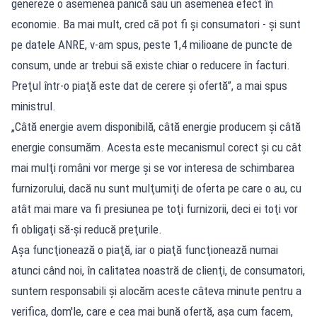
genereze o asemenea panică sau un asemenea efect în
economie. Ba mai mult, cred că pot fi şi consumatori - şi sunt
pe datele ANRE, v-am spus, peste 1,4 milioane de puncte de
consum, unde ar trebui să existe chiar o reducere în facturi.
Preţul într-o piaţă este dat de cerere şi ofertă”, a mai spus
ministrul.
„Câtă energie avem disponibilă, câtă energie producem şi câtă
energie consumăm. Acesta este mecanismul corect şi cu cât
mai mulţi români vor merge şi se vor interesa de schimbarea
furnizorului, dacă nu sunt mulţumiţi de oferta pe care o au, cu
atât mai mare va fi presiunea pe toţi furnizorii, deci ei toţi vor
fi obligaţi să-şi reducă preţurile.
Aşa funcţionează o piaţă, iar o piaţă funcţionează numai
atunci când noi, în calitatea noastră de clienţi, de consumatori,
suntem responsabili şi alocăm aceste câteva minute pentru a
verifica, dom'le, care e cea mai bună ofertă, aşa cum facem,