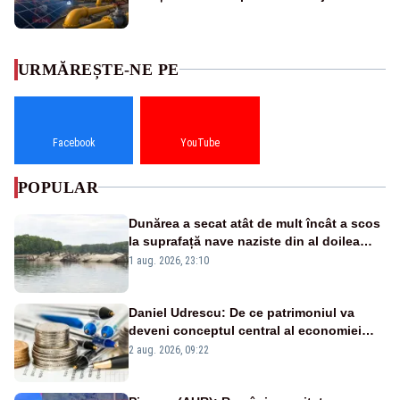
URMĂREȘTE-NE PE
Facebook
YouTube
POPULAR
Dunărea a secat atât de mult încât a scos
la suprafață nave naziste din al doilea
război mondial
1 aug. 2026, 23:10
Daniel Udrescu: De ce patrimoniul va
deveni conceptul central al economiei
viitoare?
2 aug. 2026, 09:22