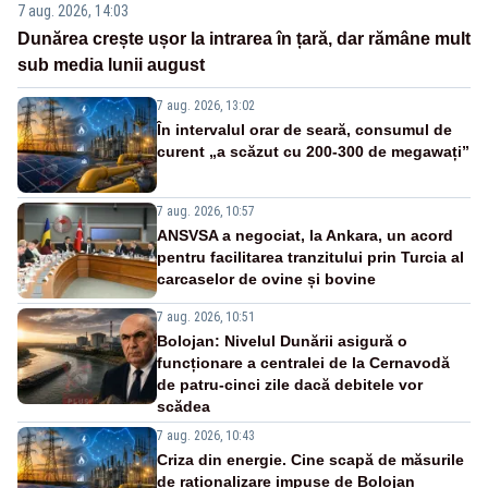
7 aug. 2026, 14:03
Dunărea crește ușor la intrarea în țară, dar rămâne mult
sub media lunii august
7 aug. 2026, 13:02
În intervalul orar de seară, consumul de
curent „a scăzut cu 200-300 de megawați”
7 aug. 2026, 10:57
ANSVSA a negociat, la Ankara, un acord
pentru facilitarea tranzitului prin Turcia al
carcaselor de ovine și bovine
7 aug. 2026, 10:51
Bolojan: Nivelul Dunării asigură o
funcționare a centralei de la Cernavodă
de patru-cinci zile dacă debitele vor
scădea
7 aug. 2026, 10:43
Criza din energie. Cine scapă de măsurile
de raționalizare impuse de Bolojan