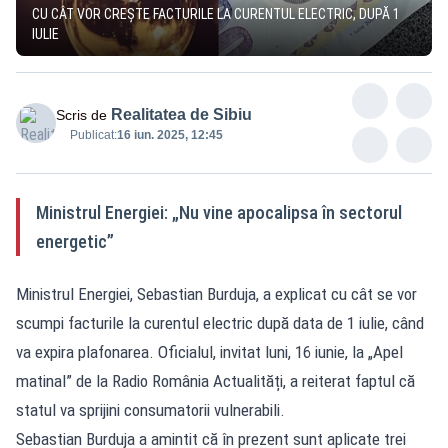
CU CÂT VOR CREȘTE FACTURILE LA CURENTUL ELECTRIC, DUPĂ 1
IULIE
Realitatea de Sibiu
Scris de
Publicat:
16 iun. 2025, 12:45
Ministrul Energiei: „Nu vine apocalipsa în sectorul
energetic”
Ministrul Energiei, Sebastian Burduja, a explicat cu cât se vor
scumpi facturile la curentul electric după data de 1 iulie, când
va expira plafonarea. Oficialul, invitat luni, 16 iunie, la „Apel
matinal” de la Radio România Actualități, a reiterat faptul că
statul va sprijini consumatorii vulnerabili.
Sebastian Burduja a amintit că în prezent sunt aplicate trei