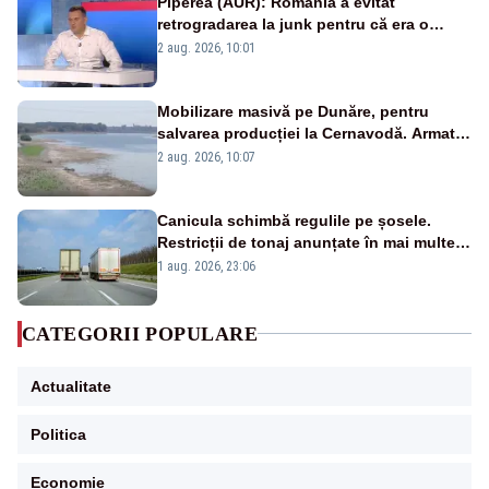
Piperea (AUR): România a evitat
retrogradarea la junk pentru că era o
catastrofă pentru bănci și fondurile de
2 aug. 2026, 10:01
pensii
Mobilizare masivă pe Dunăre, pentru
salvarea producției la Cernavodă. Armata
va detona o stâncă și va devia apa
2 aug. 2026, 10:07
fluviului - IMAGINI AERIENE
Canicula schimbă regulile pe șosele.
Restricții de tonaj anunțate în mai multe
județe
1 aug. 2026, 23:06
CATEGORII POPULARE
Actualitate
Politica
Economie