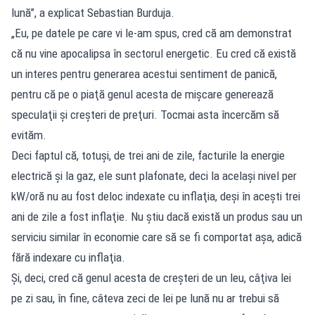
lună”, a explicat Sebastian Burduja.
„Eu, pe datele pe care vi le-am spus, cred că am demonstrat
că nu vine apocalipsa în sectorul energetic. Eu cred că există
un interes pentru generarea acestui sentiment de panică,
pentru că pe o piaţă genul acesta de mişcare generează
speculaţii şi creşteri de preţuri. Tocmai asta încercăm să
evităm.
Deci faptul că, totuşi, de trei ani de zile, facturile la energie
electrică şi la gaz, ele sunt plafonate, deci la acelaşi nivel per
kW/oră nu au fost deloc indexate cu inflaţia, deşi în aceşti trei
ani de zile a fost inflaţie. Nu ştiu dacă există un produs sau un
serviciu similar în economie care să se fi comportat aşa, adică
fără indexare cu inflaţia.
Şi, deci, cred că genul acesta de creşteri de un leu, câţiva lei
pe zi sau, în fine, câteva zeci de lei pe lună nu ar trebui să