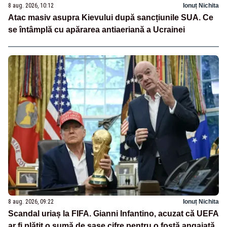
8 aug. 2026, 10:12
Ionuț Nichita
Atac masiv asupra Kievului după sancțiunile SUA. Ce
se întâmplă cu apărarea antiaeriană a Ucrainei
8 aug. 2026, 09:22
Ionuț Nichita
Scandal uriaș la FIFA. Gianni Infantino, acuzat că UEFA
ar fi plătit o sumă de șase cifre pentru o fostă angajată