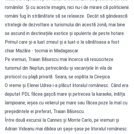
românilor. Și cu aceste imagini, nici nu-i de mirare că politicienii
români fug în străinătate să se relaxeze. Decât să gândească
strategii de dezvoltare a turismului din acestă zonă, mai bine
se ascund in destinațiile exotice și opulente de peste hotare.
Primul care și-a luat zmeul și a luat-o la sănătoasa a fost
chiar Mazăre - tocmai in Madagascar.
Pe vremuri, Traian Băsescu mai încerca să resusciteze
turismul din Neptun, petrecându-și vacanțele în vila de
protocol cu plajă privată. Seara, se ospăta la Cireșica.
O vreme și Elenei Udrea i-a plăcut litoralul românesc. Când era
deputat PDL făcea gașcă mare și petrecea la karaoke, înălța
lampioane, ieșea cu velierul pe mare sau făcea poze la mal cu
președintele ei preferat, Traian Băsescu.
Între două excursii la Cannes și Monte Carlo, pe vremuri și
Adrian Videanu mai dădea un șașe-șase pe litoralul românesc.