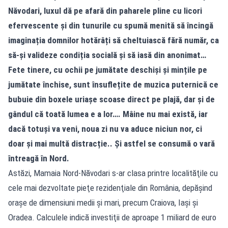
Năvodari, luxul dă pe afară din paharele pline cu licori
efervescente și din tunurile cu spumă menită să încingă
imaginația domnilor hotărâți să cheltuiască fără număr, ca
să-și valideze condiția socială și să iasă din anonimat…
Fete tinere, cu ochii pe jumătate deschiși și mințile pe
jumătate închise, sunt însuflețite de muzica puternică ce
bubuie din boxele uriașe scoase direct pe plajă, dar și de
gândul că toată lumea e a lor…. Mâine nu mai există, iar
dacă totuși va veni, noua zi nu va aduce niciun nor, ci
doar și mai multă distracție.. Și astfel se consumă o vară
întreagă în Nord.
Astăzi, Mamaia Nord-Năvodari s-ar clasa printre localităţile cu
cele mai dezvoltate pieţe rezidenţiale din România, depăşind
oraşe de dimensiuni medii şi mari, precum Craiova, Iaşi şi
Oradea. Calculele indică investiţii de aproa­pe 1 miliard de euro