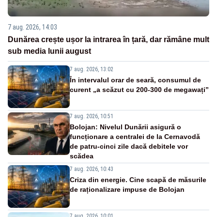
7 aug. 2026, 14:03
Dunărea crește ușor la intrarea în țară, dar rămâne mult
sub media lunii august
7 aug. 2026, 13:02
În intervalul orar de seară, consumul de
curent „a scăzut cu 200-300 de megawați”
7 aug. 2026, 10:51
Bolojan: Nivelul Dunării asigură o
funcționare a centralei de la Cernavodă
de patru-cinci zile dacă debitele vor
scădea
7 aug. 2026, 10:43
Criza din energie. Cine scapă de măsurile
de raționalizare impuse de Bolojan
7 aug. 2026, 10:01