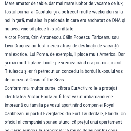
Mare amator de table, dar mai mare iubitor de vacante de lux,
fostul primar al Capitalei și-a petrecut multe weekenduri și la
noi în țară, mai ales în perioada în care era anchetat de DNA și
nu avea voie să plece în străinătate.
Victor Ponta, Crin Antonescu, Călin Popescu Tăriceanu sau
Liviu Dragnea au fost mereu atrași de destinații de vacanță
mai exotice. Lui Ponta, de exemplu, îi place mult America. Dar
și mai mult îi place luxul - pe vremea când era premier, micul
Titulescu și-ar fi petrecut un concediu la bordul luxosului vas
de croazieră Oasis of the Seas.
Conform mai multor surse, cărora EurActiv.ro le-a protejat
identitatea, Victor Ponta ar fi fost văzut îmbarcându-se
împreună cu familia pe vasul aparținând companiei Royal
Caribbean, în portul Everglades din Fort Lauderdale, Florida. Un
oficial al companiei spunea atunci că prețul unui apartament
pe Oasis ajungea la aproximativ 6 mii de dolari pentru două