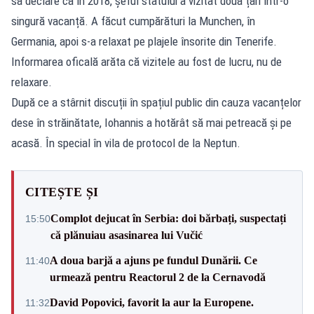
să declare că în 2018, șeful statului a vizitat două țări într-o
singură vacanță. A făcut cumpărături la Munchen, în
Germania, apoi s-a relaxat pe plajele însorite din Tenerife.
Informarea oficală arăta că vizitele au fost de lucru, nu de
relaxare.
După ce a stârnit discuții în spațiul public din cauza vacanțelor
dese în străinătate, Iohannis a hotărât să mai petreacă și pe
acasă. În special în vila de protocol de la Neptun.
CITEȘTE ȘI
Complot dejucat în Serbia: doi bărbați, suspectați
15:50
că plănuiau asasinarea lui Vučić
A doua barjă a ajuns pe fundul Dunării. Ce
11:40
urmează pentru Reactorul 2 de la Cernavodă
David Popovici, favorit la aur la Europene.
11:32