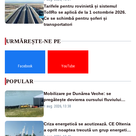
Tarifele pentru rovinietă și sistemul
TollRo se aplică de la 1 octombrie 2026.
Ce se schimbă pentru șoferi și
transportatori
URMĂREȘTE-NE PE
Facebook
YouTube
POPULAR
Mobilizare pe Dunărea Veche: se
pregătește devierea cursului fluviului
către Cernavodă – VIDEO
1 aug. 2026, 13:38
Criza energetică se acutizează. CE Oltenia
a oprit noaptea trecută un grup energetic
de la Rovinari