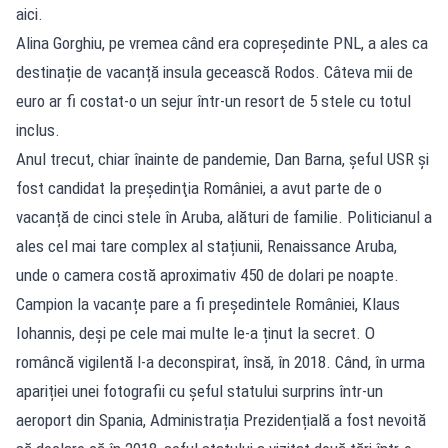
aici.
Alina Gorghiu, pe vremea când era copreședinte PNL, a ales ca
destinație de vacanță insula gecească Rodos. Câteva mii de
euro ar fi costat-o un sejur într-un resort de 5 stele cu totul
inclus.
Anul trecut, chiar înainte de pandemie, Dan Barna, şeful USR şi
fost candidat la preşedinţia României, a avut parte de o
vacanță de cinci stele în Aruba, alături de familie. Politicianul a
ales cel mai tare complex al stațiunii, Renaissance Aruba,
unde o camera costă aproximativ 450 de dolari pe noapte.
Campion la vacanțe pare a fi președintele României, Klaus
Iohannis, deși pe cele mai multe le-a ținut la secret. O
româncă vigilentă l-a deconspirat, însă, în 2018. Când, în urma
apariției unei fotografii cu șeful statului surprins într-un
aeroport din Spania, Administrația Prezidențială a fost nevoită