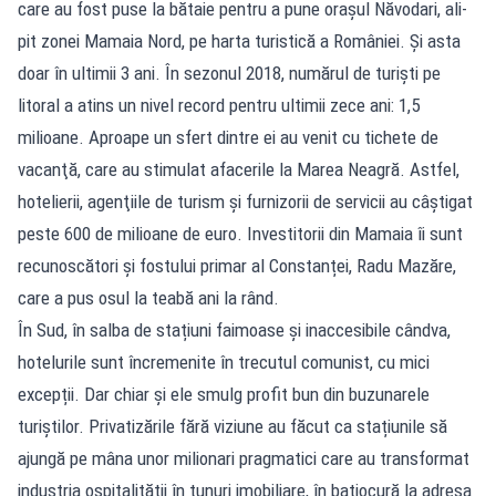
care au fost puse la bătaie pentru a pune oraşul Năvodari, ali­
pit zonei Mamaia Nord, pe harta turistică a României. Și asta
doar în ultimii 3 ani. În sezonul 2018, numărul de turişti pe
litoral a atins un nivel record pentru ultimii zece ani: 1,5
milioane. Aproape un sfert dintre ei au venit cu tichete de
vacanţă, care au stimulat afacerile la Marea Neagră. Astfel,
hotelierii, agenţiile de turism şi furnizorii de servicii au câştigat
peste 600 de milioane de euro. Investitorii din Mamaia îi sunt
recunoscători și fostului primar al Constanței, Radu Mazăre,
care a pus osul la teabă ani la rând.
În Sud, în salba de stațiuni faimoase și inaccesibile cândva,
hotelurile sunt încremenite în trecutul comunist, cu mici
excepții. Dar chiar și ele smulg profit bun din buzunarele
turiștilor. Privatizările fără viziune au făcut ca stațiunile să
ajungă pe mâna unor milionari pragmatici care au transformat
industria ospitalității în tunuri imobiliare, în batjocură la adresa