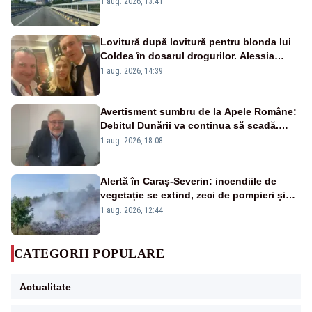
1 aug. 2026, 13:41
Lovitură după lovitură pentru blonda lui
Coldea în dosarul drogurilor. Alessia
Păcuraru explică decizia magistraților
1 aug. 2026, 14:39
Avertisment sumbru de la Apele Române:
Debitul Dunării va continua să scadă.
Cernavodă s-ar putea închide în 4 zile
1 aug. 2026, 18:08
Alertă în Caraș-Severin: incendiile de
vegetație se extind, zeci de pompieri și
silvicultori se luptă cu flăcările - VIDEO
1 aug. 2026, 12:44
CATEGORII POPULARE
Actualitate