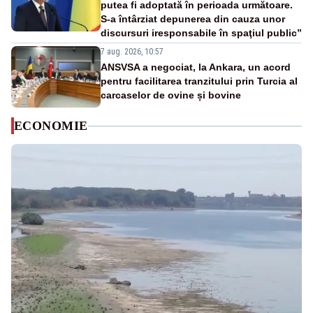
putea fi adoptată în perioada următoare.
S-a întârziat depunerea din cauza unor
discursuri iresponsabile în spaţiul public”
7 aug. 2026, 10:57
ANSVSA a negociat, la Ankara, un acord
pentru facilitarea tranzitului prin Turcia al
carcaselor de ovine și bovine
ECONOMIE