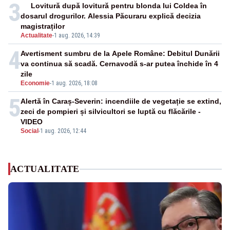
3
Lovitură după lovitură pentru blonda lui Coldea în
dosarul drogurilor. Alessia Păcuraru explică decizia
magistraților
Actualitate
-
1 aug. 2026, 14:39
4
Avertisment sumbru de la Apele Române: Debitul Dunării
va continua să scadă. Cernavodă s-ar putea închide în 4
zile
Economie
-
1 aug. 2026, 18:08
5
Alertă în Caraș-Severin: incendiile de vegetație se extind,
zeci de pompieri și silvicultori se luptă cu flăcările -
VIDEO
Social
-
1 aug. 2026, 12:44
ACTUALITATE