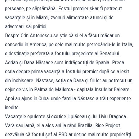
persoane, pe săptămână. Fostul premier și-ar fi petrecut
vacanțele și în Miami, zvonuri alimentate atunci și de
adversarii săi politici.
Despre Crin Antonescu se știe că și el a făcut măcar un
concediu în America, pe cele mai multe petrecându-le în Italia,
o destinație preferată a fostului președinte al Senatului.
Adrian și Dana Năstase sunt îndrăgostiți de Spania. Presa
scria despre prima vacanță a fostului premier după ce a ieșit
din închisoare. Năstase, soția sa Dana și fiii lor au petrecut un
sejur de vis în Palma de Mallorca - capitala Insulelor Baleare.
Apoi au ajuns în Cuba, unde familia Năstase a trăit experiențe
inedite.
Vacanțele opulente și exotice îi plăceau și lui Liviu Dragnea.
Vară sau iarnă, el a ales ani la rând Brazilia. Rise Project
dezvăluia că fostul șef al PSD ar deține mai multe proprietăți