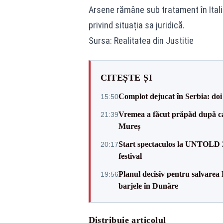
Arsene rămâne sub tratament în Italia
privind situația sa juridică.
Sursa: Realitatea din Justitie
CITEȘTE ȘI
Complot dejucat în Serbia: doi 
15:50
Vremea a făcut prăpăd după cani
21:39
Mureș
Start spectaculos la UNTOLD 20
20:17
festival
Planul decisiv pentru salvarea
19:56
barjele în Dunăre
Distribuie articolul