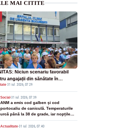
LE MAI CITITE
ITAS: Niciun scenariu favorabil
ru angajații din sănătate în
tate
·
31 iul. 2026, 07:29
ectul Legii salarizării
2
Social
-
31 iul. 2026, 07:39
ANM a emis cod galben și cod
portocaliu de caniculă. Temperaturile
urcă până la 38 de grade, iar nopțile
devin tropicale
Actualitate
-
31 iul. 2026, 07:40