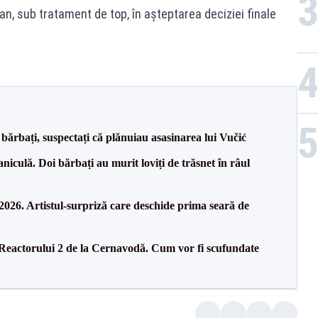
n, sub tratament de top, în așteptarea deciziei finale
bărbați, suspectați că plănuiau asasinarea lui Vučić
culă. Doi bărbați au murit loviți de trăsnet în râul
26. Artistul-surpriză care deschide prima seară de
 Reactorului 2 de la Cernavodă. Cum vor fi scufundate