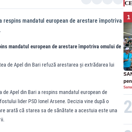
CE
1
a, a respins mandatul european de arestare împotriva
.
espins mandatul european de arestare împotriva omului de
tea de Apel din Bari refuză arestarea și extrădarea lui
SAN
pent
Sana
proi
ea de Apel din Bari a respins mandatul european de
ostului lider PSD Ionel Arsene. Decizia vine după o
re arată că starea sa de sănătate a acestuia este una
ii.