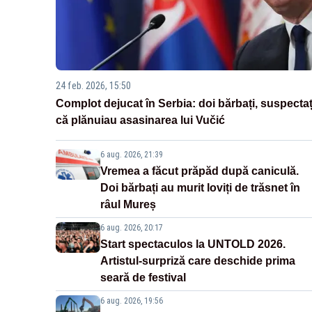
24 feb. 2026, 15:50
Complot dejucat în Serbia: doi bărbați, suspectaț
că plănuiau asasinarea lui Vučić
6 aug. 2026, 21:39
Vremea a făcut prăpăd după caniculă.
Doi bărbați au murit loviți de trăsnet în
râul Mureș
6 aug. 2026, 20:17
Start spectaculos la UNTOLD 2026.
Artistul-surpriză care deschide prima
seară de festival
6 aug. 2026, 19:56