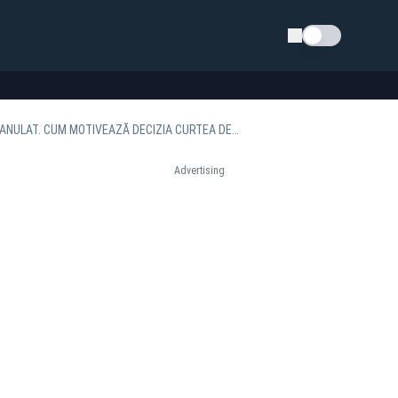
Schimba tema
DECIZIE ISTORICĂ! MANDATUL EUROPEAN DE ARESTARE PE NUMELE LUI IONEL ARSENE, ANULAT. CUM MOTIVEAZĂ DECIZIA CURTEA DE APEL DIN BARI
Advertising