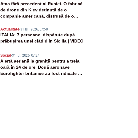
3
Atac fără precedent al Rusiei. O fabrică
de drone din Kiev deținută de o
companie americană, distrusă de o
rachetă rusească
4
Actualitate
-
31 iul. 2026, 07:50
ITALIA: 7 persoane, dispărute după
prăbușirea unei clădiri în Sicilia | VIDEO
5
Social
-
31 iul. 2026, 07:24
Alertă aeriană la graniță pentru a treia
oară în 24 de ore. Două aeronave
Eurofighter britanice au fost ridicate de
la sol