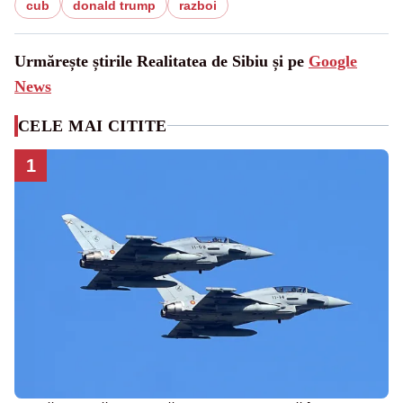
cub
donald trump
razboi
Urmărește știrile Realitatea de Sibiu și pe
Google
News
CELE MAI CITITE
1