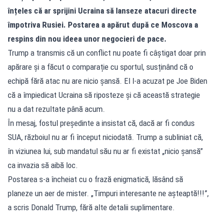
înțeles că ar sprijini Ucraina să lanseze atacuri directe
împotriva Rusiei. Postarea a apărut după ce Moscova a
respins din nou ideea unor negocieri de pace.
Trump a transmis că un conflict nu poate fi câștigat doar prin
apărare și a făcut o comparație cu sportul, susținând că o
echipă fără atac nu are nicio șansă. El l-a acuzat pe Joe Biden
că a împiedicat Ucraina să riposteze și că această strategie
nu a dat rezultate până acum.
În mesaj, fostul președinte a insistat că, dacă ar fi condus
SUA, războiul nu ar fi început niciodată. Trump a subliniat că,
în viziunea lui, sub mandatul său nu ar fi existat „nicio șansă”
ca invazia să aibă loc.
Postarea s-a încheiat cu o frază enigmatică, lăsând să
planeze un aer de mister. „Timpuri interesante ne așteaptă!!!”,
a scris Donald Trump, fără alte detalii suplimentare.