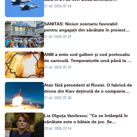
Eurofighter britanice au fost ridicate de la
31 iul. 2026, 07:24
sol
SANITAS: Niciun scenariu favorabil
pentru angajații din sănătate în proiectul
Legii salarizării
31 iul. 2026, 07:29
ANM a emis cod galben și cod portocaliu
de caniculă. Temperaturile urcă până la 38
de grade, iar nopțile devin tropicale
31 iul. 2026, 07:39
Atac fără precedent al Rusiei. O fabrică de
drone din Kiev deținută de o companie
americană, distrusă de o rachetă
31 iul. 2026, 07:40
rusească
Lia Olguța Vasilescu: ”Ce se întâmplă în
sănătate este o bătaie de joc. Se
guvernează extraordinar de prost”
30 iul. 2026, 23:24