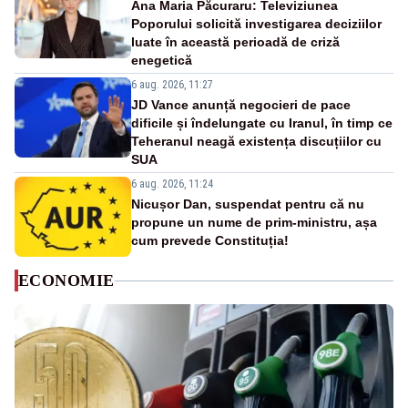
Ana Maria Păcuraru: Televiziunea
Poporului solicită investigarea deciziilor
luate în această perioadă de criză
enegetică
6 aug. 2026, 11:27
JD Vance anunță negocieri de pace
dificile și îndelungate cu Iranul, în timp ce
Teheranul neagă existența discuțiilor cu
SUA
6 aug. 2026, 11:24
Nicușor Dan, suspendat pentru că nu
propune un nume de prim-ministru, așa
cum prevede Constituția!
ECONOMIE