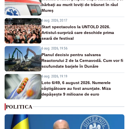
bărbați au murit loviți de trăsnet în râul
Mureș
6 aug. 2026, 20:17
Start spectaculos la UNTOLD 2026.
Artistul-surpriză care deschide prima
seară de festival
6 aug. 2026, 19:56
Planul decisiv pentru salvarea
Reactorului 2 de la Cernavodă. Cum vor fi
scufundate barjele în Dunăre
6 aug. 2026, 19:19
Loto 6/49, 6 august 2026. Numerele
câștigătoare au fost anunțate. Miza
depășește 9 milioane de euro
POLITICA