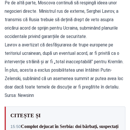
Pe de altă parte, Moscova continuă să respingă ideea unor
negocieri directe. Ministrul rus de externe, Serghei Lavrov, a
transmis că Rusia trebuie să dețină drept de veto asupra
oricărui acord de sprijin pentru Ucraina, subminând planurile
occidentale privind garanțiile de securitate.
Lavrov a avertizat că desfășurarea de trupe europene pe
teritoriul ucrainean, după un eventual acord, ar fi privită ca o
intervenție străină și ar fi „total inacceptabilă” pentru Kremlin.
În plus, acesta a exclus posibilitatea unei întâlniri Putin-
Zelenski, subliniind că un asemenea summit ar putea avea loc
doar dacă toate temele de discuție ar fi pregătite în detaliu.
Sursa: Newsinn
CITEȘTE ȘI
Complot dejucat în Serbia: doi bărbați, suspectați
15:50