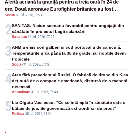
Alertă aeriană la graniță pentru a treia oară în 24 de
ore. Două aeronave Eurofighter britanice au fost
Social
·
31 iul. 2026, 07:24
ridicate de la sol
2
SANITAS: Niciun scenariu favorabil pentru angajații din
sănătate în proiectul Legii salarizării
Sanatate
-
31 iul. 2026, 07:29
3
ANM a emis cod galben și cod portocaliu de caniculă.
Temperaturile urcă până la 38 de grade, iar nopțile devin
tropicale
Social
-
31 iul. 2026, 07:39
4
Atac fără precedent al Rusiei. O fabrică de drone din Kiev
deținută de o companie americană, distrusă de o rachetă
rusească
Actualitate
-
31 iul. 2026, 07:40
5
Lia Olguța Vasilescu: ”Ce se întâmplă în sănătate este o
bătaie de joc. Se guvernează extraordinar de prost”
Politica
-
30 iul. 2026, 23:24