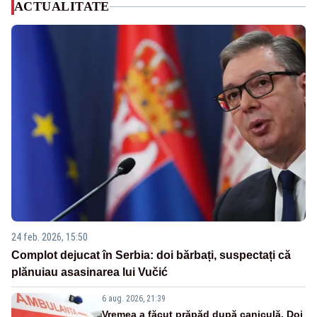
ACTUALITATE
24 feb. 2026, 15:50
Complot dejucat în Serbia: doi bărbați, suspectați că
plănuiau asasinarea lui Vučić
6 aug. 2026, 21:39
Vremea a făcut prăpăd după caniculă. Doi