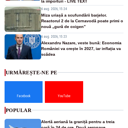
la importuri - LIVE TEXT
6 aug. 2026, 15:24
Miza uriașă a scufundării barjelor.
Reactorul 2 de la Cernavodă poate primi o
nouă „gură de oxigen”
6 aug. 2026, 15:23
Alexandru Nazare, veste bună: Economia
României va crește în 2027, iar inflația va
scădea
URMĂREȘTE-NE PE
Facebook
YouTube
POPULAR
Alertă aeriană la graniță pentru a treia
oară în 24 de ore. Două aeronave