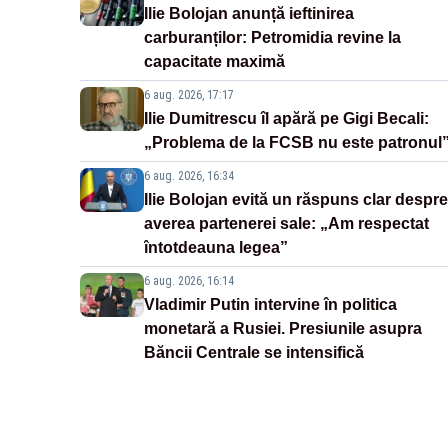
Ilie Bolojan anunță ieftinirea
carburanților: Petromidia revine la
capacitate maximă
6 aug. 2026, 17:17
Ilie Dumitrescu îl apără pe Gigi Becali:
„Problema de la FCSB nu este patronul
6 aug. 2026, 16:34
Ilie Bolojan evită un răspuns clar despre
averea partenerei sale: „Am respectat
întotdeauna legea”
6 aug. 2026, 16:14
Vladimir Putin intervine în politica
monetară a Rusiei. Presiunile asupra
Băncii Centrale se intensifică