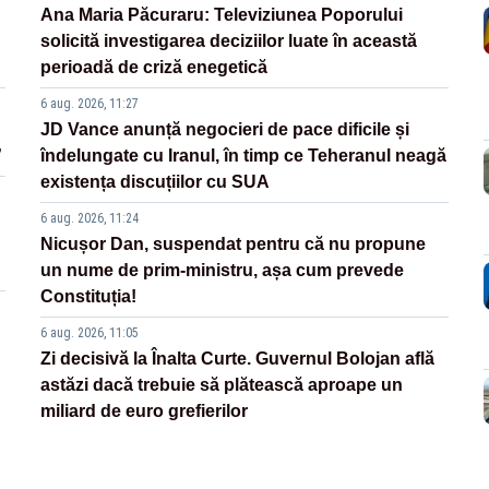
Ana Maria Păcuraru: Televiziunea Poporului
solicită investigarea deciziilor luate în această
perioadă de criză enegetică
6 aug. 2026, 11:27
JD Vance anunță negocieri de pace dificile și
”
îndelungate cu Iranul, în timp ce Teheranul neagă
existența discuțiilor cu SUA
6 aug. 2026, 11:24
Nicușor Dan, suspendat pentru că nu propune
un nume de prim-ministru, așa cum prevede
Constituția!
6 aug. 2026, 11:05
Zi decisivă la Înalta Curte. Guvernul Bolojan află
astăzi dacă trebuie să plătească aproape un
miliard de euro grefierilor