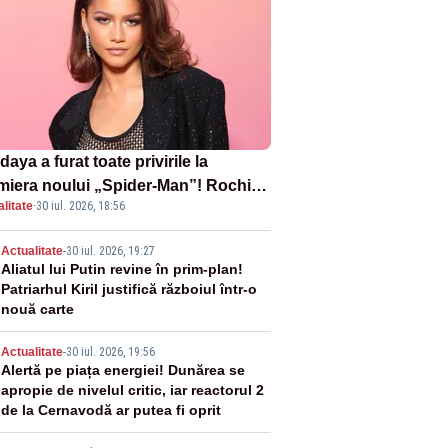
aya a furat toate privirile la
miera noului „Spider-Man”! Rochia
litate
·
30 iul. 2026, 18:56
pirată de pânza de păianjen a făcut
zație
2
Actualitate
-
30 iul. 2026, 19:27
Aliatul lui Putin revine în prim-plan!
Patriarhul Kiril justifică războiul într-o
nouă carte
3
Actualitate
-
30 iul. 2026, 19:56
Alertă pe piața energiei! Dunărea se
apropie de nivelul critic, iar reactorul 2
de la Cernavodă ar putea fi oprit