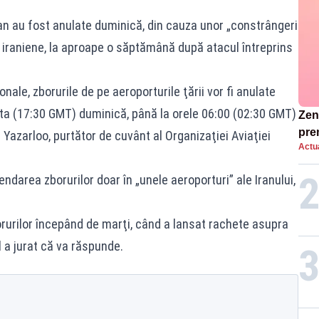
Iran au fost anulate duminică, din cauza unor „constrângeri
e iraniene, la aproape o săptămână după atacul întreprins
ale, zborurile de pe aeroporturile ţării vor fi anulate
ta (17:30 GMT) duminică, până la orele 06:00 (02:30 GMT)
Zend
pre
 Yazarloo, purtător de cuvânt al Organizaţiei Aviaţiei
Actua
ins
sen
ndarea zborurilor doar în „unele aeroporturi” ale Iranului,
borurilor începând de marţi, când a lansat rachete asupra
ul a jurat că va răspunde.