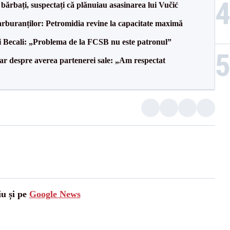
bărbați, suspectați că plănuiau asasinarea lui Vučić
carburanților: Petromidia revine la capacitate maximă
gi Becali: „Problema de la FCSB nu este patronul”
lar despre averea partenerei sale: „Am respectat
iu și pe
Google News