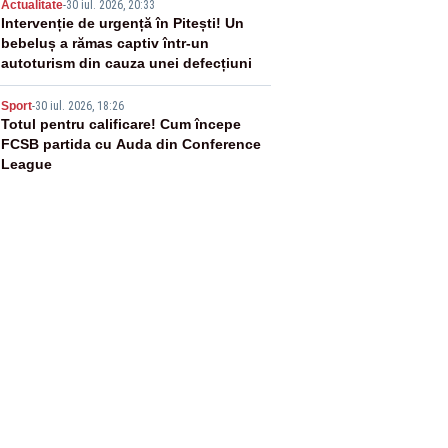
4
Actualitate
-
30 iul. 2026, 20:33
Intervenție de urgență în Pitești! Un
bebeluș a rămas captiv într-un
autoturism din cauza unei defecțiuni
5
Sport
-
30 iul. 2026, 18:26
Totul pentru calificare! Cum începe
FCSB partida cu Auda din Conference
League