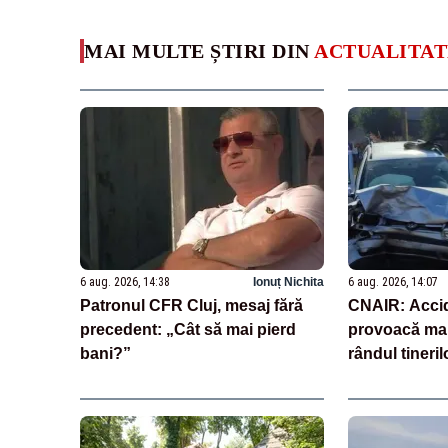
MAI MULTE ȘTIRI DIN
ACTUALITAT
6 aug. 2026, 14:38
Ionuț Nichita
6 aug. 2026, 14:07
Patronul CFR Cluj, mesaj fără
CNAIR: Accid
precedent: „Cât să mai pierd
provoacă mai
bani?”
rândul tineril
tuberculoza ș