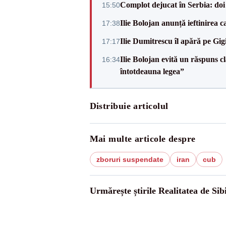
Complot dejucat în Serbia: doi 
15:50
Ilie Bolojan anunță ieftinirea 
17:38
Ilie Dumitrescu îl apără pe Gi
17:17
Ilie Bolojan evită un răspuns c
16:34
întotdeauna legea”
Distribuie articolul
Mai multe articole despre
zboruri suspendate
iran
cub
Urmărește știrile Realitatea de Sib