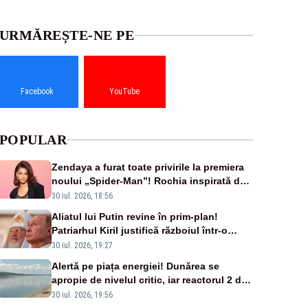
URMĂREȘTE-NE PE
Facebook
YouTube
POPULAR
Zendaya a furat toate privirile la premiera
noului „Spider-Man”! Rochia inspirată de
pânza de păianjen a făcut senzație
30 iul. 2026, 18:56
Aliatul lui Putin revine în prim-plan!
Patriarhul Kiril justifică războiul într-o
nouă carte
30 iul. 2026, 19:27
Alertă pe piața energiei! Dunărea se
apropie de nivelul critic, iar reactorul 2 de
la Cernavodă ar putea fi oprit
30 iul. 2026, 19:56