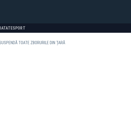
NATATE
SPORT
SUSPENDĂ TOATE ZBORURILE DIN ȚARĂ