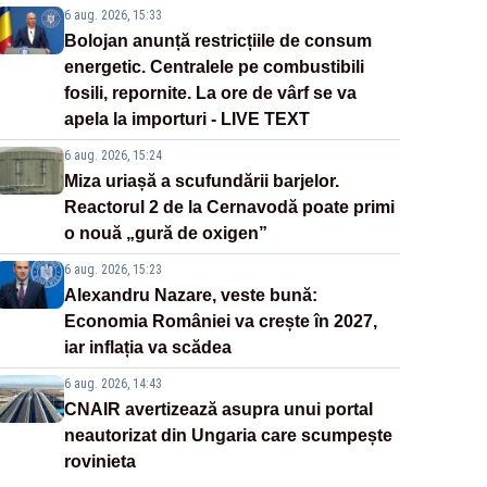
6 aug. 2026, 15:33
Bolojan anunță restricțiile de consum
energetic. Centralele pe combustibili
fosili, repornite. La ore de vârf se va
apela la importuri - LIVE TEXT
6 aug. 2026, 15:24
Miza uriașă a scufundării barjelor.
Reactorul 2 de la Cernavodă poate primi
o nouă „gură de oxigen”
6 aug. 2026, 15:23
Alexandru Nazare, veste bună:
Economia României va crește în 2027,
iar inflația va scădea
6 aug. 2026, 14:43
CNAIR avertizează asupra unui portal
neautorizat din Ungaria care scumpește
rovinieta