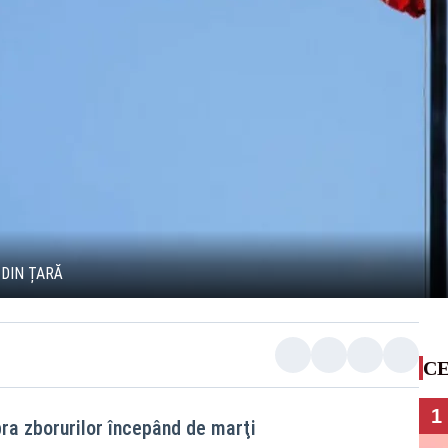
DIN ȚARĂ
CE
1
upra zborurilor începând de marţi