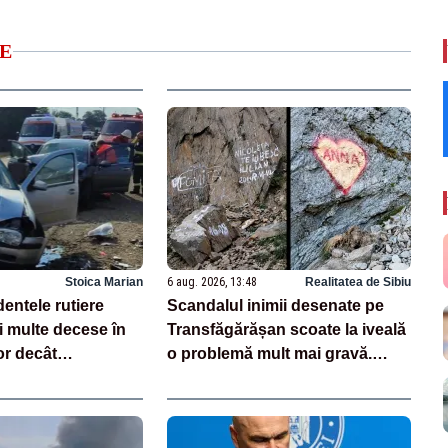
E
Stoica Marian
6 aug. 2026, 13:48
Realitatea de Sibiu
entele rutiere
Scandalul inimii desenate pe
 multe decese în
Transfăgărășan scoate la iveală
or decât
o problemă mult mai gravă.
i drogurile
Ghizii montani: „Nu este un caz
izolat”