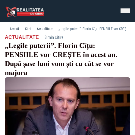
Acasă
Știri
Actualitate
„Legile puterii”. Florin Cîțu: PENSIILE vor CREȘTE în acest an. După șase luni vom ști cu cât se vor majora
·
ACTUALITATE
3 min citire
„Legile puterii”. Florin Cîțu:
PENSIILE vor CREȘTE în acest an.
După șase luni vom ști cu cât se vor
majora