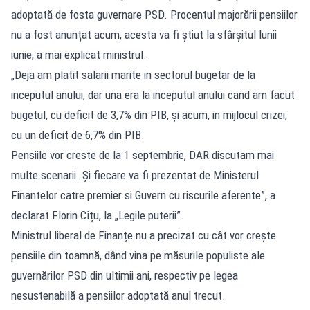
adoptată de fosta guvernare PSD. Procentul majorării pensiilor
nu a fost anunțat acum, acesta va fi știut la sfârșitul lunii
iunie, a mai explicat ministrul.
„Deja am platit salarii marite in sectorul bugetar de la
inceputul anului, dar una era la inceputul anului cand am facut
bugetul, cu deficit de 3,7% din PIB, și acum, in mijlocul crizei,
cu un deficit de 6,7% din PIB.
Pensiile vor creste de la 1 septembrie, DAR discutam mai
multe scenarii. Și fiecare va fi prezentat de Ministerul
Finantelor catre premier si Guvern cu riscurile aferente”, a
declarat Florin Cîțu, la „Legile puterii”.
Ministrul liberal de Finanțe nu a precizat cu cât vor crește
pensiile din toamnă, dând vina pe măsurile populiste ale
guvernărilor PSD din ultimii ani, respectiv pe legea
nesustenabilă a pensiilor adoptată anul trecut.