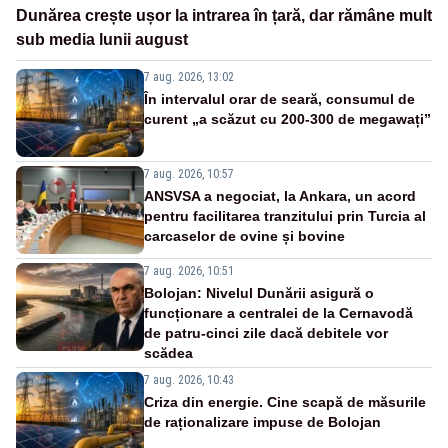
Dunărea crește ușor la intrarea în țară, dar rămâne mult
sub media lunii august
7 aug. 2026, 13:02
În intervalul orar de seară, consumul de
curent „a scăzut cu 200-300 de megawați”
7 aug. 2026, 10:57
ANSVSA a negociat, la Ankara, un acord
pentru facilitarea tranzitului prin Turcia al
carcaselor de ovine și bovine
7 aug. 2026, 10:51
Bolojan: Nivelul Dunării asigură o
funcționare a centralei de la Cernavodă
de patru-cinci zile dacă debitele vor
scădea
7 aug. 2026, 10:43
Criza din energie. Cine scapă de măsurile
de raționalizare impuse de Bolojan