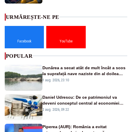
URMĂREȘTE-NE PE
Facebook
YouTube
POPULAR
Dunărea a secat atât de mult încât a scos
la suprafață nave naziste din al doilea
război mondial
1 aug. 2026, 23:10
Daniel Udrescu: De ce patrimoniul va
deveni conceptul central al economiei
viitoare?
2 aug. 2026, 09:22
Piperea (AUR): România a evitat