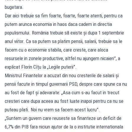
bugetara.
Dar aici trebuie sa fim foarte, foarte, foarte atenti, pentru ca
putem arunca economia in haos daca cadem in directia
populismului. România trebuie să existe și dupa 1 septembrie
anul viitor. Ca sa putem sa platim pensii, salarii, trebuie sa le
facem cu o economie stabila, care creste, care aloca
resursele in zonele productive, altfel nu ajungem nicaieri”, a
explicat Florin Cîțu la „Legile puterii”.
Ministrul Finantelor a acuzat din nou cresterile de salarii și
pensii facute in timpul guvernarii PSD, despre care spune ca nu
au fost de fapt și adevarate: „Asa cum s-au facut in trecut
cresteri care dupa aceea au fost luate inapoi pentru ca nu se
puteau plati. Noi nu vrem sa facem acest lucru”.
„Suntem un guvern care reuseste sa finanteze un deficit de
6,7% din PIB fara niciun ajutor de la o institutie internationala