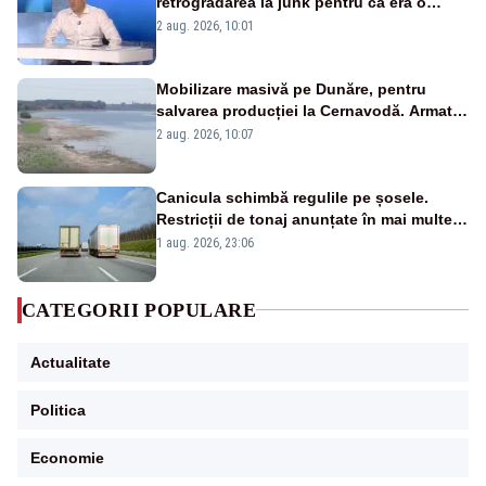
retrogradarea la junk pentru că era o
catastrofă pentru bănci și fondurile de
2 aug. 2026, 10:01
pensii
Mobilizare masivă pe Dunăre, pentru
salvarea producției la Cernavodă. Armata
va detona o stâncă și va devia apa
2 aug. 2026, 10:07
fluviului - IMAGINI AERIENE
Canicula schimbă regulile pe șosele.
Restricții de tonaj anunțate în mai multe
județe
1 aug. 2026, 23:06
CATEGORII POPULARE
Actualitate
Politica
Economie