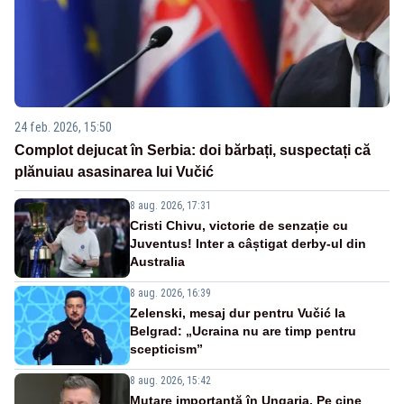
24 feb. 2026, 15:50
Complot dejucat în Serbia: doi bărbați, suspectați că
plănuiau asasinarea lui Vučić
8 aug. 2026, 17:31
Cristi Chivu, victorie de senzație cu
Juventus! Inter a câștigat derby-ul din
Australia
8 aug. 2026, 16:39
Zelenski, mesaj dur pentru Vučić la
Belgrad: „Ucraina nu are timp pentru
scepticism”
8 aug. 2026, 15:42
Mutare importantă în Ungaria. Pe cine