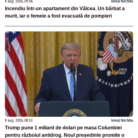
8 aug. 2026, 09:06
Ionuț Nichita
Incendiu într-un apartament din Vâlcea. Un bărbat a
murit, iar o femeie a fost evacuată de pompieri
8 aug. 2026, 08:53
Ionuț Nichita
Trump pune 1 miliard de dolari pe masa Columbiei
pentru războiul antidrog. Noul președinte promite o