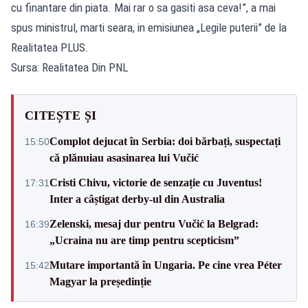
cu finantare din piata. Mai rar o sa gasiti asa ceva!”, a mai
spus ministrul, marti seara, in emisiunea „Legile puterii” de la
Realitatea PLUS.
Sursa: Realitatea Din PNL
CITEȘTE ȘI
Complot dejucat în Serbia: doi bărbați, suspectați
15:50
că plănuiau asasinarea lui Vučić
Cristi Chivu, victorie de senzație cu Juventus!
17:31
Inter a câștigat derby-ul din Australia
Zelenski, mesaj dur pentru Vučić la Belgrad:
16:39
„Ucraina nu are timp pentru scepticism”
Mutare importantă în Ungaria. Pe cine vrea Péter
15:42
Magyar la președinție