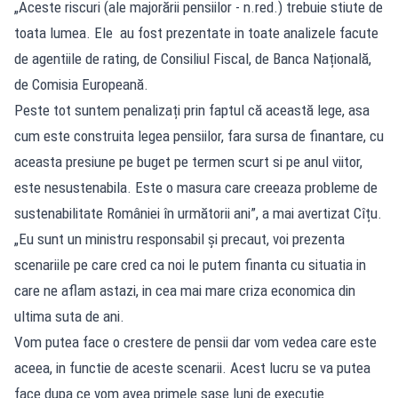
„Aceste riscuri (ale majorării pensiilor - n.red.) trebuie stiute de
toata lumea. Ele au fost prezentate in toate analizele facute
de agentiile de rating, de Consiliul Fiscal, de Banca Națională,
de Comisia Europeană.
Peste tot suntem penalizați prin faptul că această lege, asa
cum este construita legea pensiilor, fara sursa de finantare, cu
aceasta presiune pe buget pe termen scurt si pe anul viitor,
este nesustenabila. Este o masura care creeaza probleme de
sustenabilitate României în următorii ani”, a mai avertizat Cîțu.
„Eu sunt un ministru responsabil și precaut, voi prezenta
scenariile pe care cred ca noi le putem finanta cu situatia in
care ne aflam astazi, in cea mai mare criza economica din
ultima suta de ani.
Vom putea face o crestere de pensii dar vom vedea care este
aceea, in functie de aceste scenarii. Acest lucru se va putea
face dupa ce vom avea primele sase luni de executie