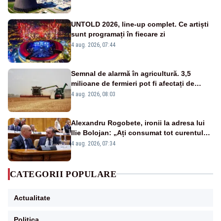
UNTOLD 2026, line-up complet. Ce artiști
sunt programați în fiecare zi
4 aug. 2026, 07:44
Semnal de alarmă în agricultură. 3,5
milioane de fermieri pot fi afectați de
strategia pentru conservarea
4 aug. 2026, 08:03
biodiversității
Alexandru Rogobete, ironii la adresa lui
Ilie Bolojan: „Ați consumat tot curentul
urmărind șobolani imaginari”
4 aug. 2026, 07:34
CATEGORII POPULARE
Actualitate
Politica