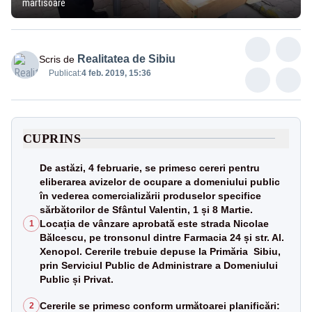
martisoare
Realitatea de Sibiu
Scris de
Publicat:
4 feb. 2019, 15:36
CUPRINS
De astăzi, 4 februarie, se primesc cereri pentru
eliberarea avizelor de ocupare a domeniului public
în vederea comercializării produselor specifice
sărbătorilor de Sfântul Valentin, 1 și 8 Martie.
Locația de vânzare aprobată este strada Nicolae
1
Bălcescu, pe tronsonul dintre Farmacia 24 și str. Al.
Xenopol. Cererile trebuie depuse la Primăria Sibiu,
prin Serviciul Public de Administrare a Domeniului
Public și Privat.
Cererile se primesc conform următoarei planificări:
2