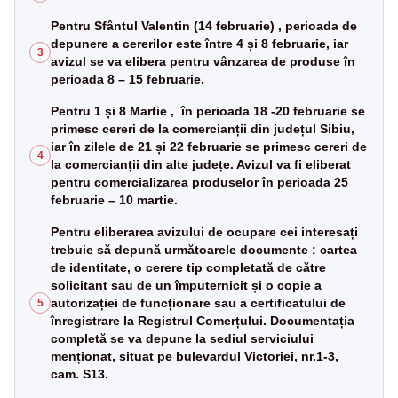
Pentru Sfântul Valentin (14 februarie) , perioada de
depunere a cererilor este între 4 și 8 februarie, iar
3
avizul se va elibera pentru vânzarea de produse în
perioada 8 – 15 februarie.
Pentru 1 și 8 Martie , în perioada 18 -20 februarie se
primesc cereri de la comercianții din județul Sibiu,
iar în zilele de 21 și 22 februarie se primesc cereri de
4
la comercianții din alte județe. Avizul va fi eliberat
pentru comercializarea produselor în perioada 25
februarie – 10 martie.
Pentru eliberarea avizului de ocupare cei interesați
trebuie să depună următoarele documente : cartea
de identitate, o cerere tip completată de către
solicitant sau de un împuternicit și o copie a
autorizației de funcționare sau a certificatului de
5
înregistrare la Registrul Comerțului. Documentația
completă se va depune la sediul serviciului
menționat, situat pe bulevardul Victoriei, nr.1-3,
cam. S13.