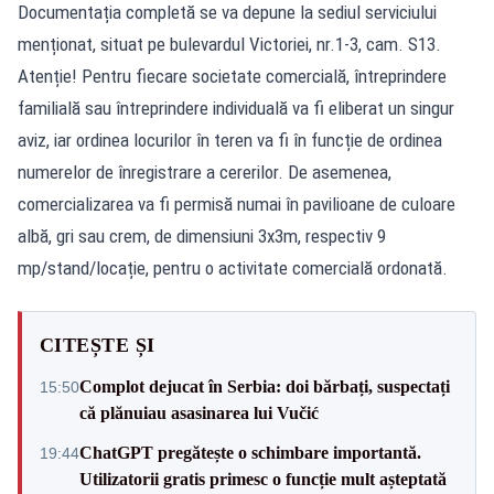
Documentația completă se va depune la sediul serviciului
menționat, situat pe bulevardul Victoriei, nr.1-3, cam. S13.
Atenție! Pentru fiecare societate comercială, întreprindere
familială sau întreprindere individuală va fi eliberat un singur
aviz, iar ordinea locurilor în teren va fi în funcție de ordinea
numerelor de înregistrare a cererilor. De asemenea,
comercializarea va fi permisă numai în pavilioane de culoare
albă, gri sau crem, de dimensiuni 3x3m, respectiv 9
mp/stand/locație, pentru o activitate comercială ordonată.
CITEȘTE ȘI
Complot dejucat în Serbia: doi bărbați, suspectați
15:50
că plănuiau asasinarea lui Vučić
ChatGPT pregătește o schimbare importantă.
19:44
Utilizatorii gratis primesc o funcție mult așteptată