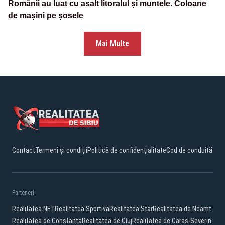
Românii au luat cu asalt litoralul și muntele. Coloane
de mașini pe șosele
Mai Multe
Contact
Termeni și condiții
Politică de confidențialitate
Cod de conduită
Parteneri:
Realitatea.NET
Realitatea Sportiva
Realitatea Star
Realitatea de Neamt
Realitatea de Constanta
Realitatea de Cluj
Realitatea de Caras-Severin