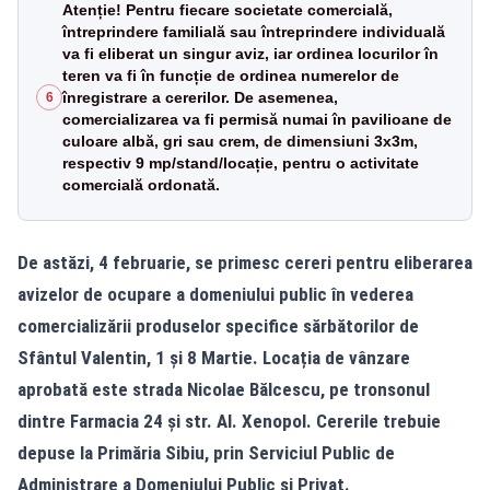
Atenție! Pentru fiecare societate comercială,
întreprindere familială sau întreprindere individuală
va fi eliberat un singur aviz, iar ordinea locurilor în
teren va fi în funcție de ordinea numerelor de
înregistrare a cererilor. De asemenea,
6
comercializarea va fi permisă numai în pavilioane de
culoare albă, gri sau crem, de dimensiuni 3x3m,
respectiv 9 mp/stand/locație, pentru o activitate
comercială ordonată.
De astăzi, 4 februarie, se primesc cereri pentru eliberarea
avizelor de ocupare a domeniului public în vederea
comercializării produselor specifice sărbătorilor de
Sfântul Valentin, 1 și 8 Martie. Locația de vânzare
aprobată este strada Nicolae Bălcescu, pe tronsonul
dintre Farmacia 24 și str. Al. Xenopol. Cererile trebuie
depuse la Primăria
Sibiu, prin Serviciul Public de
Administrare a Domeniului Public și Privat.