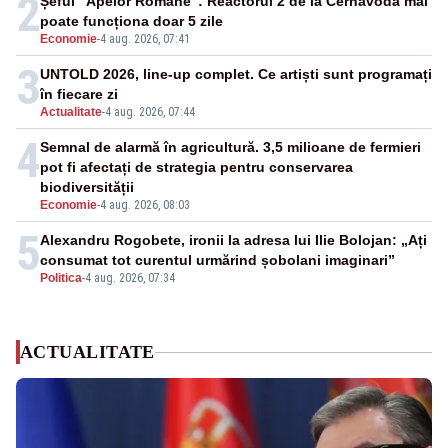
2
Șeful "Apelor Române": Reactorul 2 de la Cernavodă mai
poate funcționa doar 5 zile
Economie
-
4 aug. 2026, 07:41
3
UNTOLD 2026, line-up complet. Ce artiști sunt programați
în fiecare zi
Actualitate
-
4 aug. 2026, 07:44
4
Semnal de alarmă în agricultură. 3,5 milioane de fermieri
pot fi afectați de strategia pentru conservarea
biodiversității
Economie
-
4 aug. 2026, 08:03
5
Alexandru Rogobete, ironii la adresa lui Ilie Bolojan: „Ați
consumat tot curentul urmărind șobolani imaginari”
Politica
-
4 aug. 2026, 07:34
ACTUALITATE