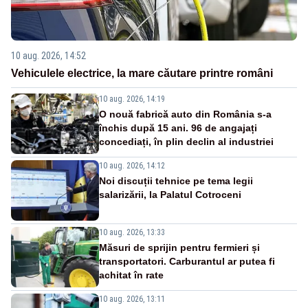
10 aug. 2026, 14:52
Vehiculele electrice, la mare căutare printre români
10 aug. 2026, 14:19
O nouă fabrică auto din România s-a
închis după 15 ani. 96 de angajați
concediați, în plin declin al industriei
10 aug. 2026, 14:12
Noi discuții tehnice pe tema legii
salarizării, la Palatul Cotroceni
10 aug. 2026, 13:33
Măsuri de sprijin pentru fermieri și
transportatori. Carburantul ar putea fi
achitat în rate
10 aug. 2026, 13:11