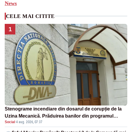
News
CELE MAI CITITE
1
Stenograme incendiare din dosarul de corupție de la
Uzina Mecanică. Prăduirea banilor din programul
Social
·
4 aug. 2026, 07:37
SAFE, interceptată de DNA