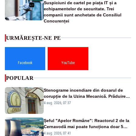
Suspiciuni de cartel pe piața IT și a
echipamentelor de securitate. Trei
companii sunt anchetate de Consiliul
Concurenței
URMĂREȘTE-NE PE
Facebook
YouTube
POPULAR
Stenograme incendiare din dosarul de
corupție de la Uzina Mecanică. Prăduirea
banilor din programul SAFE, interceptată
4 aug. 2026, 07:37
de DNA
Șeful "Apelor Române": Reactorul 2 de la
Cernavodă mai poate funcționa doar 5
zile
4 aug. 2026, 07:41