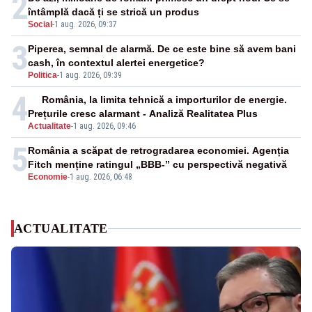
2
întâmplă dacă ți se strică un produs
Social
-
1 aug. 2026, 09:37
3
Piperea, semnal de alarmă. De ce este bine să avem bani
cash, în contextul alertei energetice?
Politica
-
1 aug. 2026, 09:39
4
România, la limita tehnică a importurilor de energie.
Prețurile cresc alarmant - Analiză Realitatea Plus
Actualitate
-
1 aug. 2026, 09:46
5
România a scăpat de retrogradarea economiei. Agenția
Fitch menține ratingul „BBB-” cu perspectivă negativă
Economie
-
1 aug. 2026, 06:48
ACTUALITATE