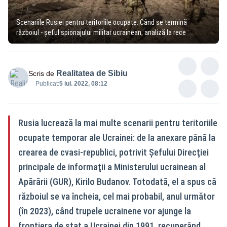
Scenariile Rusiei pentru teritoriile ocupate. Când se termină
războiul - șeful spionajului militar ucrainean, analiză la rece
Realitatea de Sibiu
Scris de
Publicat:
5 iul. 2022, 08:12
Rusia lucrează la mai multe scenarii pentru teritoriile
ocupate temporar ale Ucrainei: de la anexare până la
crearea de cvasi-republici, potrivit Șefului Direcţiei
principale de informaţii a Ministerului ucrainean al
Apărării (GUR), Kirilo Budanov. Totodată, el a spus că
războiul se va încheia, cel mai probabil, anul următor
(în 2023), când trupele ucrainene vor ajunge la
frontiera de stat a Ucrainei din 1991, recuperând