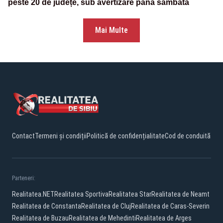
peste 20 de județe, sub avertizare până sâmbătă
Mai Multe
Contact
Termeni și condiții
Politică de confidențialitate
Cod de conduită
Parteneri:
Realitatea.NET
Realitatea Sportiva
Realitatea Star
Realitatea de Neamt
Realitatea de Constanta
Realitatea de Cluj
Realitatea de Caras-Severin
Realitatea de Buzau
Realitatea de Mehedinti
Realitatea de Arges