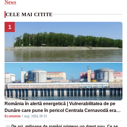
News
CELE MAI CITITE
1
România în alertă energetică | Vulnerabilitatea de pe
Dunăre care pune în pericol Centrala Cernavodă era
Economie
·
1 aug. 2026, 09:32
cunoscută de pe vremea lui Ceaușescu
De azi, milioane de români primesc un drept nou. Ce se