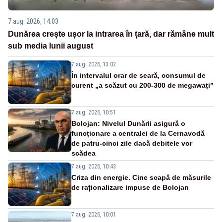
7 aug. 2026, 14:03
Dunărea crește ușor la intrarea în țară, dar rămâne mult
sub media lunii august
7 aug. 2026, 13:02
În intervalul orar de seară, consumul de
curent „a scăzut cu 200-300 de megawați”
7 aug. 2026, 10:51
Bolojan: Nivelul Dunării asigură o
funcționare a centralei de la Cernavodă
de patru-cinci zile dacă debitele vor
scădea
7 aug. 2026, 10:43
Criza din energie. Cine scapă de măsurile
de raționalizare impuse de Bolojan
7 aug. 2026, 10:01