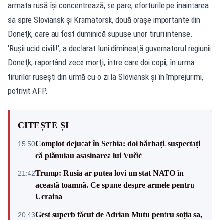
armata rusă îşi concentrează, se pare, eforturile pe înaintarea
sa spre Sloviansk şi Kramatorsk, două oraşe importante din
Doneţk, care au fost duminică supuse unor tiruri intense.
'Ruşii ucid civili!', a declarat luni dimineaţă guvernatorul regiunii
Doneţk, raportând zece morţi, între care doi copii, în urma
tirurilor ruseşti din urmă cu o zi la Sloviansk şi în împrejurimi,
potrivit AFP.
CITEȘTE ȘI
Complot dejucat în Serbia: doi bărbați, suspectați
15:50
că plănuiau asasinarea lui Vučić
Trump: Rusia ar putea lovi un stat NATO în
21:42
această toamnă. Ce spune despre armele pentru
Ucraina
Gest superb făcut de Adrian Mutu pentru soția sa,
20:43