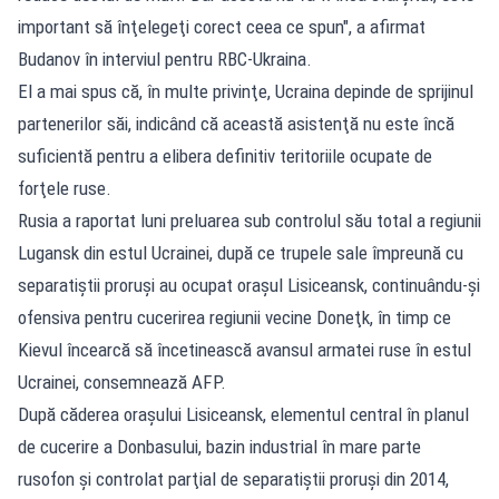
important să înţelegeţi corect ceea ce spun", a afirmat
Budanov în interviul pentru RBC-Ukraina.
El a mai spus că, în multe privinţe, Ucraina depinde de sprijinul
partenerilor săi, indicând că această asistenţă nu este încă
suficientă pentru a elibera definitiv teritoriile ocupate de
forţele ruse.
Rusia a raportat luni preluarea sub controlul său total a regiunii
Lugansk din estul Ucrainei, după ce trupele sale împreună cu
separatiştii proruşi au ocupat oraşul Lisiceansk, continuându-şi
ofensiva pentru cucerirea regiunii vecine Doneţk, în timp ce
Kievul încearcă să încetinească avansul armatei ruse în estul
Ucrainei, consemnează AFP.
După căderea oraşului Lisiceansk, elementul central în planul
de cucerire a Donbasului, bazin industrial în mare parte
rusofon şi controlat parţial de separatiştii proruşi din 2014,