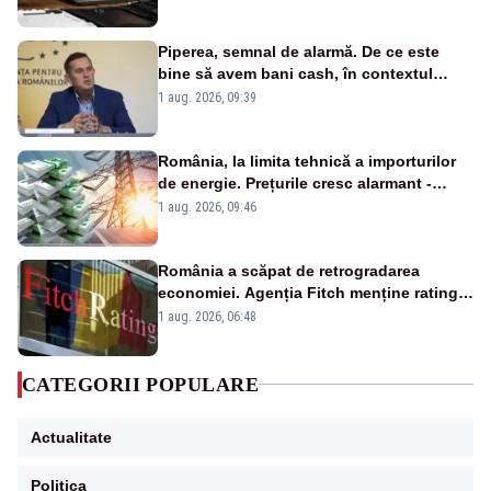
Piperea, semnal de alarmă. De ce este
bine să avem bani cash, în contextul
alertei energetice?
1 aug. 2026, 09:39
România, la limita tehnică a importurilor
de energie. Prețurile cresc alarmant -
Analiză Realitatea Plus
1 aug. 2026, 09:46
România a scăpat de retrogradarea
economiei. Agenția Fitch menține ratingul
„BBB-” cu perspectivă negativă
1 aug. 2026, 06:48
CATEGORII POPULARE
Actualitate
Politica