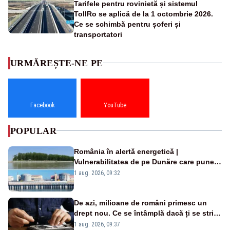
Tarifele pentru rovinietă și sistemul
TollRo se aplică de la 1 octombrie 2026.
Ce se schimbă pentru șoferi și
transportatori
URMĂREȘTE-NE PE
Facebook
YouTube
POPULAR
România în alertă energetică |
Vulnerabilitatea de pe Dunăre care pune
în pericol Centrala Cernavodă era
1 aug. 2026, 09:32
cunoscută de pe vremea lui Ceaușescu
De azi, milioane de români primesc un
drept nou. Ce se întâmplă dacă ți se strică
un produs
1 aug. 2026, 09:37