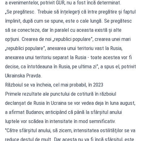
a evenimentelor, potrivit GUR, nu a fost încă determinat.
„Se pregătesc. Trebuie să înțelegeți că între pregătire și faptul
împlinit, după cum se spune, este o cale lungă. Se pregătesc
să se conecteze, dar în paralel cu aceasta există și alte
opțiuni. Crearea de noi „republici populare”, crearea unei mari
„republici populare”, anexarea unui teritoriu vast la Rusia,
anexarea unui teritoriu separat la Rusia - toate acestea vor fi
decise, ca întotdeauna în Rusia, pe ultima zi”, a spus el, potrivit
Ukrainska Pravda.
Războiul se va încheia, cel mai probabil, în 2023
Primele rezultate ale punctului de cotitură în războiul
declanşat de Rusia în Ucraina se vor vedea deja în luna august,
a afirmat Budanov, anticipând că până la sfârşitul anului
luptele vor scădea în intensitate în mod semnificativ.
"Către sfârşitul anului, să zicem, intensitatea ostilităţilor se va
reduce destul de mult. Dar acesta nu va fi încă sfârşitul, este