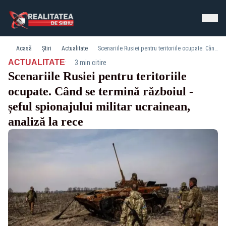
Acasă
Știri
Actualitate
Scenariile Rusiei pentru teritoriile ocupate. Când se termină războiul - șeful spionajului militar ucrainean, analiză la rece
·
ACTUALITATE
3 min citire
Scenariile Rusiei pentru teritoriile
ocupate. Când se termină războiul -
șeful spionajului militar ucrainean,
analiză la rece