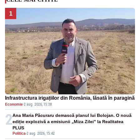
1
Infrastructura irigațiilor din România, lăsată în paragină
Economie
·
2 aug. 2026, 15:38
2
Ana Maria Păcuraru demască planul lui Bolojan. O nouă
ediție explozivă a emisiunii „Miza Zilei” la Realitatea
PLUS
Politica
-
2 aug. 2026, 15:42