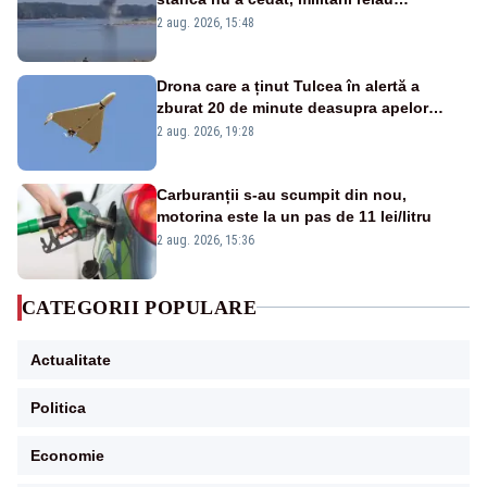
detonările luni – VIDEO
2 aug. 2026, 15:48
Drona care a ținut Tulcea în alertă a
zburat 20 de minute deasupra apelor
României. Au fost ridicate două F-16
2 aug. 2026, 19:28
Carburanții s-au scumpit din nou,
motorina este la un pas de 11 lei/litru
2 aug. 2026, 15:36
CATEGORII POPULARE
Actualitate
Politica
Economie