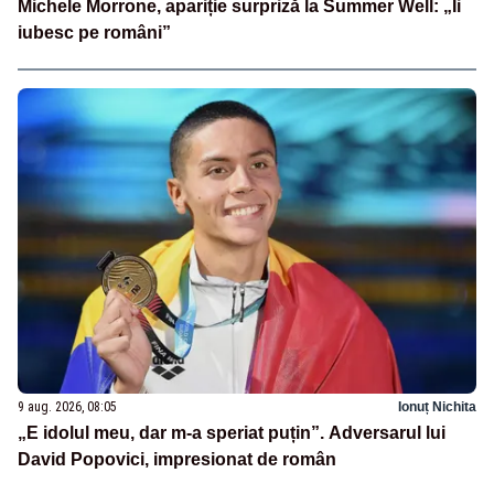
Michele Morrone, apariție surpriză la Summer Well: „Îi
iubesc pe români”
9 aug. 2026, 08:05
Ionuț Nichita
„E idolul meu, dar m-a speriat puțin”. Adversarul lui
David Popovici, impresionat de român