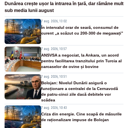
Dunărea crește ușor la intrarea în țară, dar rămâne mult
sub media lunii august
7 aug. 2026, 13:02
În intervalul orar de seară, consumul de
curent „a scăzut cu 200-300 de megawați”
7 aug. 2026, 10:57
ANSVSA a negociat, la Ankara, un acord
pentru facilitarea tranzitului prin Turcia al
carcaselor de ovine și bovine
7 aug. 2026, 10:51
Bolojan: Nivelul Dunării asigură o
funcționare a centralei de la Cernavodă
de patru-cinci zile dacă debitele vor
scădea
7 aug. 2026, 10:43
Criza din energie. Cine scapă de măsurile
de raționalizare impuse de Bolojan