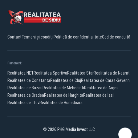
Contact
Termeni și condiții
Politică de confidențialitate
Cod de conduită
Parteneri:
Realitatea.NET
Realitatea Sportiva
Realitatea Star
Realitatea de Neamt
Realitatea de Constanta
Realitatea de Cluj
Realitatea de Caras-Severin
Realitatea de Buzau
Realitatea de Mehedinti
Realitatea de Arges
Realitatea de Oradea
Realitatea de Harghita
Realitatea de Iasi
Realitatea de Ilfov
Realitatea de Hunedoara
© 2026 PHG Media Invest LLC
Facebook
YouTube