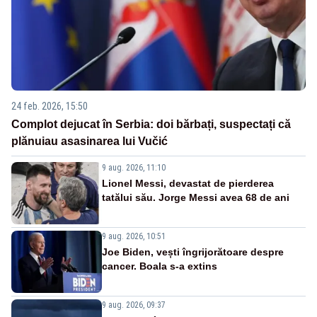
24 feb. 2026, 15:50
Complot dejucat în Serbia: doi bărbați, suspectați că
plănuiau asasinarea lui Vučić
9 aug. 2026, 11:10
Lionel Messi, devastat de pierderea
tatălui său. Jorge Messi avea 68 de ani
9 aug. 2026, 10:51
Joe Biden, vești îngrijorătoare despre
cancer. Boala s-a extins
9 aug. 2026, 09:37