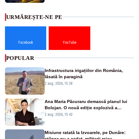
URMĂREȘTE-NE PE
Facebook
YouTube
POPULAR
Infrastructura irigațiilor din România,
lăsată în paragină
2 aug. 2026, 15:38
Ana Maria Păcuraru demască planul lui
Bolojan. O nouă ediție explozivă a
emisiunii „Miza Zilei” la Realitatea PLUS
2 aug. 2026, 15:42
Misiune ratată la Izvoarele, pe Dunăre:
stânca nu a cedat, militarii reiau