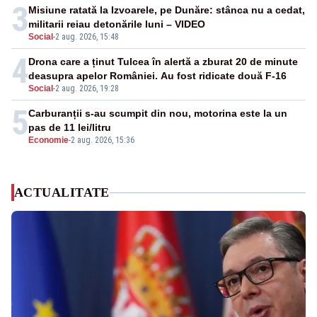
3
Misiune ratată la Izvoarele, pe Dunăre: stânca nu a cedat,
militarii reiau detonările luni – VIDEO
Social
-
2 aug. 2026, 15:48
4
Drona care a ținut Tulcea în alertă a zburat 20 de minute
deasupra apelor României. Au fost ridicate două F-16
Social
-
2 aug. 2026, 19:28
5
Carburanții s-au scumpit din nou, motorina este la un
pas de 11 lei/litru
Economie
-
2 aug. 2026, 15:36
ACTUALITATE