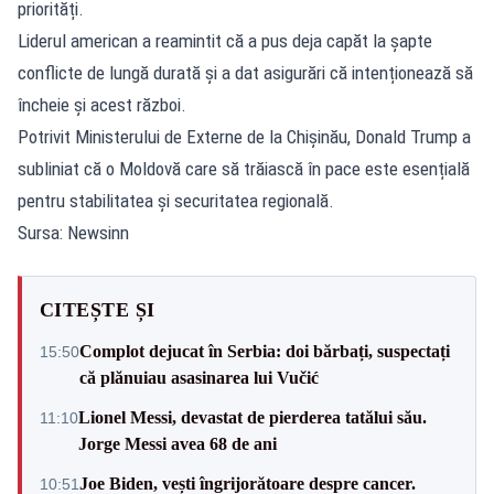
priorități.
Liderul american a reamintit că a pus deja capăt la șapte
conflicte de lungă durată și a dat asigurări că intenționează să
încheie și acest război.
Potrivit Ministerului de Externe de la Chișinău, Donald Trump a
subliniat că o Moldovă care să trăiască în pace este esențială
pentru stabilitatea și securitatea regională.
Sursa: Newsinn
CITEȘTE ȘI
Complot dejucat în Serbia: doi bărbați, suspectați
15:50
că plănuiau asasinarea lui Vučić
Lionel Messi, devastat de pierderea tatălui său.
11:10
Jorge Messi avea 68 de ani
Joe Biden, vești îngrijorătoare despre cancer.
10:51