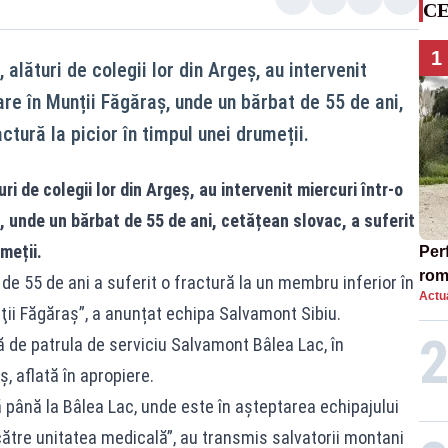
CE
1
, alături de colegii lor din Argeș, au intervenit
are în Munții Făgăraș, unde un bărbat de 55 de ani,
ctură la picior în timpul unei drumeții.
uri de colegii lor din Argeș, au intervenit miercuri într-o
, unde un bărbat de 55 de ani, cetățean slovac, a suferit
meții.
Per
rom
 de 55 de ani a suferit o fractură la un membru inferior în
Actua
top
ţii Făgăraş”, a anunțat echipa Salvamont Sibiu.
tă de patrula de serviciu Salvamont Bâlea Lac, în
 aflată în apropiere.
 până la Bâlea Lac, unde este în aşteptarea echipajului
ătre unitatea medicală”, au transmis salvatorii montani