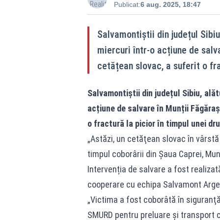
Publicat:
6 aug. 2025, 18:47
Salvamontiștii din județul Sibiu
miercuri într-o acțiune de salv
cetățean slovac, a suferit o fra
Salvamontiștii din județul Sibiu, alăt
acțiune de salvare în Munții Făgăraș
o fractură la picior în timpul unei dru
„Astăzi, un cetăţean slovac în vârstă
timpul coborârii din Şaua Caprei, Mun
Intervenția de salvare a fost realiza
cooperare cu echipa Salvamont Argeș,
„Victima a fost coborâtă în siguranţă
SMURD pentru preluare şi transport c