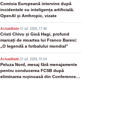
3
Comisia Europeană intervine după
incidentele cu inteligența artificială.
OpenAI și Anthropic, vizate
4
Actualitate
-
31 iul. 2026, 17:46
Cristi Chivu și Gică Hagi, profund
marcați de moartea lui Franco Baresi:
„O legendă a fotbalului mondial”
5
Actualitate
-
31 iul. 2026, 15:54
Peluza Nord, mesaj fără menajamente
pentru conducerea FCSB după
eliminarea rușinoasă din Conference
League