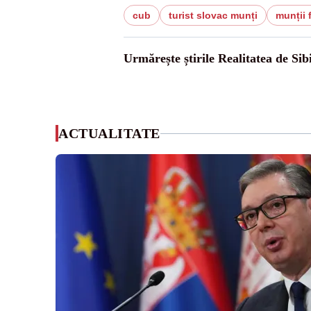
cub
turist slovac munți
munții 
Urmărește știrile Realitatea de Sib
ACTUALITATE