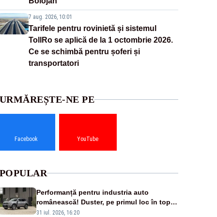
Bolojan
7 aug. 2026, 10:01
Tarifele pentru rovinietă și sistemul
TollRo se aplică de la 1 octombrie 2026.
Ce se schimbă pentru șoferi și
transportatori
URMĂREȘTE-NE PE
Facebook
YouTube
POPULAR
Performanță pentru industria auto
românească! Duster, pe primul loc în topul
vânzărilor din Ucraina
31 iul. 2026, 16:20