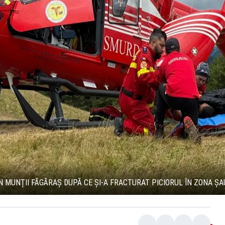
N MUNȚII FĂGĂRAȘ DUPĂ CE ȘI-A FRACTURAT PICIORUL ÎN ZONA ȘA