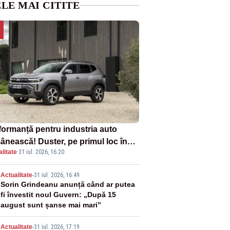
LE MAI CITITE
formanță pentru industria auto
ânească! Duster, pe primul loc în
litate
·
31 iul. 2026, 16:20
ul vânzărilor din Ucraina
2
Actualitate
-
31 iul. 2026, 16:49
Sorin Grindeanu anunță când ar putea
fi învestit noul Guvern: „După 15
august sunt șanse mai mari”
Actualitate
-
31 iul. 2026, 17:19