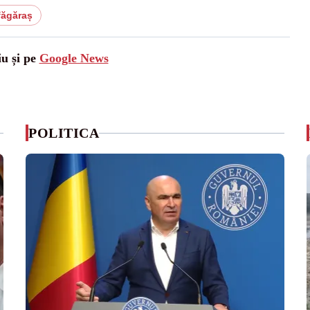
făgăraș
iu și pe
Google News
POLITICA