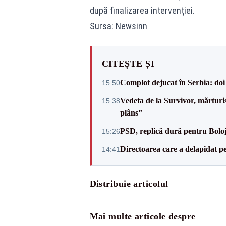
după finalizarea intervenției.
Sursa: Newsinn
CITEȘTE ȘI
Complot dejucat în Serbia: doi 
15:50
Vedeta de la Survivor, mărtur
15:38
plâns”
PSD, replică dură pentru Boloj
15:26
Directoarea care a delapidat pes
14:41
Distribuie articolul
Mai multe articole despre