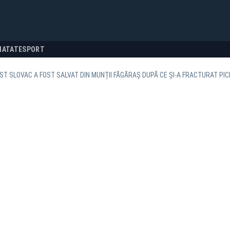
NATATE
SPORT
ST SLOVAC A FOST SALVAT DIN MUNȚII FĂGĂRAȘ DUPĂ CE ȘI-A FRACTURAT PIC