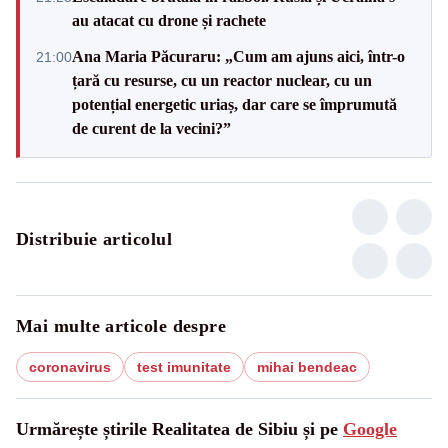
au atacat cu drone și rachete
Ana Maria Păcuraru: „Cum am ajuns aici, într-o
21:00
țară cu resurse, cu un reactor nuclear, cu un
potențial energetic uriaș, dar care se împrumută
de curent de la vecini?”
Distribuie articolul
Mai multe articole despre
coronavirus
test imunitate
mihai bendeac
Urmărește știrile Realitatea de Sibiu și pe
Google