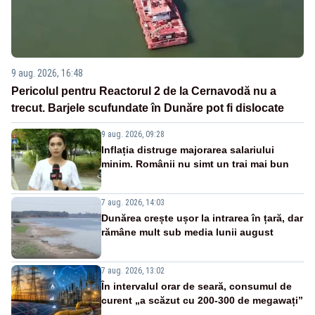
9 aug. 2026, 16:48
Pericolul pentru Reactorul 2 de la Cernavodă nu a
trecut. Barjele scufundate în Dunăre pot fi dislocate
9 aug. 2026, 09:28
Inflația distruge majorarea salariului
minim. Românii nu simt un trai mai bun
7 aug. 2026, 14:03
Dunărea crește ușor la intrarea în țară, dar
rămâne mult sub media lunii august
7 aug. 2026, 13:02
În intervalul orar de seară, consumul de
curent „a scăzut cu 200-300 de megawați”