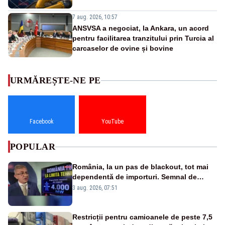
7 aug. 2026, 10:57
ANSVSA a negociat, la Ankara, un acord
pentru facilitarea tranzitului prin Turcia al
carcaselor de ovine și bovine
URMĂREȘTE-NE PE
Facebook
YouTube
POPULAR
România, la un pas de blackout, tot mai
dependentă de importuri. Semnal de
alarmă tras de un expert în energie
3 aug. 2026, 07:51
Restricții pentru camioanele de peste 7,5