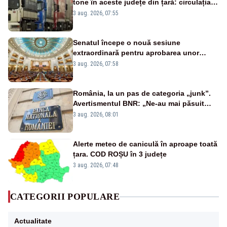
tone în aceste județe din țară: circulația
este interzisă luni, între orele 12:00 și
3 aug. 2026, 07:55
20:00
Senatul începe o nouă sesiune
extraordinară pentru aprobarea unor
jaloane din PNRR
3 aug. 2026, 07:58
România, la un pas de categoria „junk”.
Avertismentul BNR: „Ne-au mai păsuit
pentru câteva luni”
3 aug. 2026, 08:01
Alerte meteo de caniculă în aproape toată
țara. COD ROȘU în 3 județe
3 aug. 2026, 07:48
CATEGORII POPULARE
Actualitate