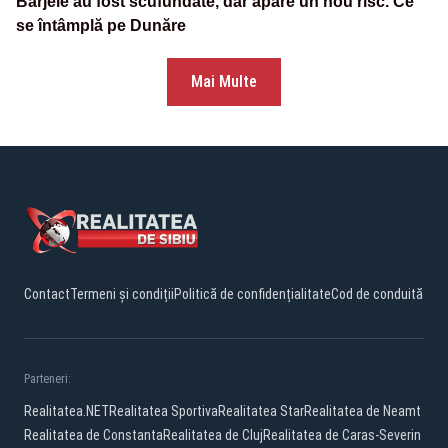
Barjele au fost scufundate, dar apare un nou risc. Ce
se întâmplă pe Dunăre
Mai Multe
Contact
Termeni și condiții
Politică de confidențialitate
Cod de conduită
Parteneri:
Realitatea.NET
Realitatea Sportiva
Realitatea Star
Realitatea de Neamt
Realitatea de Constanta
Realitatea de Cluj
Realitatea de Caras-Severin