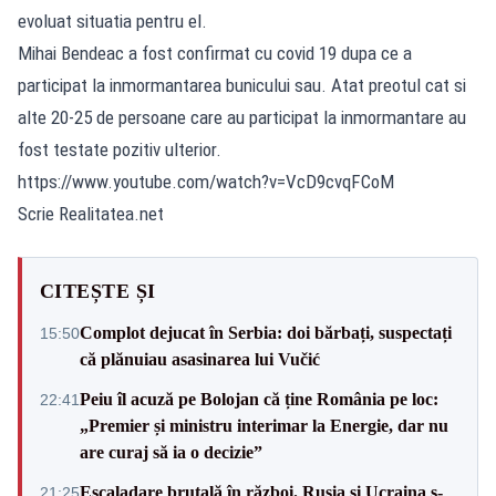
evoluat situatia pentru el.
Mihai Bendeac a fost confirmat cu covid 19 dupa ce a
participat la inmormantarea bunicului sau. Atat preotul cat si
alte 20-25 de persoane care au participat la inmormantare au
fost testate pozitiv ulterior.
https://www.youtube.com/watch?v=VcD9cvqFCoM
Scrie Realitatea.net
CITEȘTE ȘI
Complot dejucat în Serbia: doi bărbați, suspectați
15:50
că plănuiau asasinarea lui Vučić
Peiu îl acuză pe Bolojan că ține România pe loc:
22:41
„Premier și ministru interimar la Energie, dar nu
are curaj să ia o decizie”
Escaladare brutală în război. Rusia și Ucraina s-
21:25