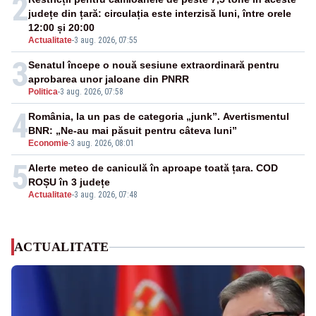
2
județe din țară: circulația este interzisă luni, între orele
12:00 și 20:00
Actualitate
-
3 aug. 2026, 07:55
3
Senatul începe o nouă sesiune extraordinară pentru
aprobarea unor jaloane din PNRR
Politica
-
3 aug. 2026, 07:58
4
România, la un pas de categoria „junk”. Avertismentul
BNR: „Ne-au mai păsuit pentru câteva luni”
Economie
-
3 aug. 2026, 08:01
5
Alerte meteo de caniculă în aproape toată țara. COD
ROȘU în 3 județe
Actualitate
-
3 aug. 2026, 07:48
ACTUALITATE