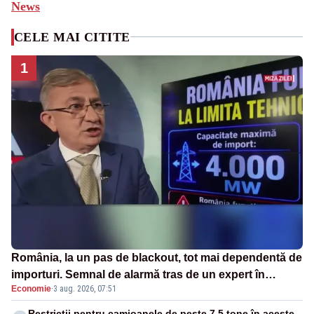
News
CELE MAI CITITE
1
România, la un pas de blackout, tot mai dependentă de
importuri. Semnal de alarmă tras de un expert în
Economie
·
3 aug. 2026, 07:51
energie
Restricții pentru camioanele de peste 7,5 tone în aceste