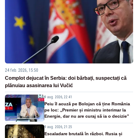
24 feb. 2026, 15:50
Complot dejucat în Serbia: doi bărbați, suspectați că
plănuiau asasinarea lui Vučić
9 aug. 2026, 22:41
Peiu îl acuză pe Bolojan că ține România
pe loc: „Premier și ministru interimar la
Energie, dar nu are curaj să ia o decizie”
9 aug. 2026, 21:25
Escaladare brutală în război. Rusia și