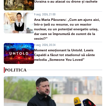
Ucraina s-au atacat cu drone și rachete
9 aug. 2026, 21:00
Ana Maria Păcuraru: „Cum am ajuns aici,
într-o țară cu resurse, cu un reactor
nuclear, cu un potențial energetic uriaș,
dar care se împrumută de curent de la
vecini?”
9 aug. 2026, 20:24
Moment emoționant la Untold. Lewis
Capaldi a făcut tot stadionul să cânte
melodia „Someone You Loved”
POLITICA