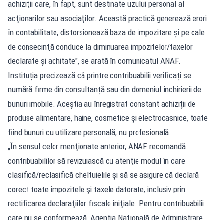
achiziţii care, în fapt, sunt destinate uzului personal al
acţionarilor sau asociaţilor. Această practică generează erori
în contabilitate, distorsionează baza de impozitare şi pe cale
de consecinţă conduce la diminuarea impozitelor/taxelor
declarate şi achitate", se arată în comunicatul ANAF.
Instituția precizează că printre contribuabilii verificați se
numără firme din consultanță sau din domeniul închirierii de
bunuri imobile. Aceștia au înregistrat constant achiziții de
produse alimentare, haine, cosmetice și electrocasnice, toate
fiind bunuri cu utilizare personală, nu profesională.
„În sensul celor menţionate anterior, ANAF recomandă
contribuabililor să revizuiască cu atenţie modul în care
clasifică/reclasifică cheltuielile şi să se asigure că declară
corect toate impozitele şi taxele datorate, inclusiv prin
rectificarea declaraţiilor fiscale iniţiale. Pentru contribuabilii
care nu se conformează, Agenţia Naţională de Administrare