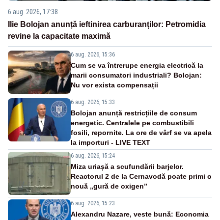
6 aug. 2026, 17:38
Ilie Bolojan anunță ieftinirea carburanților: Petromidia
revine la capacitate maximă
6 aug. 2026, 15:36
Cum se va întrerupe energia electrică la
marii consumatori industriali? Bolojan:
Nu vor exista compensații
6 aug. 2026, 15:33
Bolojan anunță restricțiile de consum
energetic. Centralele pe combustibili
fosili, repornite. La ore de vârf se va apela
la importuri - LIVE TEXT
6 aug. 2026, 15:24
Miza uriașă a scufundării barjelor.
Reactorul 2 de la Cernavodă poate primi o
nouă „gură de oxigen”
6 aug. 2026, 15:23
Alexandru Nazare, veste bună: Economia