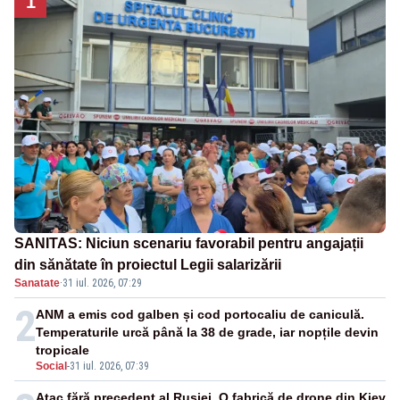
1
SANITAS: Niciun scenariu favorabil pentru angajații
din sănătate în proiectul Legii salarizării
Sanatate
·
31 iul. 2026, 07:29
2
ANM a emis cod galben și cod portocaliu de caniculă.
Temperaturile urcă până la 38 de grade, iar nopțile devin
tropicale
Social
-
31 iul. 2026, 07:39
Atac fără precedent al Rusiei. O fabrică de drone din Kiev