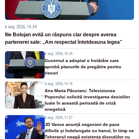
6 aug. 2026, 16:34
Ilie Bolojan evită un răspuns clar despre averea
partenerei sale: „Am respectat întotdeauna legea”
6 aug. 2026, 15:39
Guvernul a adoptat o hotărâre care
aprobă planurile de pregătire pentru
riscuri
6 aug. 2026, 15:18
Ana Maria Păcuraru: Televiziunea
Poporului solicită investigarea deciziilor
luate în această perioadă de criză
enegetică
6 aug. 2026, 11:27
JD Vance anunță negocieri de pace
dificile și îndelungate cu Iranul, în timp ce
Teheranul neagă existența discuțiilor cu