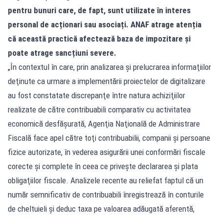
pentru bunuri care, de fapt, sunt utilizate în interes
personal de acționari sau asociați. ANAF atrage atenția
că această practică afectează baza de impozitare și
poate atrage sancțiuni severe.
„În contextul în care, prin analizarea şi prelucrarea informaţiilor
deţinute ca urmare a implementării proiectelor de digitalizare
au fost constatate discrepanţe între natura achiziţiilor
realizate de către contribuabili comparativ cu activitatea
economică desfăşurată, Agenţia Naţională de Administrare
Fiscală face apel către toţi contribuabilii, companii şi persoane
fizice autorizate, în vederea asigurării unei conformări fiscale
corecte şi complete în ceea ce priveşte declararea şi plata
obligaţiilor fiscale. Analizele recente au reliefat faptul că un
număr semnificativ de contribuabili înregistrează în conturile
de cheltuieli şi deduc taxa pe valoarea adăugată aferentă,