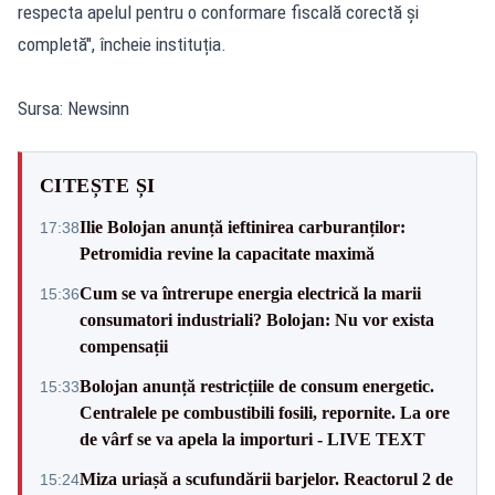
respecta apelul pentru o conformare fiscală corectă şi
completă", încheie instituția.
Sursa: Newsinn
CITEȘTE ȘI
Ilie Bolojan anunță ieftinirea carburanților:
17:38
Petromidia revine la capacitate maximă
Cum se va întrerupe energia electrică la marii
15:36
consumatori industriali? Bolojan: Nu vor exista
compensații
Bolojan anunță restricțiile de consum energetic.
15:33
Centralele pe combustibili fosili, repornite. La ore
de vârf se va apela la importuri - LIVE TEXT
Miza uriașă a scufundării barjelor. Reactorul 2 de
15:24