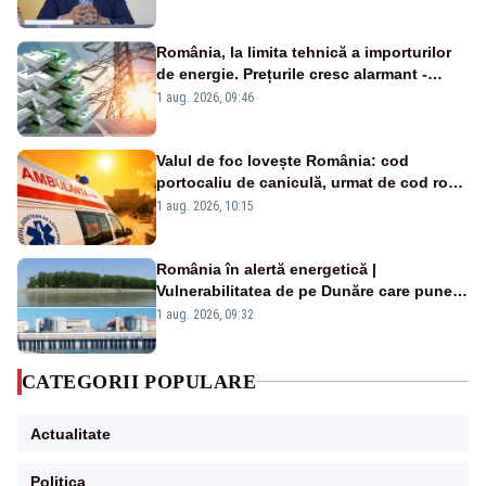
România, la limita tehnică a importurilor
de energie. Prețurile cresc alarmant -
Analiză Realitatea Plus
1 aug. 2026, 09:46
Valul de foc lovește România: cod
portocaliu de caniculă, urmat de cod roșu
duminică. Temperaturile urcă spre 40°C
1 aug. 2026, 10:15
România în alertă energetică |
Vulnerabilitatea de pe Dunăre care pune
în pericol Centrala Cernavodă era
1 aug. 2026, 09:32
cunoscută de pe vremea lui Ceaușescu
CATEGORII POPULARE
Actualitate
Politica