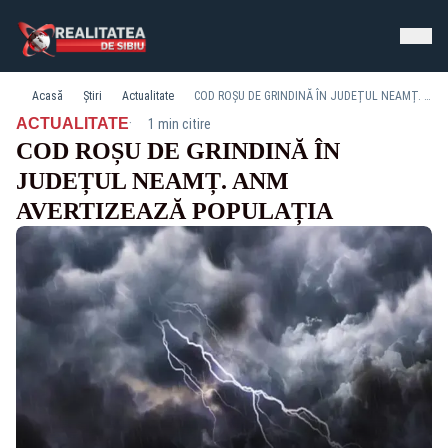
Acasă
Știri
Actualitate
COD ROȘU DE GRINDINĂ ÎN JUDEȚUL NEAMȚ. ANM AVERTIZEAZĂ POPULAȚIA
·
ACTUALITATE
1 min citire
COD ROȘU DE GRINDINĂ ÎN
JUDEȚUL NEAMȚ. ANM
AVERTIZEAZĂ POPULAȚIA