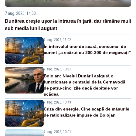
7 aug. 2026, 14:03
Dunărea crește ușor la intrarea în țară, dar rămâne mult
sub media lunii august
7 aug. 2026, 13:02
În intervalul orar de seară, consumul de
curent „a scăzut cu 200-300 de megawați”
7 aug. 2026, 10:51
Bolojan: Nivelul Dunării asigură o
funcționare a centralei de la Cernavodă
de patru-cinci zile dacă debitele vor
scădea
7 aug. 2026, 10:43
Criza din energie. Cine scapă de măsurile
de raționalizare impuse de Bolojan
7 aug. 2026, 10:01