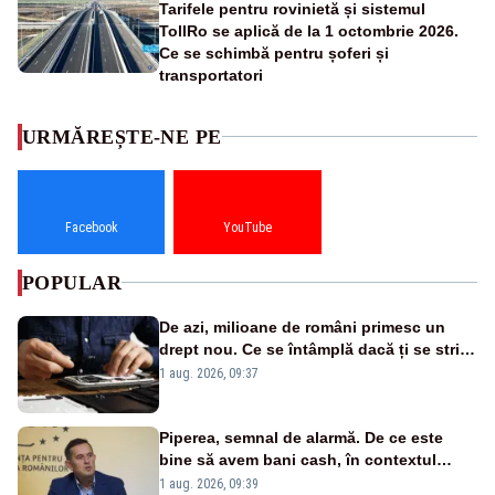
Tarifele pentru rovinietă și sistemul
TollRo se aplică de la 1 octombrie 2026.
Ce se schimbă pentru șoferi și
transportatori
URMĂREȘTE-NE PE
Facebook
YouTube
POPULAR
De azi, milioane de români primesc un
drept nou. Ce se întâmplă dacă ți se strică
un produs
1 aug. 2026, 09:37
Piperea, semnal de alarmă. De ce este
bine să avem bani cash, în contextul
alertei energetice?
1 aug. 2026, 09:39