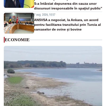
S-a întârziat depunerea din cauza unor
discursuri iresponsabile în spaţiul public”
7 aug. 2026, 10:57
ANSVSA a negociat, la Ankara, un acord
pentru facilitarea tranzitului prin Turcia al
carcaselor de ovine și bovine
ECONOMIE