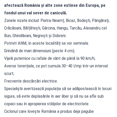
afectează România și alte zone extinse din Europa, pe
fondul unui val sever de caniculă.
Zonele vizate includ: Piatra-Neamț, Bicaz, Bodești, Pângărați,
Crăcăoani, Bălțătești, Gârcina, Hangu, Tarcău, Alexandru cel
Bun, Ghindăoani, Negrești și Dobreni.
Potrivit ANM, în aceste localități se vor semnala:
Grindină de mari dimensiuni (peste 4 cm);
Vijelii puternice cu rafale de vânt de până la 90 km/h;
Averse torențiale, ce pot cumula 30–40 l/mp într-un interval
scurt;
Frecvente descărcări electrice.
Specialiștii avertizează populația să se adăpostească în locuri
sigure, să evite deplasările în aer liber și să nu se afle sub
copaci sau în apropierea stâlpilor de electricitate.
Ciclonul care lovește România a produs deja pagube