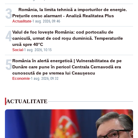
3
România, la limita tehnică a importurilor de energie.
Prețurile cresc alarmant - Analiză Realitatea Plus
Actualitate
-
1 aug. 2026, 09:46
4
Valul de foc lovește România: cod portocaliu de
caniculă, urmat de cod roșu duminică. Temperaturile
urcă spre 40°C
Social
-
1 aug. 2026, 10:15
5
România în alertă energetică | Vulnerabilitatea de pe
Dunăre care pune în pericol Centrala Cernavodă era
cunoscută de pe vremea lui Ceaușescu
Economie
-
1 aug. 2026, 09:32
ACTUALITATE