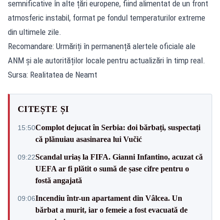
semnificative în alte țări europene, fiind alimentat de un front
atmosferic instabil, format pe fondul temperaturilor extreme
din ultimele zile.
Recomandare: Urmăriți în permanență alertele oficiale ale
ANM și ale autorităților locale pentru actualizări în timp real.
Sursa: Realitatea de Neamt
CITEȘTE ȘI
Complot dejucat în Serbia: doi bărbați, suspectați
15:50
că plănuiau asasinarea lui Vučić
Scandal uriaș la FIFA. Gianni Infantino, acuzat că
09:22
UEFA ar fi plătit o sumă de șase cifre pentru o
fostă angajată
Incendiu într-un apartament din Vâlcea. Un
09:06
bărbat a murit, iar o femeie a fost evacuată de