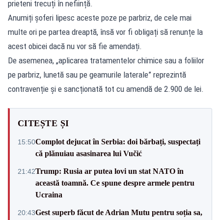
prieteni trecuți în neființă.
Anumiți șoferi lipesc aceste poze pe parbriz, de cele mai
multe ori pe partea dreaptă, însă vor fi obligați să renunțe la
acest obicei dacă nu vor să fie amendați.
De asemenea, „aplicarea tratamentelor chimice sau a foliilor
pe parbriz, lunetă sau pe geamurile laterale” reprezintă
contravenție și e sancționată tot cu amendă de 2.900 de lei.
CITEȘTE ȘI
Complot dejucat în Serbia: doi bărbați, suspectați
15:50
că plănuiau asasinarea lui Vučić
Trump: Rusia ar putea lovi un stat NATO în
21:42
această toamnă. Ce spune despre armele pentru
Ucraina
Gest superb făcut de Adrian Mutu pentru soția sa,
20:43